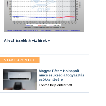
A legfrissebb árvíz hírek
STARTLAPON FUT
Magyar Péter: Holnaptól
nincs szükség a fogyasztás
csökkentésére
Fontos bejelentést tett.