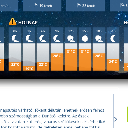
2
19
28
3
HOLNAP
H
h
0h
3h
6h
9h
12h
15h
18h
21h
31°C
31°C
28°C
28°C
C
24°C
22°C
22°C
19°C
 napsütés várható, főként délután lehetnek erősen felhős
agyobb számosságban a Dunától keletre. Az északi,
őt a zivatarokat erős, viharos széllökések is kísérhetik.A
fok között várható, de délkeleten ennél néhány fokkal