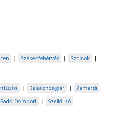
cen
|
Székesfehérvár
|
Szolnok
|
onfűzfő
|
Balatonboglár
|
Zamárdi
|
Fadd-Dombori
|
Szelidi-tó