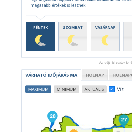
magasabb értékek is lesznek.
PÉNTEK
SZOMBAT
VASÁRNAP
Az időjárási adatok for
VÁRHATÓ IDŐJÁRÁS
MA
HOLNAP
HOLNAP
Víz
MAXIMUM
MINIMUM
AKTUÁLIS
28
27