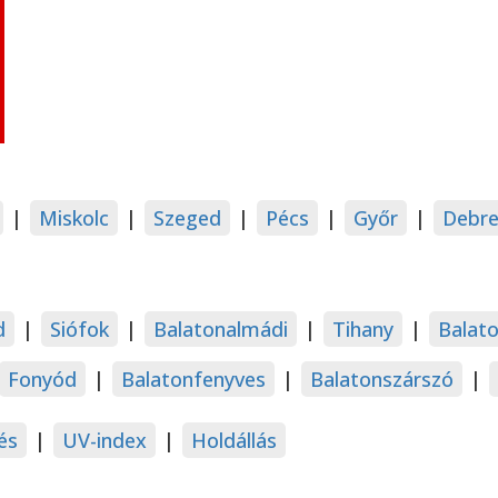
|
Miskolc
|
Szeged
|
Pécs
|
Győr
|
Debre
d
|
Siófok
|
Balatonalmádi
|
Tihany
|
Balat
Fonyód
|
Balatonfenyves
|
Balatonszárszó
|
és
|
UV-index
|
Holdállás