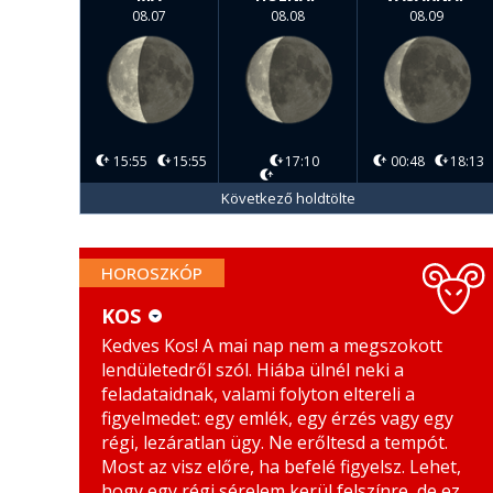
08.07
08.08
08.09
15:55
15:55
17:10
00:48
18:13
Következő holdtölte
HOROSZKÓP
KOS
Kedves Kos! A mai nap nem a megszokott
KOS
MÉRLEG
lendületedről szól. Hiába ülnél neki a
BIKA
SKORPIÓ
feladataidnak, valami folyton eltereli a
figyelmedet: egy emlék, egy érzés vagy egy
IKREK
NYILAS
régi, lezáratlan ügy. Ne erőltesd a tempót.
Most az visz előre, ha befelé figyelsz. Lehet,
RÁK
BAK
hogy egy régi sérelem kerül felszínre, de ez