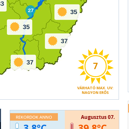
33
27
35
35
37
37
7
VÁRHATÓ
MAX. UV:
NAGYON ERŐS
Augusztus 07.
REKORDOK ANNO
3,8
39,8