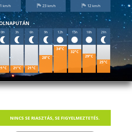
1
23
12
OLNAPUTÁN
0h
3h
6h
9h
12h
15h
18h
21h
34°C
32°C
29°C
28°C
25°C
21°C
21°C
21°C
NINCS SE RIASZTÁS, SE FIGYELMEZTETÉS.