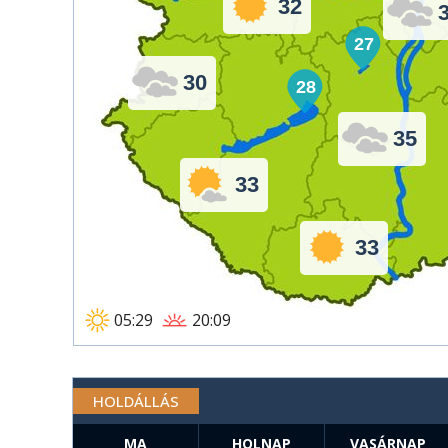
32
27
30
28
35
33
33
05:29
20:09
HOLDÁLLÁS
MA
HOLNAP
VASÁRNAP