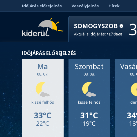
Időjárás előrejelzés
Veszélyjelzés
Hírek
SOMOGYSZOB
Aktuális Időjárás:
Felhőtlen
IDŐJÁRÁS ELŐREJELZÉS
Ma
Szombat
Vasá
08. 07.
08. 08.
08. 
kissé felhős
kissé felhős
der
33°C
31°C
34
22°C
19°C
18