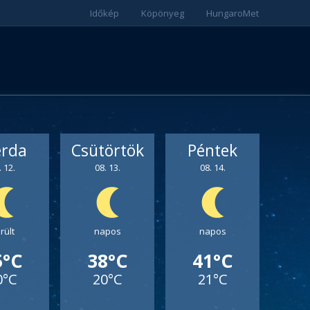
Időkép
Köpönyeg
HungaroMet
erda
Csütörtök
Péntek
. 12.
08. 13.
08. 14.
rült
napos
napos
5°C
38°C
41°C
0°C
20°C
21°C