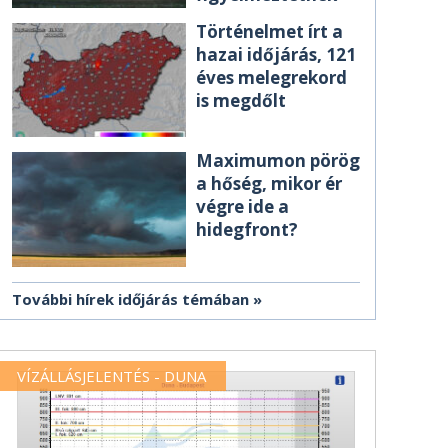
Történelmet írt a
hazai időjárás, 121
éves melegrekord
is megdőlt
Maximumon pörög
a hőség, mikor ér
végre ide a
hidegfront?
További hírek időjárás témában
VÍZÁLLÁSJELENTÉS - DUNA