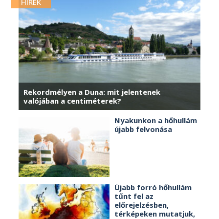
merre érdemes haladnod.
HÍREK
MÉG TÖBB HOROSZKÓP
MÉG TÖBB HOROSZKÓP
MÉG TÖBB HOROSZKÓP
MÉG TÖBB HOROSZKÓP
MÉG TÖBB HOROSZKÓP
MÉG TÖBB HOROSZKÓP
Rekordmélyen a Duna: mit jelentenek
valójában a centiméterek?
Nyakunkon a hőhullám
újabb felvonása
Újabb forró hőhullám
tűnt fel az
előrejelzésben,
térképeken mutatjuk,