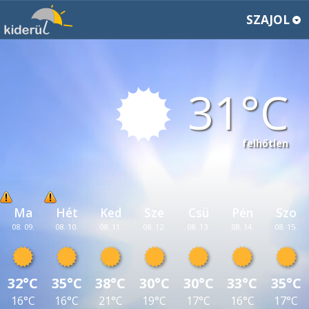
SZAJOL
31
felhőtlen
Ma
Hét
Ked
Sze
Csü
Pén
Szo
08. 09.
08. 10.
08. 11.
08. 12.
08. 13.
08. 14.
08. 15.
32°C
35°C
38°C
30°C
30°C
33°C
35°C
16°C
16°C
21°C
19°C
17°C
16°C
17°C