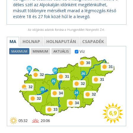
délies szél az Alpokalján időnként megélénkülhet,
másutt többnyire mérsékelt marad a légmozgás.Késő
estére 18 és 27 fok közé hűl le a levegő.
Az időjárási adatok forrása a HungaroMet Nonprofit Zrt.
MA
HOLNAP
HOLNAPUTÁN
CSAPADÉK
Víz
MAXIMUM
MINIMUM
AKTUÁLIS
30
31
26
24
26
32
31
31
25
32
32
28
24
34
32
32
34
33
6,9
05:32
20:06