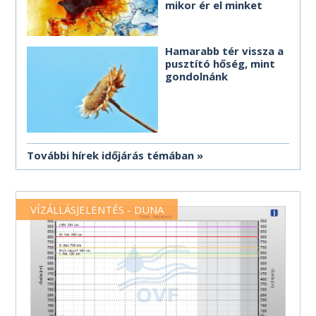
mikor ér el minket
Hamarabb tér vissza a
pusztító hőség, mint
gondolnánk
További hírek időjárás témában
VÍZÁLLÁSJELENTÉS - DUNA