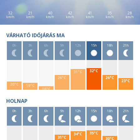
32
21
40
42
41
35
28
VÁRHATÓ IDŐJÁRÁS MA
0h
3h
6h
9h
12h
15h
18h
21h
32°C
31°C
26°C
26°C
23°C
20°C
19°C
16°C
HOLNAP
0h
3h
6h
9h
12h
15h
18h
21h
35°C
34°C
31°C
30°C