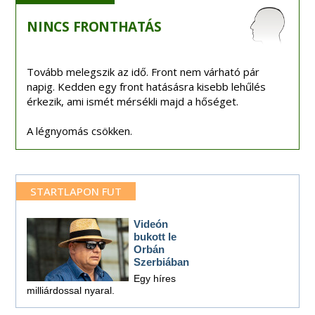
NINCS
FRONTHATÁS
Tovább melegszik az idő. Front nem várható pár
napig. Kedden egy front hatásásra kisebb lehűlés
érkezik, ami ismét mérsékli majd a hőséget.
A légnyomás csökken.
STARTLAPON FUT
Videón
bukott le
Orbán
Szerbiában
Egy híres
milliárdossal nyaral.