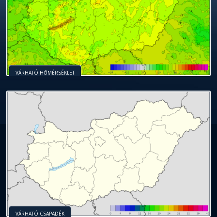
VÁRHATÓ HŐMÉRSÉKLET
VÁRHATÓ CSAPADÉK