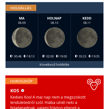
HOLDÁLLÁS
MA
HOLNAP
KEDD
08.09
08.10
08.11
00:48
18:13
02:00
19:00
03:23
19:35
Következő holdtölte
HOROSZKÓP
KOS
KOS
MÉRLEG
Kedves Kos! A mai nap nem a megszokott
lendületedről szól. Hiába ülnél neki a
BIKA
SKORPIÓ
feladataidnak, valami folyton eltereli a