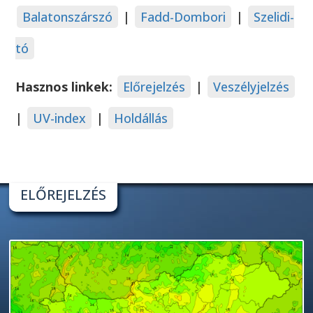
Balatonszárszó
|
Fadd-Dombori
|
Szelidi-
tó
Hasznos linkek:
Előrejelzés
|
Veszélyjelzés
|
UV-index
|
Holdállás
ELŐREJELZÉS