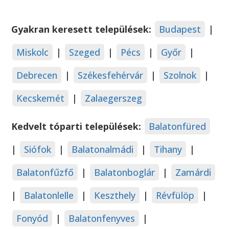
Gyakran keresett települések:
Budapest
|
Miskolc
|
Szeged
|
Pécs
|
Győr
|
Debrecen
|
Székesfehérvár
|
Szolnok
|
Kecskemét
|
Zalaegerszeg
Kedvelt tóparti települések:
Balatonfüred
|
Siófok
|
Balatonalmádi
|
Tihany
|
Balatonfűzfő
|
Balatonboglár
|
Zamárdi
|
Balatonlelle
|
Keszthely
|
Révfülöp
|
Fonyód
|
Balatonfenyves
|