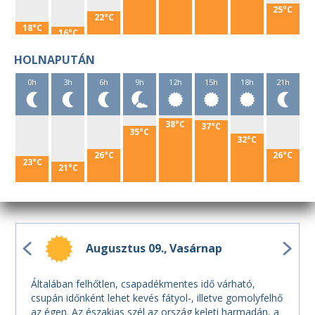
25°C
22°C
18°C
16°C
HOLNAPUTÁN
0h
3h
6h
9h
12h
15h
18h
21h
38°C
37°C
35°C
32°C
26°C
26°C
23°C
21°C
Augusztus 09.
Vasárnap
Általában felhőtlen, csapadékmentes idő várható,
csupán időnként lehet kevés fátyol-, illetve gomolyfelhő
az égen. Az északias szél az ország keleti harmadán, a