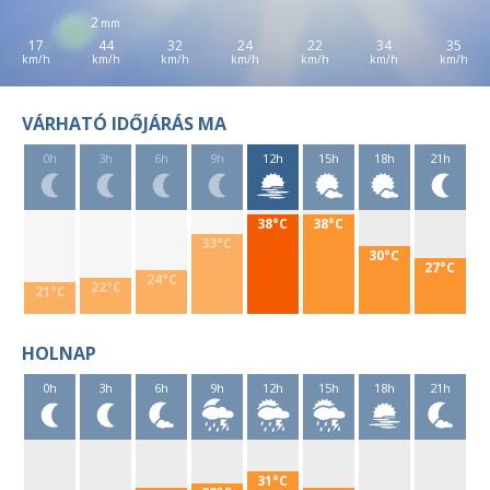
2
17
44
32
24
22
34
35
VÁRHATÓ IDŐJÁRÁS MA
0h
3h
6h
9h
12h
15h
18h
21h
38°C
38°C
33°C
30°C
27°C
24°C
22°C
21°C
HOLNAP
0h
3h
6h
9h
12h
15h
18h
21h
31°C