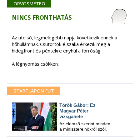
ORVOSMETEO
NINCS
FRONTHATÁS
Az utolsó, legmelegebb napja következik ennek a
hőhullámnak. Csütörtök éjszaka érkezik meg a
hidegfront és péntekre enyhül a forróság.
A légnyomás csökken.
STARTLAPON FUT
Török Gábor: Ez
Magyar Péter
vizsgahete
Az elemző szerint minden
a miniszterelnökről szól.