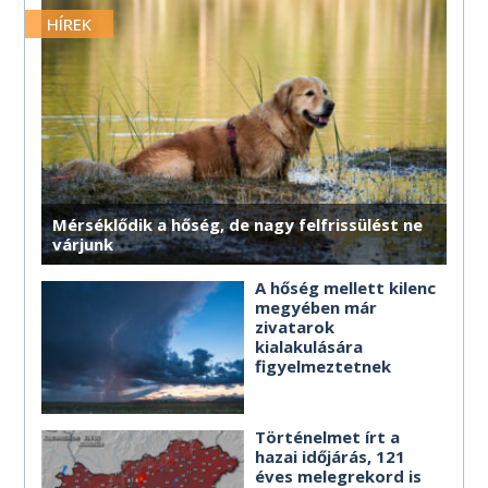
MÉG TÖBB HOROSZKÓP
MÉG TÖBB HOROSZKÓP
MÉG TÖBB HOROSZKÓP
MÉG TÖBB HOROSZKÓP
MÉG TÖBB HOROSZKÓP
merre érdemes haladnod.
HÍREK
MÉG TÖBB HOROSZKÓP
MÉG TÖBB HOROSZKÓP
MÉG TÖBB HOROSZKÓP
MÉG TÖBB HOROSZKÓP
MÉG TÖBB HOROSZKÓP
MÉG TÖBB HOROSZKÓP
Mérséklődik a hőség, de nagy felfrissülést ne
várjunk
A hőség mellett kilenc
megyében már
zivatarok
kialakulására
figyelmeztetnek
Történelmet írt a
hazai időjárás, 121
éves melegrekord is