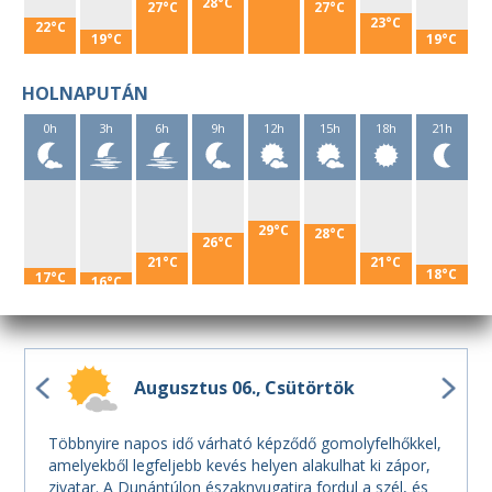
28°C
27°C
27°C
23°C
22°C
19°C
19°C
HOLNAPUTÁN
0h
3h
6h
9h
12h
15h
18h
21h
29°C
28°C
26°C
21°C
21°C
18°C
17°C
16°C
Augusztus 06.
Csütörtök
Többnyire napos idő várható képződő gomolyfelhőkkel,
amelyekből legfeljebb kevés helyen alakulhat ki zápor,
zivatar. A Dunántúlon északnyugatira fordul a szél, és