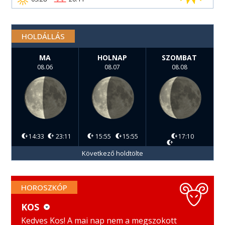
HOLDÁLLÁS
MA
HOLNAP
SZOMBAT
08.06
08.07
08.08
14:33
23:11
15:55
15:55
17:10
Következő holdtölte
HOROSZKÓP
KOS
KOS
MÉRLEG
Kedves Kos! A mai nap nem a megszokott