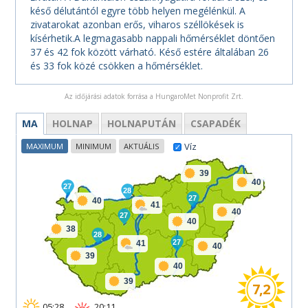
késő délutántól egyre több helyen megélénkül. A
zivatarokat azonban erős, viharos széllökések is
kísérhetik.A legmagasabb nappali hőmérséklet döntően
37 és 42 fok között várható. Késő estére általában 26
és 33 fok közé csökken a hőmérséklet.
Az időjárási adatok forrása a HungaroMet Nonprofit Zrt.
MA
HOLNAP
HOLNAPUTÁN
CSAPADÉK
Víz
MAXIMUM
MINIMUM
AKTUÁLIS
39
40
27
28
27
40
41
40
27
40
38
28
27
41
40
39
40
39
7,2
05:28
20:11