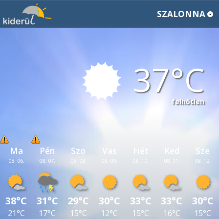
SZALONNA
37
felhőtlen
Ma
Pén
Szo
Vas
Hét
Ked
Sze
08. 06.
08. 07.
08. 08.
08. 09.
08. 10.
08. 11.
08. 12.
38°C
31°C
29°C
30°C
33°C
33°C
30°C
21°C
17°C
15°C
12°C
15°C
16°C
15°C