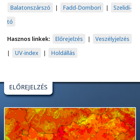
Balatonszárszó
|
Fadd-Dombori
|
Szelidi-
tó
Hasznos linkek:
Előrejelzés
|
Veszélyjelzés
|
UV-index
|
Holdállás
ELŐREJELZÉS