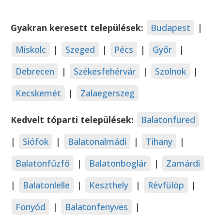
Gyakran keresett települések:
Budapest
|
Miskolc
|
Szeged
|
Pécs
|
Győr
|
Debrecen
|
Székesfehérvár
|
Szolnok
|
Kecskemét
|
Zalaegerszeg
Kedvelt tóparti települések:
Balatonfüred
|
Siófok
|
Balatonalmádi
|
Tihany
|
Balatonfűzfő
|
Balatonboglár
|
Zamárdi
|
Balatonlelle
|
Keszthely
|
Révfülöp
|
Fonyód
|
Balatonfenyves
|