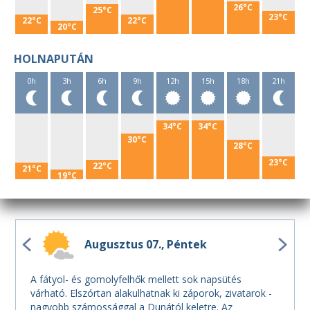
26°C
25°C
23°C
22°C
22°C
20°C
HOLNAPUTÁN
0h
3h
6h
9h
12h
15h
18h
21h
34°C
34°C
30°C
28°C
23°C
22°C
21°C
19°C
Augusztus 07.
Péntek
A fátyol- és gomolyfelhők mellett sok napsütés
várható. Elszórtan alakulhatnak ki záporok, zivatarok -
nagyobb számossággal a Dunától keletre. Az