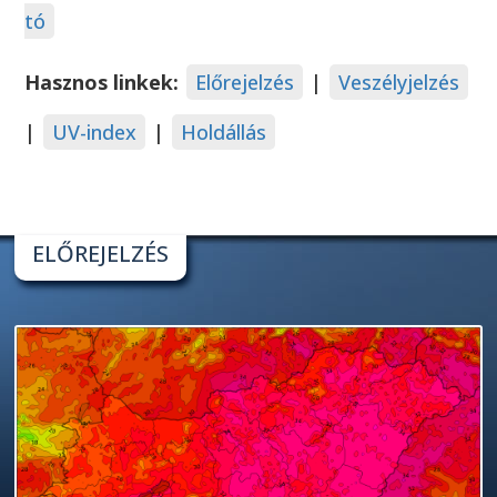
tó
Hasznos linkek:
Előrejelzés
|
Veszélyjelzés
|
UV-index
|
Holdállás
ELŐREJELZÉS