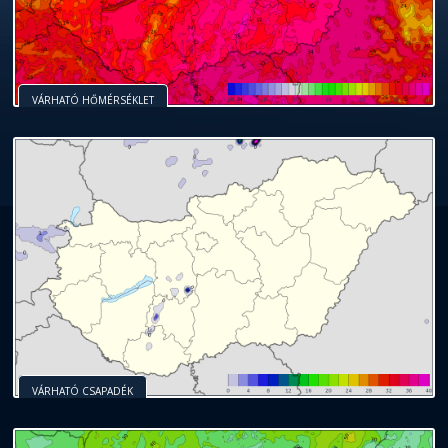
VÁRHATÓ HŐMÉRSÉKLET
VÁRHATÓ CSAPADÉK