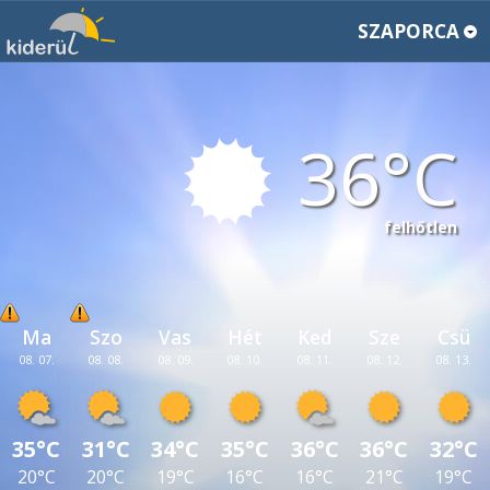
SZAPORCA
36
felhőtlen
Ma
Szo
Vas
Hét
Ked
Sze
Csü
08. 07.
08. 08.
08. 09.
08. 10.
08. 11.
08. 12.
08. 13.
35°C
31°C
34°C
35°C
36°C
36°C
32°C
20°C
20°C
19°C
16°C
16°C
21°C
19°C