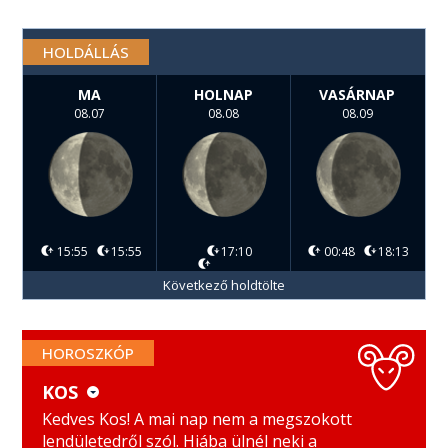
HOLDÁLLÁS
MA
HOLNAP
VASÁRNAP
08.07
08.08
08.09
15:55
15:55
17:10
00:48
18:13
Következő holdtölte
HOROSZKÓP
KOS
KOS
MÉRLEG
Kedves Kos! A mai nap nem a megszokott
lendületedről szól. Hiába ülnél neki a
BIKA
SKORPIÓ