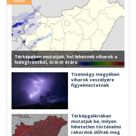
merre érdemes haladnod.
HÍREK
MÉG TÖBB HOROSZKÓP
MÉG TÖBB HOROSZKÓP
MÉG TÖBB HOROSZKÓP
MÉG TÖBB HOROSZKÓP
MÉG TÖBB HOROSZKÓP
MÉG TÖBB HOROSZKÓP
Térképeken mutatjuk, hol lehetnek viharok a
hidegfrontból, óráról órára
Tizennégy megyében
viharok veszélyére
figyelmeztetnek
Térképgalériában
mutatjuk be, milyen
hihetetlen történelmi
rekordok dőltek meg