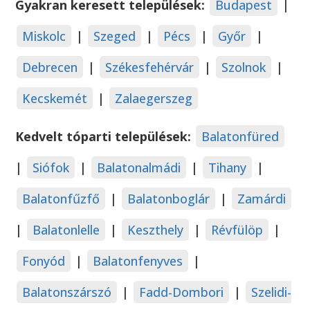
Gyakran keresett települések:
Budapest
|
Miskolc
|
Szeged
|
Pécs
|
Győr
|
Debrecen
|
Székesfehérvár
|
Szolnok
|
Kecskemét
|
Zalaegerszeg
Kedvelt tóparti települések:
Balatonfüred
|
Siófok
|
Balatonalmádi
|
Tihany
|
Balatonfűzfő
|
Balatonboglár
|
Zamárdi
|
Balatonlelle
|
Keszthely
|
Révfülöp
|
Fonyód
|
Balatonfenyves
|
Balatonszárszó
|
Fadd-Dombori
|
Szelidi-