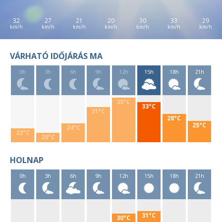
32
27
21
20
30
33
29
VÁRHATÓ IDŐJÁRÁS MA
0h
3h
6h
9h
12h
15h
18h
21h
35°C
33°C
31°C
28°C
25°C
24°C
22°C
20°C
HOLNAP
0h
3h
6h
9h
12h
15h
18h
21h
31°C
30°C