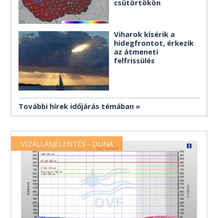
csütörtökön
Viharok kísérik a
hidegfrontot, érkezik
az átmeneti
felfrissülés
További hírek időjárás témában
VÍZÁLLÁSJELENTÉS - DUNA