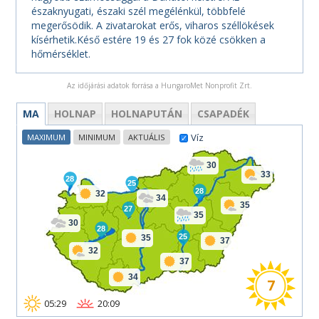
északnyugati, északi szél megélénkül, többfelé
megerősödik. A zivatarokat erős, viharos széllökések
kísérhetik.Késő estére 19 és 27 fok közé csökken a
hőmérséklet.
Az időjárási adatok forrása a HungaroMet Nonprofit Zrt.
MA
HOLNAP
HOLNAPUTÁN
CSAPADÉK
Víz
MAXIMUM
MINIMUM
AKTUÁLIS
30
33
28
25
28
32
34
35
27
35
30
28
25
35
37
32
37
34
7
05:29
20:09