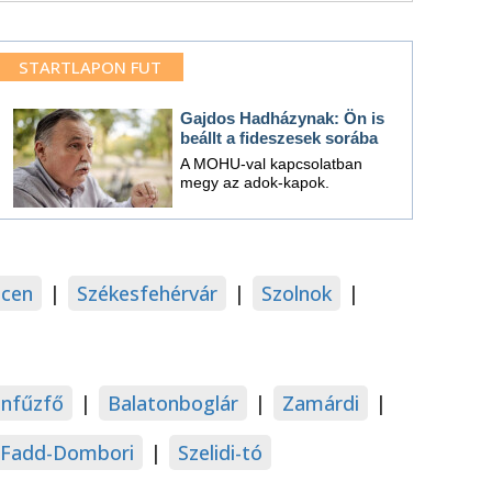
STARTLAPON FUT
Gajdos Hadházynak: Ön is
beállt a fideszesek sorába
A MOHU-val kapcsolatban
megy az adok-kapok.
cen
|
Székesfehérvár
|
Szolnok
|
onfűzfő
|
Balatonboglár
|
Zamárdi
|
Fadd-Dombori
|
Szelidi-tó