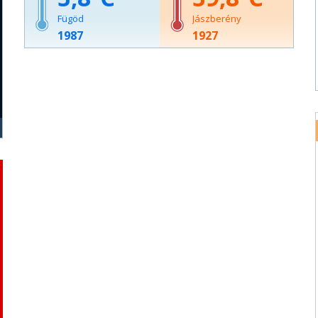
Fügöd
Jászberény
1987
1927