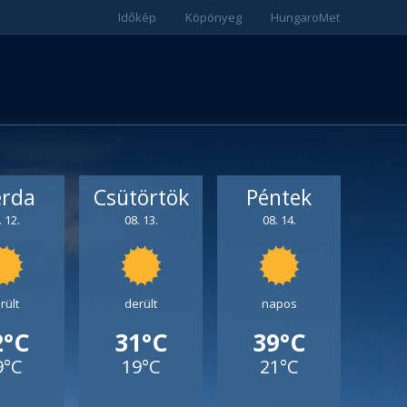
Időkép
Köpönyeg
HungaroMet
erda
Csütörtök
Péntek
. 12.
08. 13.
08. 14.
rült
derült
napos
2°C
31°C
39°C
9°C
19°C
21°C