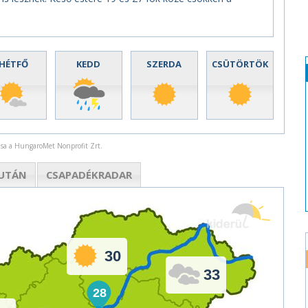
HÉTFŐ
KEDD
SZERDA
CSÜTÖRTÖK
rása a HungaroMet Nonprofit Zrt.
UTÁN
CSAPADÉK
RADAR
30
33
28