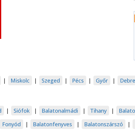
|
Miskolc
|
Szeged
|
Pécs
|
Győr
|
Debre
d
|
Siófok
|
Balatonalmádi
|
Tihany
|
Balat
Fonyód
|
Balatonfenyves
|
Balatonszárszó
|