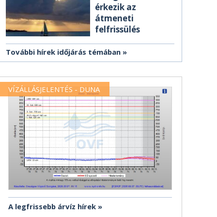
érkezik az
átmeneti
felfrissülés
További hírek időjárás témában
VÍZÁLLÁSJELENTÉS - DUNA
A legfrissebb árvíz hírek