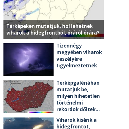
Térképeken mutatjuk, hol lehetnek
viharok a hidegfrontból, óráról órára?
Tizennégy
megyében viharok
veszélyére
figyelmeztetnek
Térképgalériában
mutatjuk be,
milyen hihetetlen
történelmi
rekordok dőltek
meg csütörtökön
Viharok kísérik a
hidegfrontot,