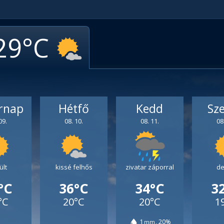
29
rnap
Hétfő
Kedd
Sz
09.
08. 10.
08. 11.
08
ült
kissé felhős
zivatar záporral
de
°C
36°C
34°C
3
°C
20°C
20°C
1
1
20