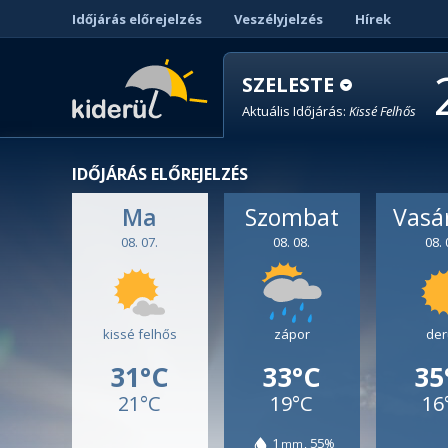
Időjárás előrejelzés
Veszélyjelzés
Hírek
SZELESTE
Aktuális Időjárás:
Kissé Felhős
IDŐJÁRÁS ELŐREJELZÉS
Ma
Szombat
Vasá
08. 07.
08. 08.
08. 
kissé felhős
zápor
der
31°C
33°C
35
21°C
19°C
16
1
55