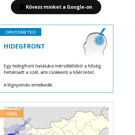
Kövess minket a Google-on
ORVOSMETEO
HIDEGFRONT
Egy hidegfront hatására mérséklődött a hőség.
Feltámadt a szél, ami csökkenti a hőérzetet.
A légnyomás emelkedik.
HÍREK