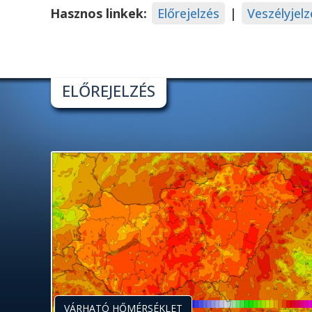
Hasznos linkek:
Előrejelzés
|
Veszélyjelz
ELŐREJELZÉS
VÁRHATÓ HŐMÉRSÉKLET