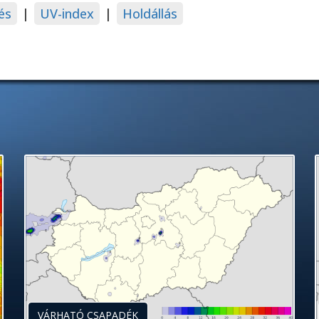
és
|
UV-index
|
Holdállás
VÁRHATÓ CSAPADÉK