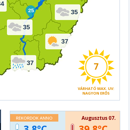
34
25
35
35
37
37
7
VÁRHATÓ
MAX. UV:
NAGYON ERŐS
Augusztus 07.
REKORDOK ANNO
3,8
39,8