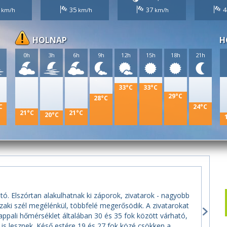
7
35
37
4
HOLNAP
H
h
0h
3h
6h
9h
12h
15h
18h
21h
33°C
33°C
29°C
28°C
C
24°C
21°C
21°C
20°C
tó. Elszórtan alakulhatnak ki záporok, zivatarok - nagyobb
zaki szél megélénkül, többfelé megerősödik. A zivatarokat
appali hőmérséklet általában 30 és 35 fok között várható,
is lesznek. Késő estére 19 és 27 fok közé csökken a