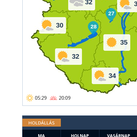
32
27
30
28
35
32
34
05:29
20:09
HOLDÁLLÁS
MA
HOLNAP
VASÁRNAP