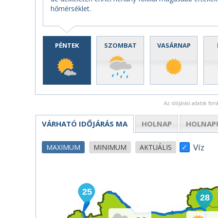
hőmérséklet.
PÉNTEK
SZOMBAT
VASÁRNAP
Az időjárási adatok for
VÁRHATÓ IDŐJÁRÁS
MA
HOLNAP
HOLNAP
Víz
MAXIMUM
MINIMUM
AKTUÁLIS
25
28