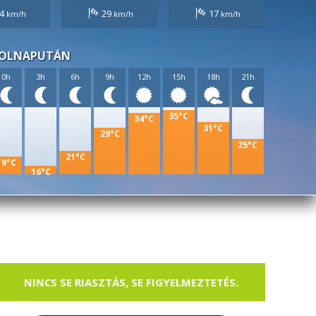
4
29
17
OLNAPUTÁN
0h
3h
6h
9h
12h
15h
18h
21h
35°C
34°C
31°C
29°C
25°C
21°C
19°C
16°C
NINCS SE RIASZTÁS, SE FIGYELMEZTETÉS.