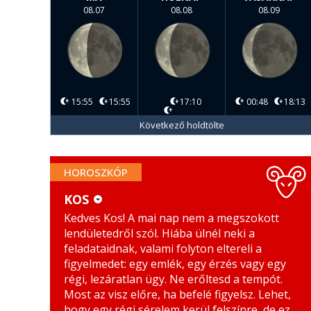
08.07
08.08
08.09
15:55
15:55
17:10
00:48
18:13
Következő holdtölte
HOROSZKÓP
KOS
Kedves Kos! A mai nap nem a megszokott
KOS
MÉRLEG
lendületedről szól. Hiába ülnél neki a
BIKA
SKORPIÓ
feladataidnak, valami folyton eltereli a
figyelmedet: egy emlék, egy érzés vagy egy
IKREK
NYILAS
régi, lezáratlan ügy. Ne erőltesd a tempót.
Most az visz előre, ha befelé figyelsz. Lehet,
RÁK
BAK
hogy egy régi sérelem kerül felszínre, de ez