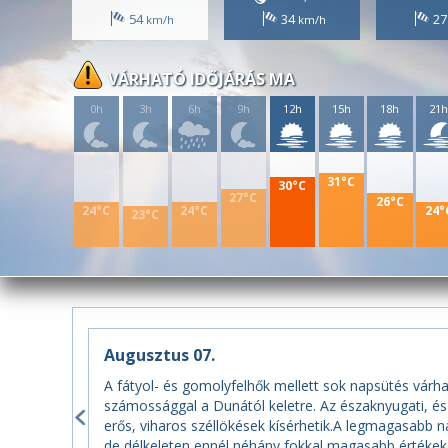
54
34
2
VÁRHATÓ IDŐJÁRÁS MA
0h
3h
6h
9h
12h
15h
18h
21
31°C
30°C
27°C
26°C
24°C
24°C
24°
23°C
Augusztus 07.
A fátyol- és gomolyfelhők mellett sok napsütés várha
számossággal a Dunától keletre. Az északnyugati, és
erős, viharos széllökések kísérhetik.A legmagasabb n
de délkeleten ennél néhány fokkal magasabb értékek 