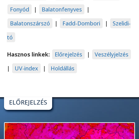
Fonyód
|
Balatonfenyves
|
Balatonszárszó
|
Fadd-Dombori
|
Szelidi-
tó
Hasznos linkek:
Előrejelzés
|
Veszélyjelzés
|
UV-index
|
Holdállás
ELŐREJELZÉS