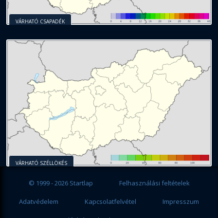
VÁRHATÓ CSAPADÉK
VÁRHATÓ SZÉLLÖKÉS
© 1999 - 2026 Startlap
Felhasználási feltételek
Adatvédelem
Kapcsolatfelvétel
Impresszum