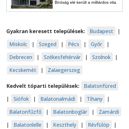
Bíróság elé került a milliárdos vita.
Gyakran keresett települések:
Budapest
|
Miskolc
|
Szeged
|
Pécs
|
Győr
|
Debrecen
|
Székesfehérvár
|
Szolnok
|
Kecskemét
|
Zalaegerszeg
Kedvelt tóparti települések:
Balatonfüred
|
Siófok
|
Balatonalmádi
|
Tihany
|
Balatonfűzfő
|
Balatonboglár
|
Zamárdi
|
Balatonlelle
|
Keszthely
|
Révfülöp
|