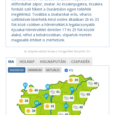
előfordulhat zápor, zivatar. Az északnyugatira, északira
forduló szél főként a Dunántúlon egyre többfelé
megélénkül. Továbbá a zivatarokat erős, viharos
széllökések kísérhetik.Késő estére általában 26 és 33
fok közé csökken a hőmérséklet.A legalacsonyabb
éjszakai hőmérséklet döntően 17 és 25 fok között
alakul, néhol a belvárosokban, vízpartok mentén
magasabb értéket is mérhetünk.
Az időjárási adatok forrása a HungaroMet Nonprofit Zrt.
MA
HOLNAP
HOLNAPUTÁN
CSAPADÉK
Víz
MAXIMUM
MINIMUM
AKTUÁLIS
39
40
27
28
27
40
41
40
27
40
38
28
27
41
40
39
40