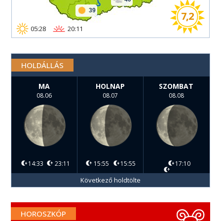
39
7,2
05:28
20:11
HOLDÁLLÁS
MA
HOLNAP
SZOMBAT
08.06
08.07
08.08
14:33
23:11
15:55
15:55
17:10
Következő holdtölte
HOROSZKÓP