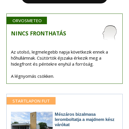
ORVOSMETEO
NINCS
FRONTHATÁS
Az utolsó, legmelegebb napja következik ennek a
hőhullámnak. Csütörtök éjszaka érkezik meg a
hidegfront és péntekre enyhül a forróság.
A légnyomás csökken.
STARTLAPON FUT
Mészáros bizalmasa
leromboltatja a majdnem kész
várókat