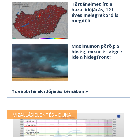
Történelmet írt a
hazai időjárás, 121
éves melegrekord is
megdőlt
Maximumon pörög a
hőség, mikor ér végre
ide a hidegfront?
További hírek időjárás témában
VÍZÁLLÁSJELENTÉS - DUNA