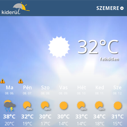
SZEMERE
32
felhőtlen
Ma
Pén
Szo
Vas
Hét
Ked
Sze
08. 06.
08. 07.
08. 08.
08. 09.
08. 10.
08. 11.
08. 12.
38°C
32°C
30°C
30°C
33°C
34°C
31°C
20°C
19°C
17°C
14°C
14°C
18°C
15°C