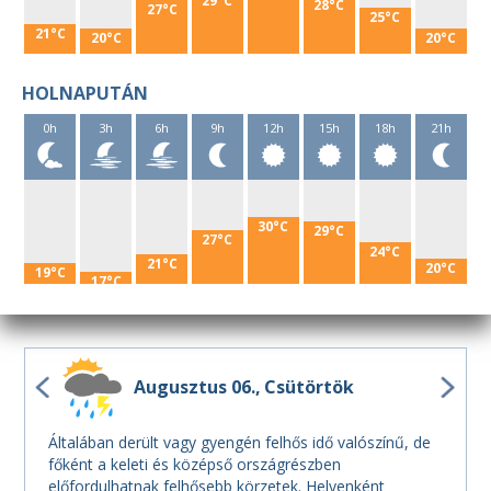
29°C
28°C
27°C
25°C
21°C
20°C
20°C
HOLNAPUTÁN
0h
3h
6h
9h
12h
15h
18h
21h
30°C
29°C
27°C
24°C
21°C
20°C
19°C
17°C
Augusztus 06.
Csütörtök
Általában derült vagy gyengén felhős idő valószínű, de
főként a keleti és középső országrészben
előfordulhatnak felhősebb körzetek. Helyenként