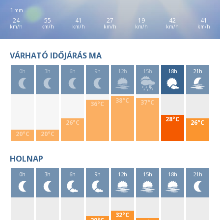
1
24
55
41
27
19
42
41
VÁRHATÓ IDŐJÁRÁS MA
0h
3h
6h
9h
12h
15h
18h
21h
38°C
37°C
36°C
28°C
26°C
26°C
20°C
20°C
HOLNAP
0h
3h
6h
9h
12h
15h
18h
21h
32°C