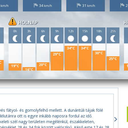
3
34
31
2
HOLNAP
H
h
0h
3h
6h
9h
12h
15h
18h
21h
34°C
34°C
30°C
29°C
25°C
C
20°C
19°C
16°C
és fátyol- és gomolyfelhő mellett. A dunántúli tájak fölé
lutánra ott is egyre inkább naposra fordul az idő.
leti szél nagy területen megélénkül, északkeleten,
rséklet 28 és 34 fok között valószínű. Késő este 17 és 28