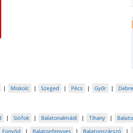
|
Miskolc
|
Szeged
|
Pécs
|
Győr
|
Debre
d
|
Siófok
|
Balatonalmádi
|
Tihany
|
Balat
Fonyód
|
Balatonfenyves
|
Balatonszárszó
|