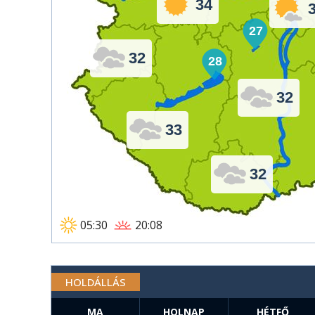
34
27
32
28
32
33
32
05:30
20:08
HOLDÁLLÁS
MA
HOLNAP
HÉTFŐ