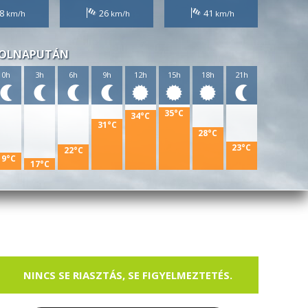
8
26
41
OLNAPUTÁN
0h
3h
6h
9h
12h
15h
18h
21h
35°C
34°C
31°C
28°C
23°C
22°C
19°C
17°C
NINCS SE RIASZTÁS, SE FIGYELMEZTETÉS.