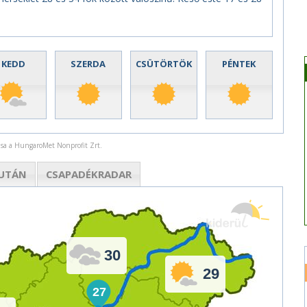
KEDD
SZERDA
CSÜTÖRTÖK
PÉNTEK
rása a HungaroMet Nonprofit Zrt.
UTÁN
CSAPADÉK
RADAR
30
29
27