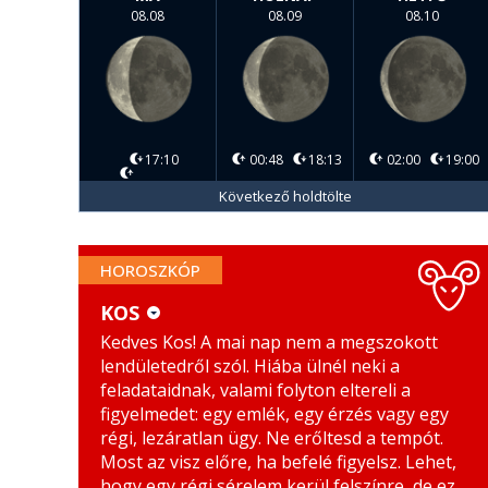
08.08
08.09
08.10
17:10
00:48
18:13
02:00
19:00
Következő holdtölte
HOROSZKÓP
KOS
Kedves Kos! A mai nap nem a megszokott
KOS
MÉRLEG
lendületedről szól. Hiába ülnél neki a
BIKA
SKORPIÓ
feladataidnak, valami folyton eltereli a
figyelmedet: egy emlék, egy érzés vagy egy
IKREK
NYILAS
régi, lezáratlan ügy. Ne erőltesd a tempót.
Most az visz előre, ha befelé figyelsz. Lehet,
RÁK
BAK
hogy egy régi sérelem kerül felszínre, de ez