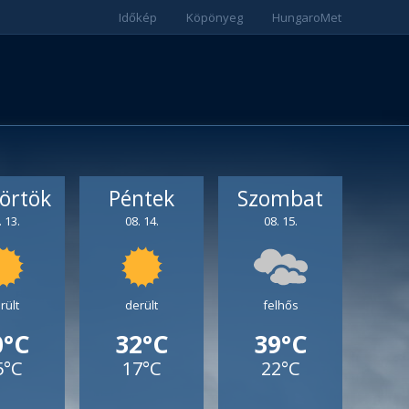
Időkép
Köpönyeg
HungaroMet
örtök
Péntek
Szombat
. 13.
08. 14.
08. 15.
rült
derült
felhős
0°C
32°C
39°C
5°C
17°C
22°C