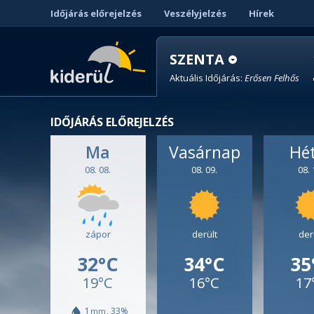
Időjárás előrejelzés
Veszélyjelzés
Hírek
SZENTA
Aktuális Időjárás:
Erősen Felhős
IDŐJÁRÁS ELŐREJELZÉS
Ma
Vasárnap
Hé
08. 08.
08. 09.
08. 
zápor
derült
der
32°C
34°C
35
19°C
16°C
17
1
33