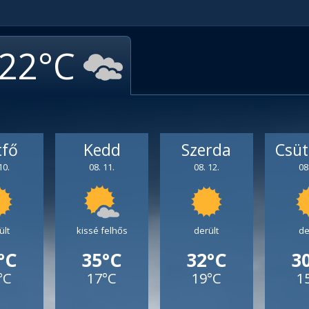
22
tfő
Kedd
Szerda
Csüt
10.
08. 11.
08. 12.
08
ült
kissé felhős
derült
de
°C
35°C
32°C
3
°C
17°C
19°C
1