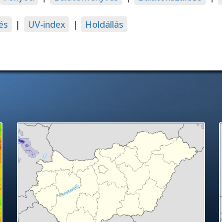
és
|
UV-index
|
Holdállás