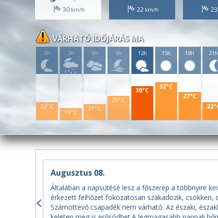
30
22
2
VÁRHATÓ IDŐJÁRÁS MA
0h
3h
6h
9h
12h
15h
18h
21
32°C
30°C
27°C
25°C
22°C
22°
21°C
19°C
Augusztus 08.
Általában a napsütésé lesz a főszerep a többnyire kev
érkezett felhőzet fokozatosan szakadozik, csökken, dé
Számottevő csapadék nem várható. Az északi, északke
keleten meg is erősödhet.A legmagasabb nappali hőmé