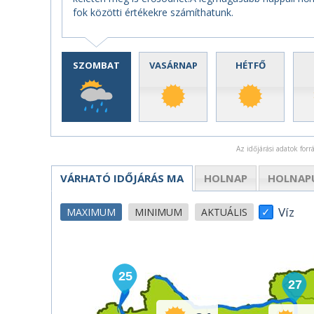
fok közötti értékekre számíthatunk.
SZOMBAT
VASÁRNAP
HÉTFŐ
Az időjárási adatok for
VÁRHATÓ IDŐJÁRÁS
MA
HOLNAP
HOLNAP
Víz
MAXIMUM
MINIMUM
AKTUÁLIS
25
27