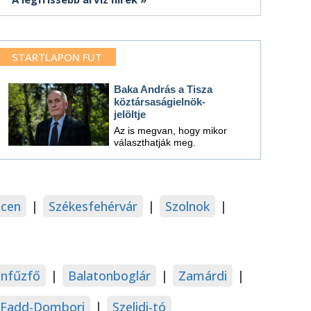
STARTLAPON FUT
Baka András a Tisza
köztársaságielnök-
jelöltje
Az is megvan, hogy mikor
választhatják meg.
cen
|
Székesfehérvár
|
Szolnok
|
onfűzfő
|
Balatonboglár
|
Zamárdi
|
Fadd-Dombori
|
Szelidi-tó