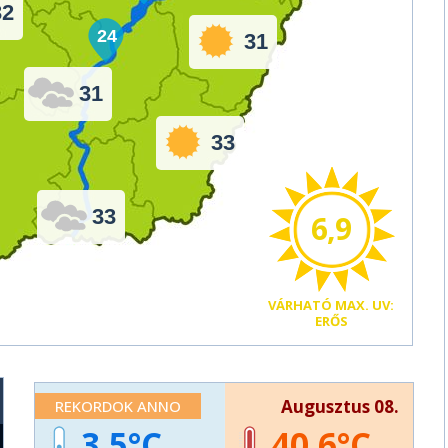
32
24
31
31
33
33
6,9
VÁRHATÓ
MAX. UV:
ERŐS
Augusztus 08.
REKORDOK ANNO
3,5
40,6