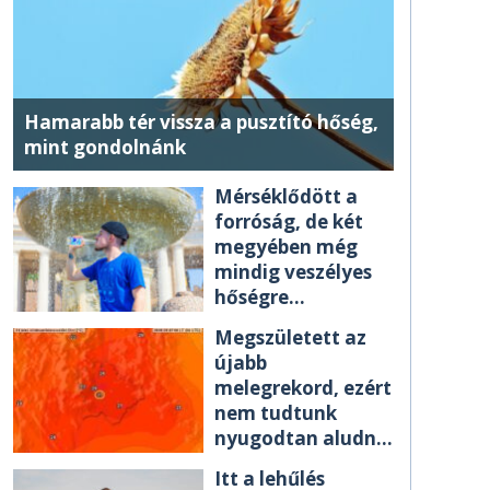
Hamarabb tér vissza a pusztító hőség,
mint gondolnánk
Mérséklődött a
forróság, de két
megyében még
mindig veszélyes
hőségre
figyelmeztetnek
Megszületett az
újabb
melegrekord, ezért
nem tudtunk
nyugodtan aludni
éjszaka
Itt a lehűlés