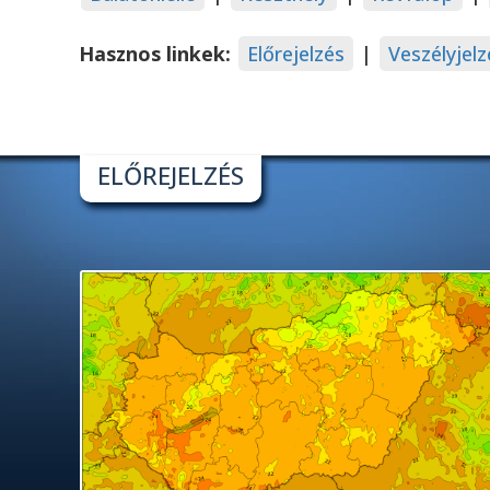
Hasznos linkek:
Előrejelzés
|
Veszélyjelz
ELŐREJELZÉS