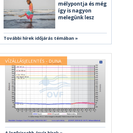
mélypontja és még
így is nagyon
melegünk lesz
További hírek időjárás témában
VÍZÁLLÁSJELENTÉS - DUNA
A legfrissebb árvíz hírek