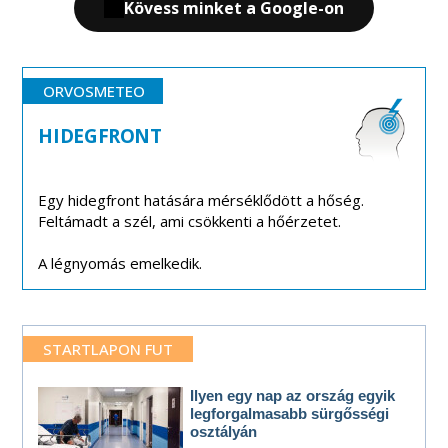
Kövess minket a Google-on
ORVOSMETEO
HIDEGFRONT
Egy hidegfront hatására mérséklődött a hőség.
Feltámadt a szél, ami csökkenti a hőérzetet.
A légnyomás emelkedik.
STARTLAPON FUT
Ilyen egy nap az ország egyik
legforgalmasabb sürgősségi
osztályán