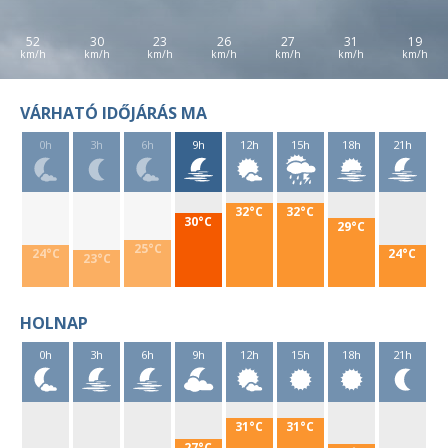
52
30
23
26
27
31
19
VÁRHATÓ IDŐJÁRÁS MA
0h
3h
6h
9h
12h
15h
18h
21h
32°C
32°C
30°C
29°C
25°C
24°C
24°C
23°C
HOLNAP
0h
3h
6h
9h
12h
15h
18h
21h
31°C
31°C
27°C