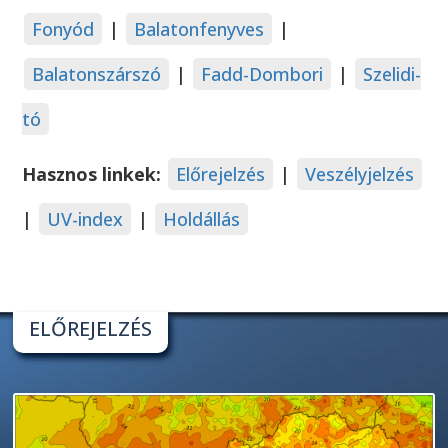
Fonyód
|
Balatonfenyves
|
Balatonszárszó
|
Fadd-Dombori
|
Szelidi-
tó
Hasznos linkek:
Előrejelzés
|
Veszélyjelzés
|
UV-index
|
Holdállás
ELŐREJELZÉS