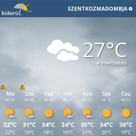
SZENTKOZMADOMBJA
27
erősen felhős
Ma
Szo
Vas
Hét
Ked
Sze
Csü
08. 07.
08. 08.
08. 09.
08. 10.
08. 11.
08. 12.
08. 13.
32°C
31°C
34°C
34°C
35°C
34°C
36°C
22°C
19°C
18°C
19°C
21°C
20°C
19°C