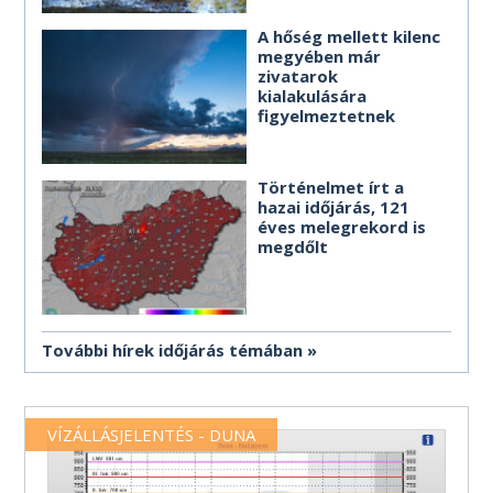
A hőség mellett kilenc
megyében már
zivatarok
kialakulására
figyelmeztetnek
Történelmet írt a
hazai időjárás, 121
éves melegrekord is
megdőlt
További hírek időjárás témában
VÍZÁLLÁSJELENTÉS - DUNA