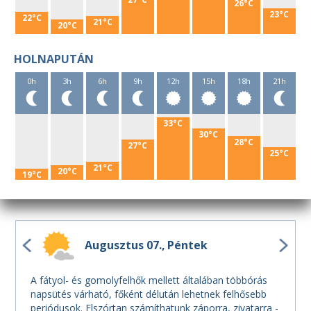
26°C
23°C
22°C
21°C
20°C
HOLNAPUTÁN
0h
3h
6h
9h
12h
15h
18h
21h
33°C
30°C
28°C
27°C
25°C
21°C
20°C
19°C
Augusztus 07.
Péntek
A fátyol- és gomolyfelhők mellett általában többórás
napsütés várható, főként délután lehetnek felhősebb
periódusok. Elszórtan számíthatunk záporra, zivatarra -