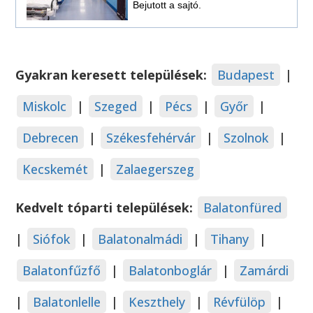
Bejutott a sajtó.
Gyakran keresett települések:
Budapest
|
Miskolc
|
Szeged
|
Pécs
|
Győr
|
Debrecen
|
Székesfehérvár
|
Szolnok
|
Kecskemét
|
Zalaegerszeg
Kedvelt tóparti települések:
Balatonfüred
|
Siófok
|
Balatonalmádi
|
Tihany
|
Balatonfűzfő
|
Balatonboglár
|
Zamárdi
|
Balatonlelle
|
Keszthely
|
Révfülöp
|