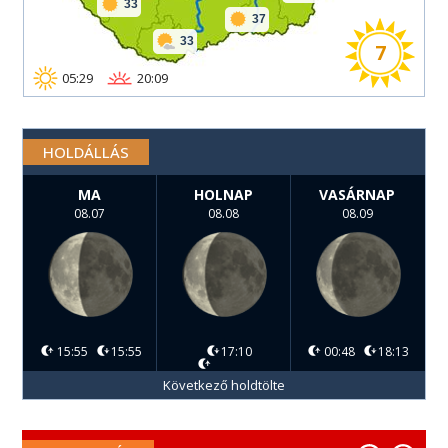
33
37
33
7
05:29
20:09
HOLDÁLLÁS
MA
HOLNAP
VASÁRNAP
08.07
08.08
08.09
15:55
15:55
17:10
00:48
18:13
Következő holdtölte