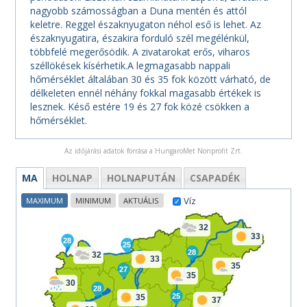
nagyobb számosságban a Duna mentén és attól
keletre. Reggel északnyugaton néhol eső is lehet. Az
északnyugatira, északira forduló szél megélénkül,
többfelé megerősödik. A zivatarokat erős, viharos
széllökések kísérhetik.A legmagasabb nappali
hőmérséklet általában 30 és 35 fok között várható, de
délkeleten ennél néhány fokkal magasabb értékek is
lesznek. Késő estére 19 és 27 fok közé csökken a
hőmérséklet.
Az időjárási adatok forrása a HungaroMet Nonprofit Zrt.
MA
HOLNAP
HOLNAPUTÁN
CSAPADÉK
Víz
MAXIMUM
MINIMUM
AKTUÁLIS
32
33
28
25
28
32
33
35
27
35
30
28
25
35
37