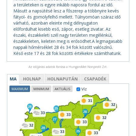
a területeken is egyre inkább naposra fordul az idő.
Másutt a napsütésé lesz a főszerep a többnyire kevés
fátyol- és gomolyfelhő mellett. Túlnyomóan száraz idő
várható, azonban eleinte még délnyugaton
előfordulhat kisebb eső, zápor, esetleg zivatar. Az
északi, északkeleti szél nagy területen megélénkül,
északkeleten, keleten meg is erősödhet.A legmagasabb
nappali hőmérséklet 28 és 34 fok között valószínű.
Késő este 17 és 28 fok közötti értékekre számíthatunk.
Az időjárási adatok forrása a HungaroMet Nonprofit Zrt.
MA
HOLNAP
HOLNAPUTÁN
CSAPADÉK
Víz
MAXIMUM
MINIMUM
AKTUÁLIS
31
32
28
25
28
33
33
32
27
33
32
28
25
33
33