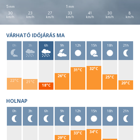
5
1
30
23
27
33
41
30
8
VÁRHATÓ IDŐJÁRÁS MA
0h
3h
6h
9h
12h
15h
18h
21h
32°C
31°C
26°C
25°C
22°C
21°C
20°C
18°C
HOLNAP
0h
3h
6h
9h
12h
15h
18h
21h
34°C
33°C
29°C