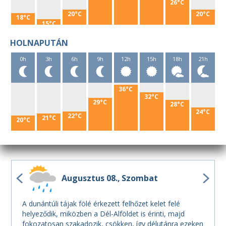
26°C
20°C
20°C
18°C
15°C
HOLNAPUTÁN
0h
3h
6h
9h
12h
15h
18h
21h
36°C
32°C
29°C
28°C
24°C
22°C
21°C
20°C
Augusztus 08.
Szombat
A dunántúli tájak fölé érkezett felhőzet kelet felé
helyeződik, miközben a Dél-Alföldet is érinti, majd
fokozatosan szakadozik, csökken, így délutánra ezeken