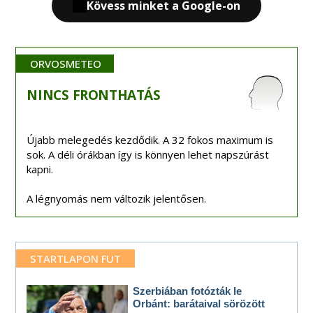
Kövess minket a Google-on
ORVOSMETEO
NINCS
FRONTHATÁS
Újabb melegedés kezdődik. A 32 fokos maximum is
sok. A déli órákban így is könnyen lehet napszúrást
kapni.
A légnyomás nem változik jelentősen.
STARTLAPON FUT
Szerbiában fotózták le
Orbánt: barátaival sörözött