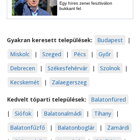
Egy híres zenei fesztiválon
bukkant fel.
Gyakran keresett települések:
Budapest
|
Miskolc
|
Szeged
|
Pécs
|
Győr
|
Debrecen
|
Székesfehérvár
|
Szolnok
|
Kecskemét
|
Zalaegerszeg
Kedvelt tóparti települések:
Balatonfüred
|
Siófok
|
Balatonalmádi
|
Tihany
|
Balatonfűzfő
|
Balatonboglár
|
Zamárdi