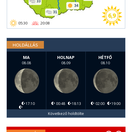
33
34
31
6,9
05:30
20:08
HOLDÁLLÁS
MA
HOLNAP
HÉTFŐ
08.08
08.09
08.10
17:10
00:48
18:13
02:00
19:00
Következő holdtölte