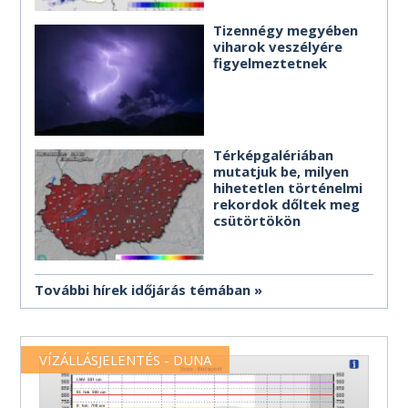
Tizennégy megyében
viharok veszélyére
figyelmeztetnek
Térképgalériában
mutatjuk be, milyen
hihetetlen történelmi
rekordok dőltek meg
csütörtökön
További hírek időjárás témában
VÍZÁLLÁSJELENTÉS - DUNA