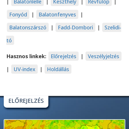
|
Balatonlelle
|
Keszthely
|
Révfülöp
|
Fonyód
|
Balatonfenyves
|
Balatonszárszó
|
Fadd-Dombori
|
Szelidi-
tó
Hasznos linkek:
Előrejelzés
|
Veszélyjelzés
|
UV-index
|
Holdállás
ELŐREJELZÉS