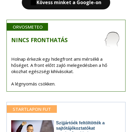
Kövess minket a Google-on
ORVOSMETEO
NINCS
FRONTHATÁS
Holnap érkezik egy hidegfront ami mérsékli a
hőséget. A front előtt zajló melegedésben a hő
okozhat egészségi kihívásokat.
A légnyomás csökken.
STARTLAPON FUT
Szijjártóék feltöltötték a
sajtótájékoztatókat