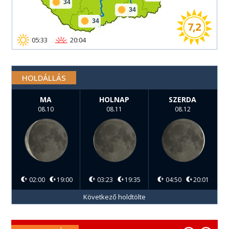
34
34
34
7,2
05:33
20:04
HOLDÁLLÁS
MA
HOLNAP
SZERDA
08.10
08.11
08.12
02:00
19:00
03:23
19:35
04:50
20:01
Következő holdtölte