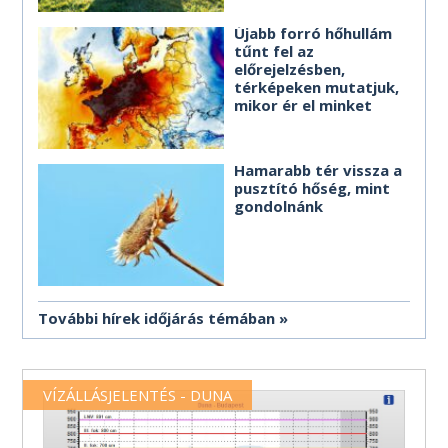
Újabb forró hőhullám
tűnt fel az
előrejelzésben,
térképeken mutatjuk,
mikor ér el minket
Hamarabb tér vissza a
pusztító hőség, mint
gondolnánk
További hírek időjárás témában
VÍZÁLLÁSJELENTÉS - DUNA