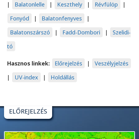
|
Balatonlelle
|
Keszthely
|
Révfülöp
|
Fonyód
|
Balatonfenyves
|
Balatonszárszó
|
Fadd-Dombori
|
Szelidi-
tó
Hasznos linkek:
Előrejelzés
|
Veszélyjelzés
|
UV-index
|
Holdállás
ELŐREJELZÉS