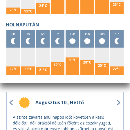
25°C
24°C
20°C
19°C
HOLNAPUTÁN
0h
3h
6h
9h
12h
15h
18h
21h
30°C
28°C
26°C
25°C
22°C
22°C
22°C
21°C
Augusztus 10.
Hétfő
A szinte zavartalanul napos időt követően a késő
délelőtti, déli óráktól délután főként az északnyugati,
északi tájakon már egyre jobban szűrheti a napsütést