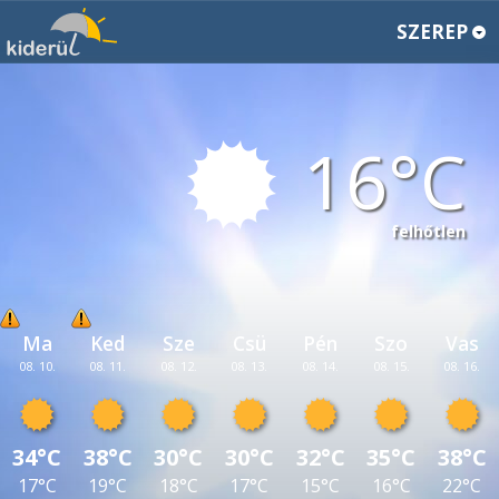
SZEREP
16
felhőtlen
Ma
Ked
Sze
Csü
Pén
Szo
Vas
08. 10.
08. 11.
08. 12.
08. 13.
08. 14.
08. 15.
08. 16.
34°C
38°C
30°C
30°C
32°C
35°C
38°C
17°C
19°C
18°C
17°C
15°C
16°C
22°C