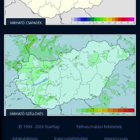
VÁRHATÓ CSAPADÉK
VÁRHATÓ SZÉLLÖKÉS
© 1999 - 2026 Startlap
Felhasználási feltételek
Adatvédelem
Kapcsolatfelvétel
Impresszum