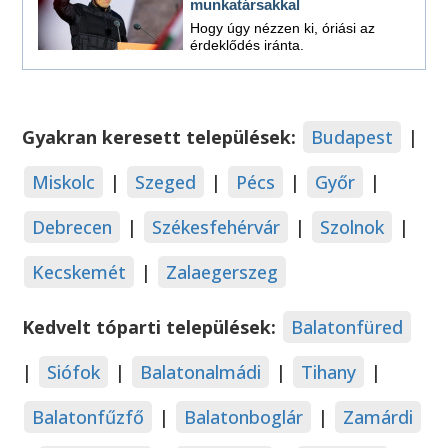
munkatársakkal
Hogy úgy nézzen ki, óriási az
érdeklődés iránta.
Gyakran keresett települések:
Budapest
|
Miskolc
|
Szeged
|
Pécs
|
Győr
|
Debrecen
|
Székesfehérvár
|
Szolnok
|
Kecskemét
|
Zalaegerszeg
Kedvelt tóparti települések:
Balatonfüred
|
Siófok
|
Balatonalmádi
|
Tihany
|
Balatonfűzfő
|
Balatonboglár
|
Zamárdi