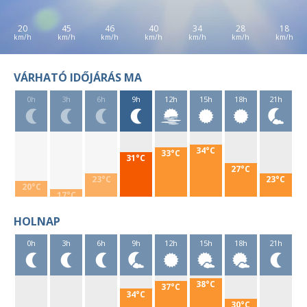
20
45
46
40
34
28
18
VÁRHATÓ IDŐJÁRÁS MA
0h
3h
6h
9h
12h
15h
18h
21h
34°C
33°C
31°C
27°C
23°C
23°C
20°C
17°C
HOLNAP
0h
3h
6h
9h
12h
15h
18h
21h
38°C
37°C
34°C
30°C