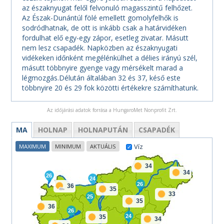
az északnyugat felől felvonuló magasszintű felhőzet.
Az Észak-Dunántúl fölé emellett gomolyfelhők is
sodródhatnak, de ott is inkább csak a határvidéken
fordulhat elő egy-egy zápor, esetleg zivatar. Másutt
nem lesz csapadék. Napközben az északnyugati
vidékeken időnként megélénkülhet a délies irányú szél,
másutt többnyire gyenge vagy mérsékelt marad a
légmozgás.Délután általában 32 és 37, késő este
többnyire 20 és 29 fok közötti értékekre számíthatunk.
Az időjárási adatok forrása a HungaroMet Nonprofit Zrt.
MA
HOLNAP
HOLNAPUTÁN
CSAPADÉK
Víz
MAXIMUM
MINIMUM
AKTUÁLIS
34
34
26
24
26
36
35
33
25
35
36
26
24
35
34