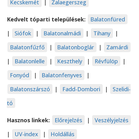
Kecskemét
|
Zalaegerszeg
Kedvelt tóparti települések:
Balatonfüred
|
Siófok
|
Balatonalmádi
|
Tihany
|
Balatonfűzfő
|
Balatonboglár
|
Zamárdi
|
Balatonlelle
|
Keszthely
|
Révfülöp
|
Fonyód
|
Balatonfenyves
|
Balatonszárszó
|
Fadd-Dombori
|
Szelidi-
tó
Hasznos linkek:
Előrejelzés
|
Veszélyjelzés
|
UV-index
|
Holdállás