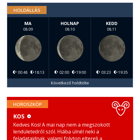
HOLDÁLLÁS
MA
HOLNAP
KEDD
08.09
08.10
08.11
00:48
18:13
02:00
19:00
03:23
19:35
Következő holdtölte
HOROSZKÓP
KOS
KOS
MÉRLEG
Kedves Kos! A mai nap nem a megszokott
lendületedről szól. Hiába ülnél neki a
BIKA
SKORPIÓ
feladataidnak, valami folyton eltereli a