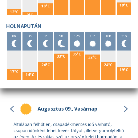
19°C
18°C
12°C
9°C
HOLNAPUTÁN
0h
3h
6h
9h
12h
15h
18h
21h
35°C
33°C
32°C
24°C
24°C
19°C
17°C
14°C
Augusztus 09.
Vasárnap
Általában felhőtlen, csapadékmentes idő várható,
csupán időnként lehet kevés fátyol-, illetve gomolyfelhő
az égen. Az északias szél az ország keleti harmadán, a