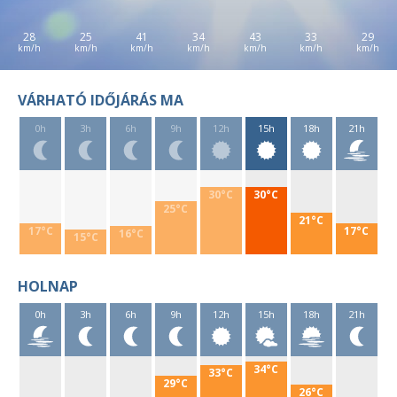
28
25
41
34
43
33
29
VÁRHATÓ IDŐJÁRÁS MA
0h
3h
6h
9h
12h
15h
18h
21h
30°C
30°C
25°C
21°C
17°C
17°C
16°C
15°C
HOLNAP
0h
3h
6h
9h
12h
15h
18h
21h
34°C
33°C
29°C
26°C