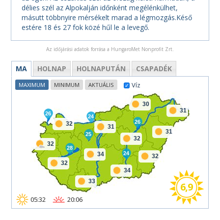
délies szél az Alpokalján időnként megélénkülhet,
másutt többnyire mérsékelt marad a légmozgás.Késő
estére 18 és 27 fok közé hűl le a levegő.
Az időjárási adatok forrása a HungaroMet Nonprofit Zrt.
MA
HOLNAP
HOLNAPUTÁN
CSAPADÉK
Víz
MAXIMUM
MINIMUM
AKTUÁLIS
30
31
26
24
26
32
31
31
25
32
32
28
24
34
32
32
34
33
6,9
05:32
20:06