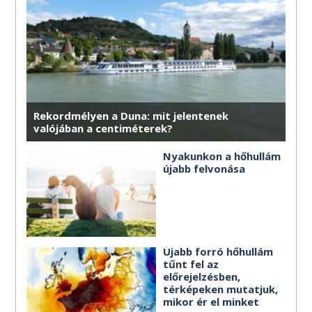
MÉG TÖBB HOROSZKÓP
Rekordmélyen a Duna: mit jelentenek
valójában a centiméterek?
Nyakunkon a hőhullám
újabb felvonása
Újabb forró hőhullám
tűnt fel az
előrejelzésben,
térképeken mutatjuk,
mikor ér el minket