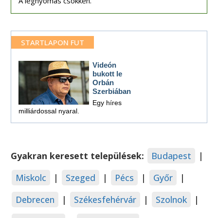
A légnyomás csökken.
STARTLAPON FUT
Videón
bukott le
Orbán
Szerbiában
Egy híres
milliárdossal nyaral.
Gyakran keresett települések:
Budapest
|
Miskolc
|
Szeged
|
Pécs
|
Győr
|
Debrecen
|
Székesfehérvár
|
Szolnok
|