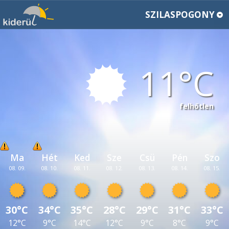
SZILASPOGONY
11
felhőtlen
Ma
Hét
Ked
Sze
Csü
Pén
Szo
08. 09.
08. 10.
08. 11.
08. 12.
08. 13.
08. 14.
08. 15.
30°C
34°C
35°C
28°C
29°C
31°C
33°C
12°C
9°C
14°C
12°C
9°C
8°C
9°C