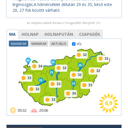
légmozgás.A hőmérséklet délután 29 és 35, késő este
20, 27 fok között várható.
Az időjárási adatok forrása a HungaroMet Nonprofit Zrt.
MA
HOLNAP
HOLNAPUTÁN
CSAPADÉK
Víz
MAXIMUM
MINIMUM
AKTUÁLIS
32
31
26
24
26
34
32
32
25
32
33
28
24
33
33
32
34
33
6,9
05:32
20:06