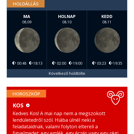
HOLDÁLLÁS
MA
HOLNAP
KEDD
08.09
08.10
08.11
00:48
18:13
02:00
19:00
03:23
19:35
Következő holdtölte
HOROSZKÓP
KOS
KOS
MÉRLEG
Kedves Kos! A mai nap nem a megszokott
lendületedről szól. Hiába ülnél neki a
BIKA
SKORPIÓ
feladataidnak, valami folyton eltereli a
figyelmedet: egy emlék, egy érzés vagy egy régi,