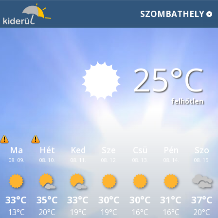
SZOMBATHELY
25
felhőtlen
Ma
Hét
Ked
Sze
Csü
Pén
Szo
08. 09.
08. 10.
08. 11.
08. 12.
08. 13.
08. 14.
08. 15.
33°C
35°C
33°C
30°C
30°C
31°C
37°C
13°C
20°C
19°C
19°C
16°C
16°C
20°C