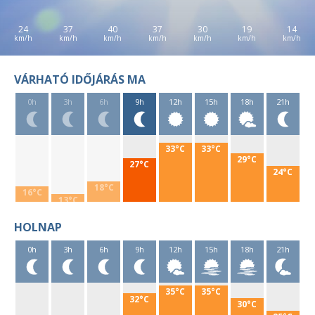
24
37
40
37
30
19
14
VÁRHATÓ IDŐJÁRÁS MA
0h
3h
6h
9h
12h
15h
18h
21h
33°C
33°C
29°C
27°C
24°C
18°C
16°C
13°C
HOLNAP
0h
3h
6h
9h
12h
15h
18h
21h
35°C
35°C
32°C
30°C