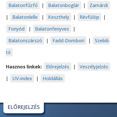
Balatonfűzfő
|
Balatonboglár
|
Zamárdi
|
Balatonlelle
|
Keszthely
|
Révfülöp
|
Fonyód
|
Balatonfenyves
|
Balatonszárszó
|
Fadd-Dombori
|
Szelidi-
tó
Hasznos linkek:
Előrejelzés
|
Veszélyjelzés
|
UV-index
|
Holdállás
ELŐREJELZÉS