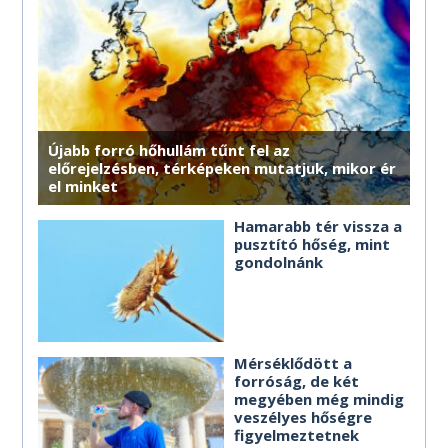
MÉG TÖBB HOROSZKÓP
Újabb forró hőhullám tűnt fel az
előrejelzésben, térképeken mutatjuk, mikor ér
el minket
Hamarabb tér vissza a
pusztító hőség, mint
gondolnánk
Mérséklődött a
forróság, de két
megyében még mindig
veszélyes hőségre
figyelmeztetnek