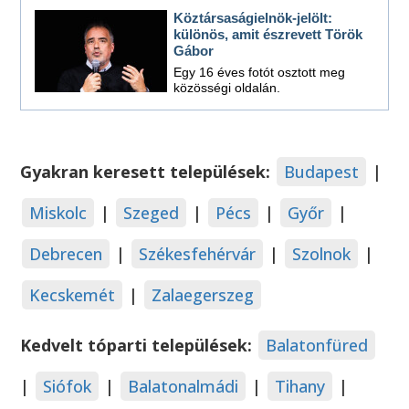
Köztársaságielnök-jelölt:
különös, amit észrevett Török
Gábor
Egy 16 éves fotót osztott meg
közösségi oldalán.
Gyakran keresett települések:
Budapest
|
Miskolc
|
Szeged
|
Pécs
|
Győr
|
Debrecen
|
Székesfehérvár
|
Szolnok
|
Kecskemét
|
Zalaegerszeg
Kedvelt tóparti települések:
Balatonfüred
|
Siófok
|
Balatonalmádi
|
Tihany
|