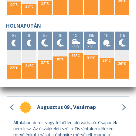
25°C
23°C
22°C
20°C
HOLNAPUTÁN
0h
3h
6h
9h
12h
15h
18h
21h
33°C
31°C
30°C
29°C
27°C
26°C
24°C
22°C
Augusztus 09.
Vasárnap
Általában derült vagy felhőtlen idő várható. Csapadék
nem lesz. Az északkeleti szél a Tiszántúlon időnként
megélénkül, másutt többnyire mérsékelt marad a