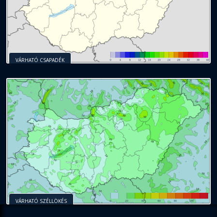
VÁRHATÓ CSAPADÉK
VÁRHATÓ SZÉLLÖKÉS