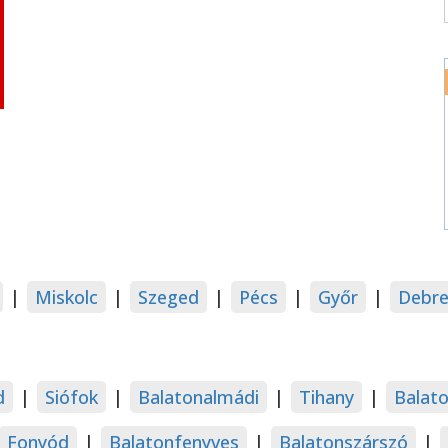
|
Miskolc
|
Szeged
|
Pécs
|
Győr
|
Debre
d
|
Siófok
|
Balatonalmádi
|
Tihany
|
Balat
Fonyód
|
Balatonfenyves
|
Balatonszárszó
|