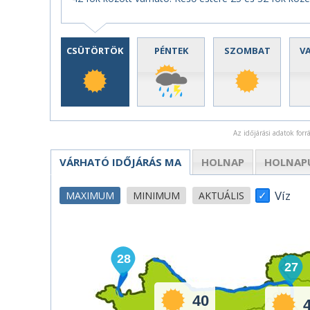
CSÜTÖRTÖK
PÉNTEK
SZOMBAT
V
Az időjárási adatok for
VÁRHATÓ IDŐJÁRÁS
MA
HOLNAP
HOLNAP
Víz
MAXIMUM
MINIMUM
AKTUÁLIS
28
27
40