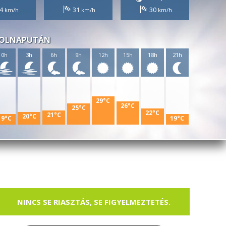
4
31
30
OLNAPUTÁN
0h
3h
6h
9h
12h
15h
18h
21h
29°C
26°C
25°C
22°C
21°C
20°C
19°C
19°C
NINCS SE RIASZTÁS, SE FIGYELMEZTETÉS.