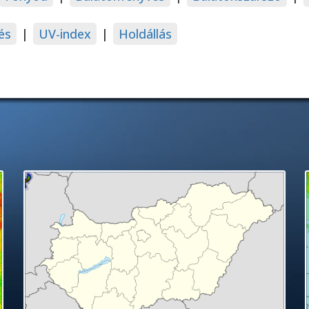
és
|
UV-index
|
Holdállás