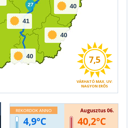
27
40
41
40
40
7,5
VÁRHATÓ
MAX. UV:
NAGYON ERŐS
Augusztus 06.
REKORDOK ANNO
4,9
40,2