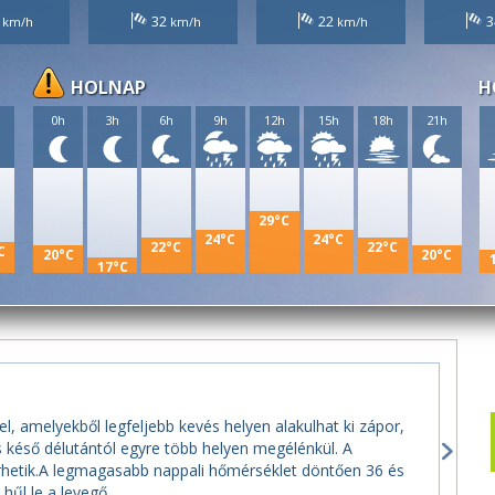
2
32
22
3
HOLNAP
H
h
0h
3h
6h
9h
12h
15h
18h
21h
29°C
24°C
24°C
22°C
22°C
C
20°C
20°C
17°C
, amelyekből legfeljebb kevés helyen alakulhat ki zápor,
és késő délutántól egyre több helyen megélénkül. A
sérhetik.A legmagasabb nappali hőmérséklet döntően 36 és
hűl le a levegő.