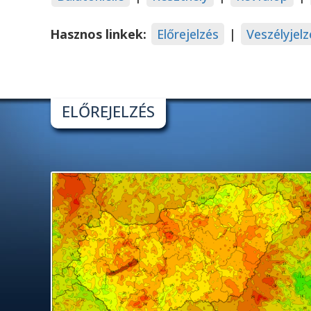
Hasznos linkek:
Előrejelzés
|
Veszélyjelz
ELŐREJELZÉS