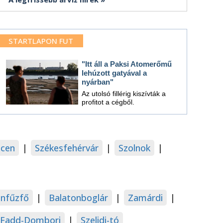
STARTLAPON FUT
"Itt áll a Paksi Atomerőmű
lehúzott gatyával a
nyárban"
Az utolsó fillérig kiszívták a
profitot a cégből.
cen
|
Székesfehérvár
|
Szolnok
|
onfűzfő
|
Balatonboglár
|
Zamárdi
|
Fadd-Dombori
|
Szelidi-tó