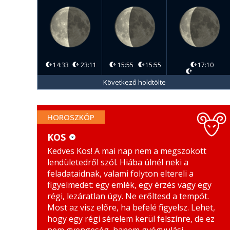
14:33
23:11
15:55
15:55
17:10
Következő holdtölte
HOROSZKÓP
KOS
Kedves Kos! A mai nap nem a megszokott
KOS
MÉRLEG
lendületedről szól. Hiába ülnél neki a
BIKA
SKORPIÓ
feladataidnak, valami folyton eltereli a
figyelmedet: egy emlék, egy érzés vagy egy
IKREK
NYILAS
régi, lezáratlan ügy. Ne erőltesd a tempót.
Most az visz előre, ha befelé figyelsz. Lehet,
RÁK
BAK
hogy egy régi sérelem kerül felszínre, de ez