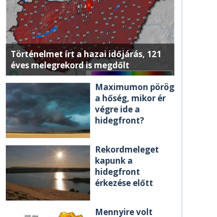
Történelmet írt a hazai időjárás, 121
éves melegrekord is megdőlt
Maximumon pörög
a hőség, mikor ér
végre ide a
hidegfront?
Rekordmeleget
kapunk a
hidegfront
érkezése előtt
Mennyire volt