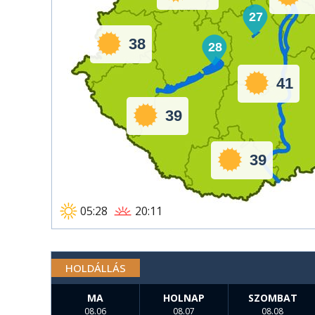
27
38
28
41
39
39
05:28
20:11
HOLDÁLLÁS
MA
HOLNAP
SZOMBAT
08.06
08.07
08.08