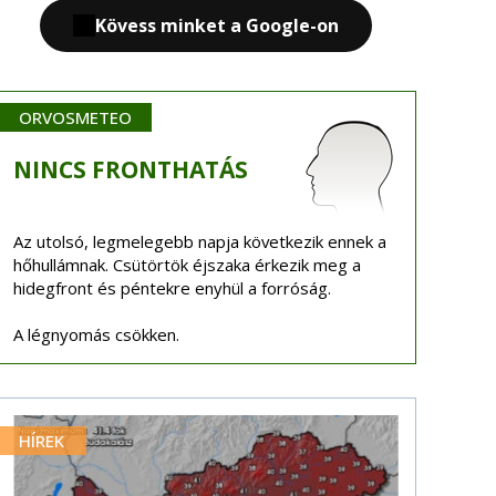
Kövess minket a Google-on
ORVOSMETEO
NINCS
FRONTHATÁS
Az utolsó, legmelegebb napja következik ennek a
hőhullámnak. Csütörtök éjszaka érkezik meg a
hidegfront és péntekre enyhül a forróság.
A légnyomás csökken.
HÍREK