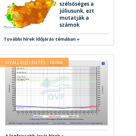
szélsőséges a
júliusunk, ezt
mutatják a
számok
További hírek időjárás témában
VÍZÁLLÁSJELENTÉS - DUNA
A legfrissebb árvíz hírek