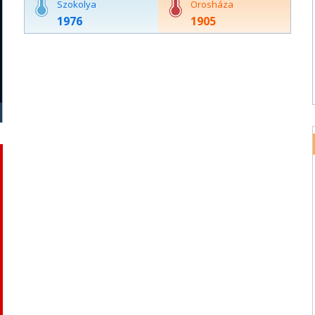
Szokolya
Orosháza
1976
1905