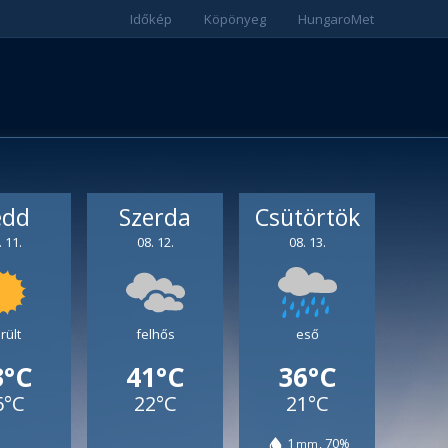
Időkép
Köpönyeg
HungaroMet
edd
Szerda
Csütörtök
. 11.
08. 12.
08. 13.
rült
felhős
eső
3°C
41°C
36°C
6°C
22°C
21°C
1
70