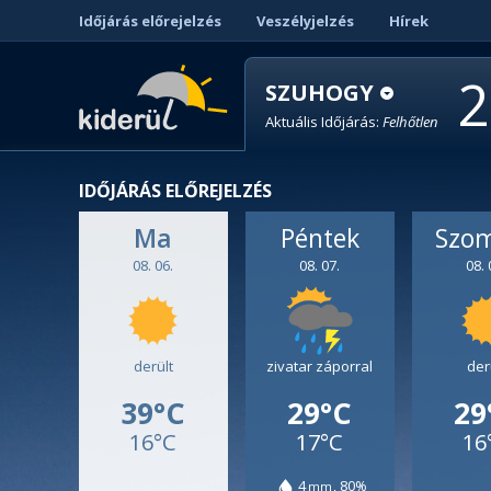
Időjárás előrejelzés
Veszélyjelzés
Hírek
2
SZUHOGY
Aktuális Időjárás:
Felhőtlen
IDŐJÁRÁS ELŐREJELZÉS
Ma
Péntek
Szo
08. 06.
08. 07.
08. 
derült
zivatar záporral
der
39°C
29°C
29
16°C
17°C
16
4
80