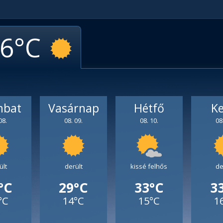
6
mbat
Vasárnap
Hétfő
K
08.
08. 09.
08. 10.
08
ült
derült
kissé felhős
de
°C
29°C
33°C
3
°C
14°C
15°C
1