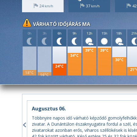
24
37
4
VÁRHATÓ IDŐJÁRÁS MA
0h
3h
6h
9h
12h
15h
18h
21
39°C
39°C
34°C
30°C
24°C
21°
18°C
16°C
Augusztus 06.
Többnyire napos idő várható képződő gomolyfelhőkkel
zivatar. A Dunántúlon északnyugatira fordul a szél, 
zivatarokat azonban erős, viharos széllökések is kí
42 fok között várható. Késő estére 25 és 32 fok közé 