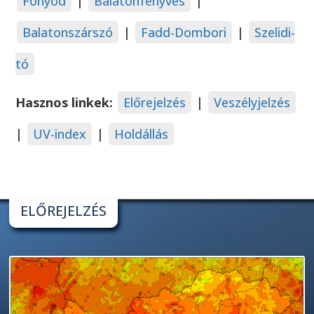
Fonyód
|
Balatonfenyves
|
Balatonszárszó
|
Fadd-Dombori
|
Szelidi-
tó
Hasznos linkek:
Előrejelzés
|
Veszélyjelzés
|
UV-index
|
Holdállás
ELŐREJELZÉS