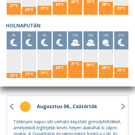
30°C
30°C
28°C
28°C
27°C
25°C
25°C
24°C
HOLNAPUTÁN
0h
3h
6h
9h
12h
15h
18h
21h
31°C
30°C
28°C
28°C
26°C
24°C
23°C
22°C
Augusztus 06.
Csütörtök
Többnyire napos idő várható képződő gomolyfelhőkkel,
amelyekből legfeljebb kevés helyen alakulhat ki zápor,
zivatar. A Dunántúlon északnyugatira fordul a szél, és