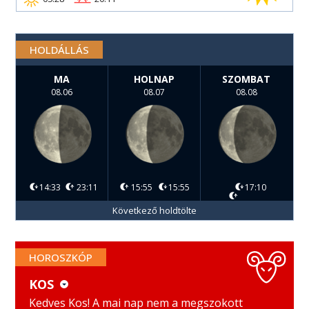
HOLDÁLLÁS
MA
HOLNAP
SZOMBAT
08.06
08.07
08.08
14:33
23:11
15:55
15:55
17:10
Következő holdtölte
HOROSZKÓP
KOS
KOS
MÉRLEG
Kedves Kos! A mai nap nem a megszokott