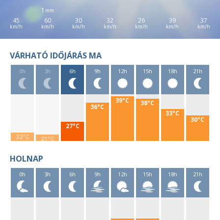
1
45
60
30
32
26
39
37
VÁRHATÓ IDŐJÁRÁS MA
0h
3h
6h
9h
12h
15h
18h
21h
39°C
38°C
36°C
33°C
30°C
27°C
22°C
21°C
HOLNAP
0h
3h
6h
9h
12h
15h
18h
21h