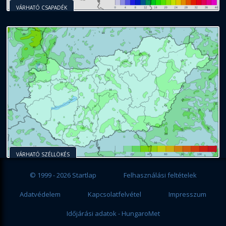
VÁRHATÓ CSAPADÉK
VÁRHATÓ SZÉLLÖKÉS
© 1999 - 2026 Startlap
Felhasználási feltételek
Adatvédelem
Kapcsolatfelvétel
Impresszum
Időjárási adatok - HungaroMet