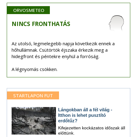
ORVOSMETEO
NINCS
FRONTHATÁS
Az utolsó, legmelegebb napja következik ennek a
hőhullámnak. Csütörtök éjszaka érkezik meg a
hidegfront és péntekre enyhül a forróság.
A légnyomás csökken.
STARTLAPON FUT
Lángokban áll a fél világ -
Itthon is lehet pusztító
erdőtűz?
Kifejezetten kockázatos időszak áll
előttünk.