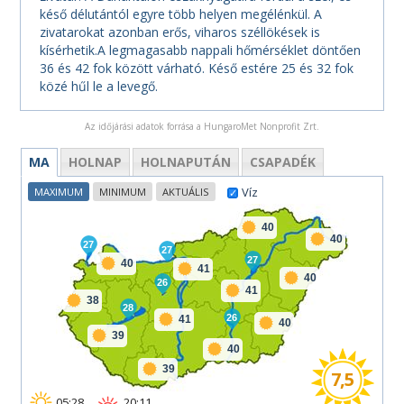
késő délutántól egyre több helyen megélénkül. A
zivatarokat azonban erős, viharos széllökések is
kísérhetik.A legmagasabb nappali hőmérséklet döntően
36 és 42 fok között várható. Késő estére 25 és 32 fok
közé hűl le a levegő.
Az időjárási adatok forrása a HungaroMet Nonprofit Zrt.
MA
HOLNAP
HOLNAPUTÁN
CSAPADÉK
Víz
MAXIMUM
MINIMUM
AKTUÁLIS
40
40
27
27
27
40
41
40
26
41
38
28
26
41
40
39
40
39
7,5
05:28
20:11