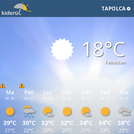
TAPOLCA
18
felhőtlen
Ma
Pén
Szo
Vas
Hét
Ked
Sze
08. 06.
08. 07.
08. 08.
08. 09.
08. 10.
08. 11.
08. 12.
39°C
30°C
32°C
32°C
34°C
34°C
38°C
21°C
22°C
20°C
20°C
21°C
23°C
23°C