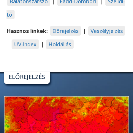
Balatonszárszó
|
Fadd-Dombori
|
Szelidi-
tó
Hasznos linkek:
Előrejelzés
|
Veszélyjelzés
|
UV-index
|
Holdállás
ELŐREJELZÉS