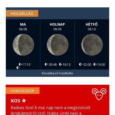
HOLDÁLLÁS
MA
HOLNAP
HÉTFŐ
08.08
08.09
08.10
17:10
00:48
18:13
02:00
19:00
Következő holdtölte
HOROSZKÓP
KOS
KOS
MÉRLEG
Kedves Kos! A mai nap nem a megszokott
lendületedről szól. Hiába ülnél neki a
BIKA
SKORPIÓ