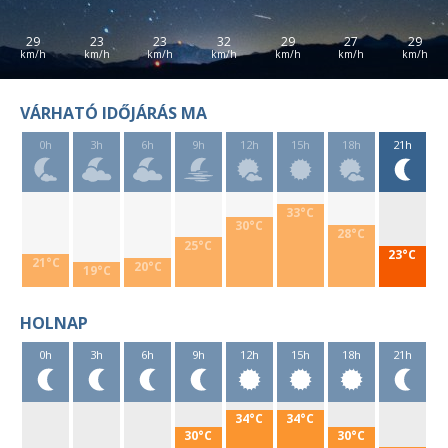
29
23
23
32
29
27
29
VÁRHATÓ IDŐJÁRÁS MA
0h
3h
6h
9h
12h
15h
18h
21h
33°C
30°C
28°C
25°C
23°C
21°C
20°C
19°C
HOLNAP
0h
3h
6h
9h
12h
15h
18h
21h
34°C
34°C
30°C
30°C