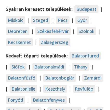
Gyakran keresett települések:
Budapest
|
Miskolc
|
Szeged
|
Pécs
|
Győr
|
Debrecen
|
Székesfehérvár
|
Szolnok
|
Kecskemét
|
Zalaegerszeg
Kedvelt tóparti települések:
Balatonfüred
|
Siófok
|
Balatonalmádi
|
Tihany
|
Balatonfűzfő
|
Balatonboglár
|
Zamárdi
|
Balatonlelle
|
Keszthely
|
Révfülöp
|
Fonyód
|
Balatonfenyves
|