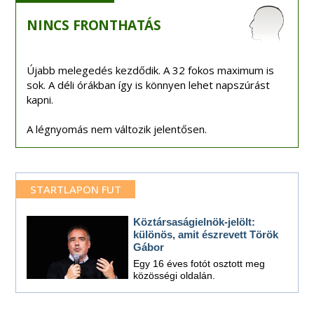
NINCS
FRONTHATÁS
Újabb melegedés kezdődik. A 32 fokos maximum is
sok. A déli órákban így is könnyen lehet napszúrást
kapni.
A légnyomás nem változik jelentősen.
STARTLAPON FUT
Köztársaságielnök-jelölt:
különös, amit észrevett Török
Gábor
Egy 16 éves fotót osztott meg
közösségi oldalán.