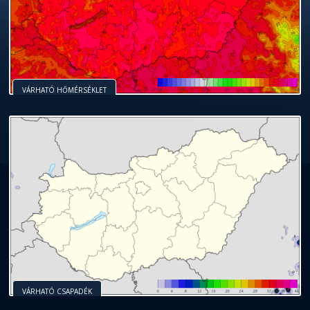
VÁRHATÓ HŐMÉRSÉKLET
VÁRHATÓ CSAPADÉK