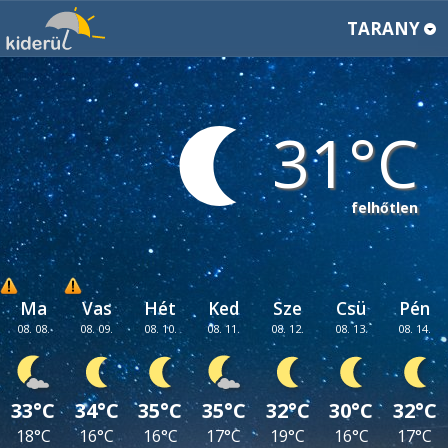
TARANY
31
felhőtlen
Ma
Vas
Hét
Ked
Sze
Csü
Pén
08. 08.
08. 09.
08. 10.
08. 11.
08. 12.
08. 13.
08. 14.
33°C
34°C
35°C
35°C
32°C
30°C
32°C
18°C
16°C
16°C
17°C
19°C
16°C
17°C