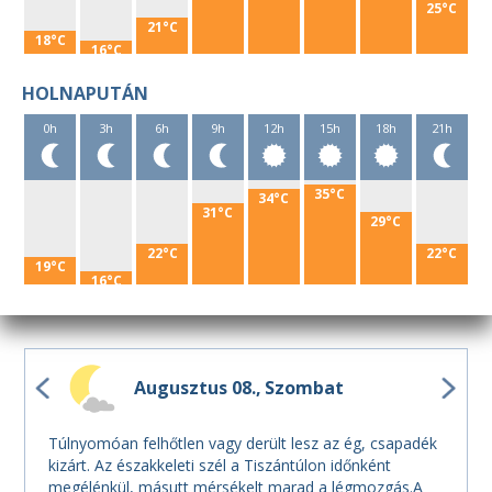
25°C
21°C
18°C
16°C
HOLNAPUTÁN
0h
3h
6h
9h
12h
15h
18h
21h
35°C
34°C
31°C
29°C
22°C
22°C
19°C
16°C
Augusztus 08.
Szombat
Túlnyomóan felhőtlen vagy derült lesz az ég, csapadék
kizárt. Az északkeleti szél a Tiszántúlon időnként
megélénkül, másutt mérsékelt marad a légmozgás.A