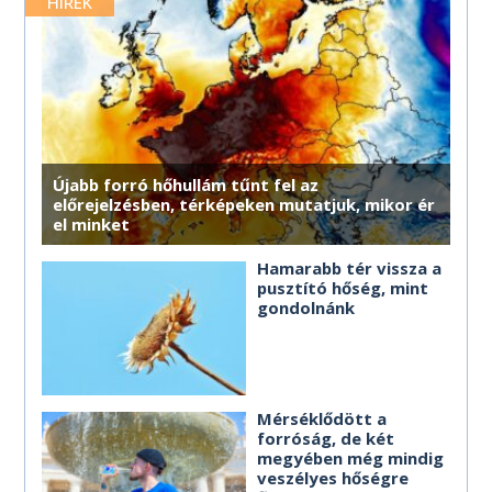
merre érdemes haladnod.
HÍREK
MÉG TÖBB HOROSZKÓP
MÉG TÖBB HOROSZKÓP
MÉG TÖBB HOROSZKÓP
MÉG TÖBB HOROSZKÓP
MÉG TÖBB HOROSZKÓP
MÉG TÖBB HOROSZKÓP
Újabb forró hőhullám tűnt fel az
előrejelzésben, térképeken mutatjuk, mikor ér
el minket
Hamarabb tér vissza a
pusztító hőség, mint
gondolnánk
Mérséklődött a
forróság, de két
megyében még mindig
veszélyes hőségre