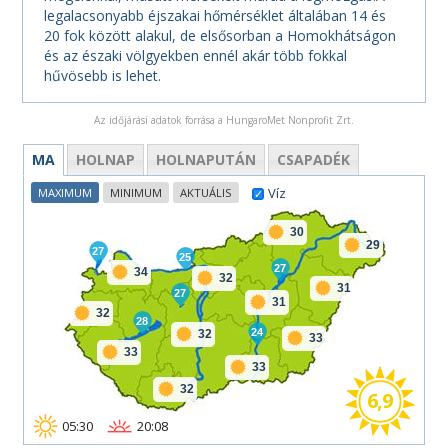
legalacsonyabb éjszakai hőmérséklet általában 14 és
20 fok között alakul, de elsősorban a Homokhátságon
és az északi völgyekben ennél akár több fokkal
hűvösebb is lehet.
Az időjárási adatok forrása a HungaroMet Nonprofit Zrt.
MA
HOLNAP
HOLNAPUTÁN
CSAPADÉK
Víz
MAXIMUM
MINIMUM
AKTUÁLIS
30
29
27
25
27
34
32
31
27
31
32
28
24
32
33
33
33
32
6,9
05:30
20:08