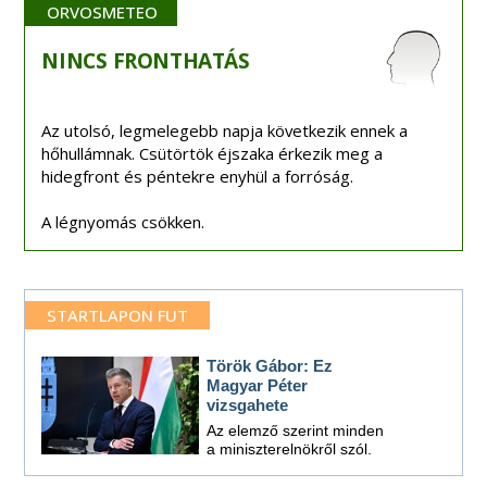
ORVOSMETEO
NINCS
FRONTHATÁS
Az utolsó, legmelegebb napja következik ennek a
hőhullámnak. Csütörtök éjszaka érkezik meg a
hidegfront és péntekre enyhül a forróság.
A légnyomás csökken.
STARTLAPON FUT
Török Gábor: Ez
Magyar Péter
vizsgahete
Az elemző szerint minden
a miniszterelnökről szól.