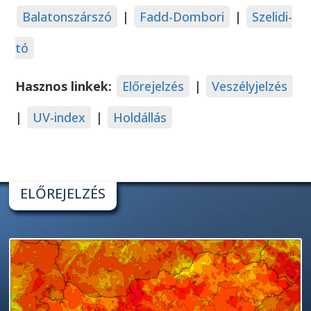
Balatonszárszó
|
Fadd-Dombori
|
Szelidi-
tó
Hasznos linkek:
Előrejelzés
|
Veszélyjelzés
|
UV-index
|
Holdállás
ELŐREJELZÉS