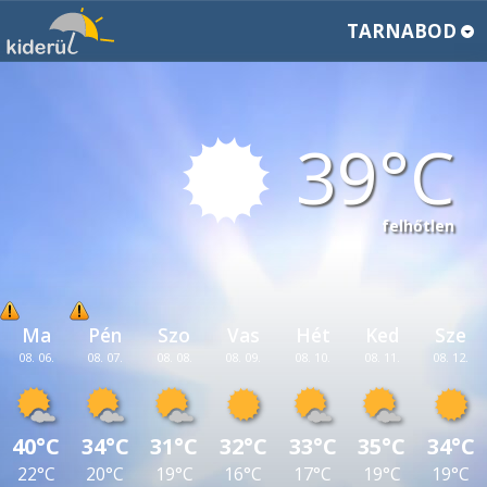
TARNABOD
39
felhőtlen
Ma
Pén
Szo
Vas
Hét
Ked
Sze
08. 06.
08. 07.
08. 08.
08. 09.
08. 10.
08. 11.
08. 12.
40°C
34°C
31°C
32°C
33°C
35°C
34°C
22°C
20°C
19°C
16°C
17°C
19°C
19°C