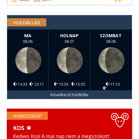
HOLDÁLLÁS
MA
HOLNAP
SZOMBAT
08.06
08.07
08.08
14:33
23:11
15:55
15:55
17:10
Következő holdtölte
HOROSZKÓP
KOS
KOS
MÉRLEG
Kedves Kos! A mai nap nem a megszokott