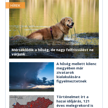
MÉG TÖBB HOROSZKÓP
MÉG TÖBB HOROSZKÓP
MÉG TÖBB HOROSZKÓP
MÉG TÖBB HOROSZKÓP
MÉG TÖBB HOROSZKÓP
merre érdemes haladnod.
HÍREK
MÉG TÖBB HOROSZKÓP
MÉG TÖBB HOROSZKÓP
MÉG TÖBB HOROSZKÓP
MÉG TÖBB HOROSZKÓP
MÉG TÖBB HOROSZKÓP
MÉG TÖBB HOROSZKÓP
Mérséklődik a hőség, de nagy felfrissülést ne
várjunk
A hőség mellett kilenc
megyében már
zivatarok
kialakulására
figyelmeztetnek
Történelmet írt a
hazai időjárás, 121
éves melegrekord is