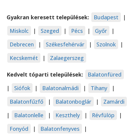
Gyakran keresett települések:
Budapest
|
Miskolc
|
Szeged
|
Pécs
|
Győr
|
Debrecen
|
Székesfehérvár
|
Szolnok
|
Kecskemét
|
Zalaegerszeg
Kedvelt tóparti települések:
Balatonfüred
|
Siófok
|
Balatonalmádi
|
Tihany
|
Balatonfűzfő
|
Balatonboglár
|
Zamárdi
|
Balatonlelle
|
Keszthely
|
Révfülöp
|
Fonyód
|
Balatonfenyves
|