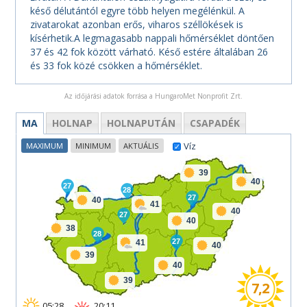
késő délutántól egyre több helyen megélénkül. A
zivatarokat azonban erős, viharos széllökések is
kísérhetik.A legmagasabb nappali hőmérséklet döntően
37 és 42 fok között várható. Késő estére általában 26
és 33 fok közé csökken a hőmérséklet.
Az időjárási adatok forrása a HungaroMet Nonprofit Zrt.
MA
HOLNAP
HOLNAPUTÁN
CSAPADÉK
Víz
MAXIMUM
MINIMUM
AKTUÁLIS
39
40
27
28
27
40
41
40
27
40
38
28
27
41
40
39
40
39
7,2
05:28
20:11