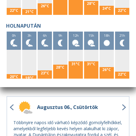
28°C
26°C
24°C
22°C
22°C
21°C
HOLNAPUTÁN
0h
3h
6h
9h
12h
15h
18h
21h
31°C
31°C
28°C
26°C
23°C
22°C
20°C
19°C
Augusztus 06.
Csütörtök
Többnyire napos idő várható képződő gomolyfelhőkkel,
amelyekből legfeljebb kevés helyen alakulhat ki zápor,
zivatar. A Dunántúlon északnyugatira fordul a szél, és