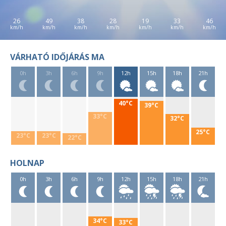
26
49
38
28
19
33
46
VÁRHATÓ IDŐJÁRÁS MA
0h
3h
6h
9h
12h
15h
18h
21h
40°C
39°C
33°C
32°C
25°C
23°C
23°C
22°C
HOLNAP
0h
3h
6h
9h
12h
15h
18h
21h
34°C
33°C