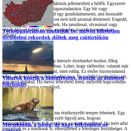
Kedves Rák! Erős belső hullámzás jellemezheti a hétfőt. Egyszerre
vágyhatsz biztonságra és új tapasztalatokra. Egy hír vagy
beszélgetés elindíthat benned egy gondolatmenetet, ami hosszabb
távon is hatással lesz rád. Most nem kell azonnal döntened. Engedd,
hogy az érzéseid leülepedjenek. Ha tanulással, olvasással vagy
elmélyüléssel töltöd az időt, meglepően tiszta felismerésekre
Térképgalériában mutatjuk be, milyen hihetetlen
juthatsz.
történelmi rekordok dőltek meg csütörtökön
Még több horoszkóp
Oroszlán
Kedves Oroszlán! A mai nap intenzív érzelmeket hozhat, főleg
bizalom és elengedés témájában. Lehet, hogy ráébredsz: valamit már
nem tudsz ugyanúgy folytatni, mint eddig. Ez elsőre bizonytalanná
tehet, de hosszú távon felszabadító lesz. Ne próbáld kontrollálni azt,
Viharok kísérik a hidegfrontot, érkezik az átmeneti
ami most átalakul. Ha mersz sebezhető lenni, mélyebb kapcsolódás
felfrissülés
születhet egy fontos személlyel.
Még több horoszkóp
Szűz
Kedves Szűz! Kapcsolataid ma érzékenyebb terepre érhetnek. Egy
félmondat is sokat jelenthet, ezért figyelj arra, hogyan
kommunikálsz. Nem kell mindenre azonnal reagálnod. Ha teret adsz
Mérséklődik a hőség, de nagy felfrissülést ne
magadnak és a másiknak is, elkerülheted a felesleges feszültséget. A
várjunk