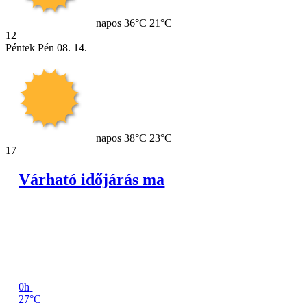
napos
36°C
21°C
12
Péntek
Pén
08. 14.
napos
38°C
23°C
17
Várható időjárás ma
0h
27°C