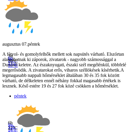
augusztus 07.
péntek
A fátyol- és gomolyfelhők mellett sok napsütés várható. Elszórtan
3h
6h
alakulhatnak ki záporok, zivatarok - nagyobb számossággal a
9h
20°C
23°C
Dunától keletre. Az északnyugati, északi szél megélénkül, többfelé
33°C
megerősödik. A zivatarokat erős, viharos széllökések kísérhetik.A
legmagasabb nappali hőmérséklet általában 30 és 35 fok között
várható, de délkeleten ennél néhány fokkal magasabb értékek is
lesznek. Késő estére 19 és 27 fok közé csökken a hőmérséklet.
péntek
6h
9h
12h
22°C
28°C