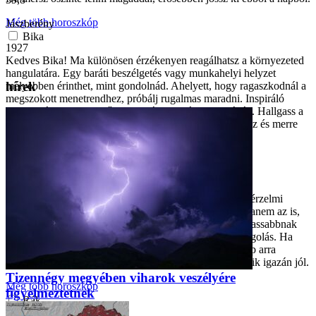
Még több horoszkóp
Jászberény
Bika
1927
Kedves Bika! Ma különösen érzékenyen reagálhatsz a környezeted
hangulatára. Egy baráti beszélgetés vagy munkahelyi helyzet
hírek
mélyebben érinthet, mint gondolnád. Ahelyett, hogy ragaszkodnál a
megszokott menetrendhez, próbálj rugalmas maradni. Inspiráló
ötleteid támadhatnak, főleg ha mások javát is szolgálják. Hallgass a
megérzéseidre, mert most pontosan érzed, kiben bízhatsz és merre
érdemes haladnod.
Még több horoszkóp
Ikrek
Kedves Ikrek! A karriereddel kapcsolatos kérdések ma érzelmi
színezetet kaphatnak. Nemcsak az számít, mit érsz el, hanem az is,
hogyan és milyen hatással vagy másokra. Lehet, hogy lassabbnak
érzed a tempót, de ez nem visszaesés, inkább finomhangolás. Ha
kreatív megoldás jut eszedbe, ne söpörd félre. A mai nap arra
taníthat, hogy az intuíció és a racionalitás együtt működik igazán jól.
Tizennégy megyében viharok veszélyére
Még több horoszkóp
figyelmeztetnek
Rák