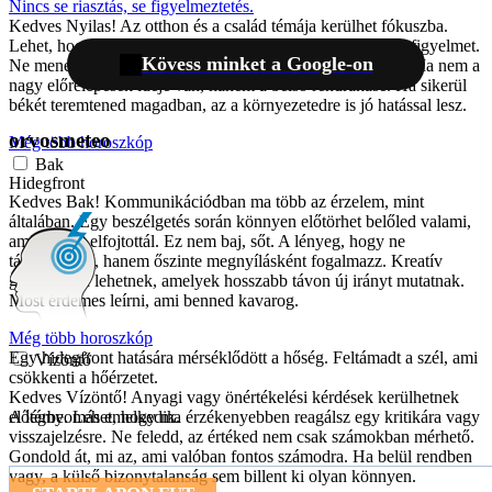
Nincs se riasztás, se figyelmeztetés.
Kedves Nyilas! Az otthon és a család témája kerülhet fókuszba.
Lehet, hogy egy régi emlék vagy megoldatlan helyzet kér figyelmet.
Kövess minket a Google-on
Ne menekülj el előle, inkább próbáld megérteni, mit tanít. Ma nem a
nagy előrelépések ideje van, hanem a belső rendrakásé. Ha sikerül
békét teremtened magadban, az a környezetedre is jó hatással lesz.
orvosmeteo
Még több horoszkóp
Bak
Hidegfront
Kedves Bak! Kommunikációdban ma több az érzelem, mint
általában. Egy beszélgetés során könnyen előtörhet belőled valami,
amit régóta elfojtottál. Ez nem baj, sőt. A lényeg, hogy ne
támadásként, hanem őszinte megnyílásként fogalmazz. Kreatív
gondolataid lehetnek, amelyek hosszabb távon új irányt mutatnak.
Most érdemes leírni, ami benned kavarog.
Még több horoszkóp
Egy hidegfront hatására mérséklődött a hőség. Feltámadt a szél, ami
Vízöntő
csökkenti a hőérzetet.
Kedves Vízöntő! Anyagi vagy önértékelési kérdések kerülhetnek
előtérbe. Lehet, hogy ma érzékenyebben reagálsz egy kritikára vagy
A légnyomás emelkedik.
visszajelzésre. Ne feledd, az értéked nem csak számokban mérhető.
Gondold át, mi az, ami valóban fontos számodra. Ha belül rendben
vagy, a külső bizonytalanság sem billent ki olyan könnyen.