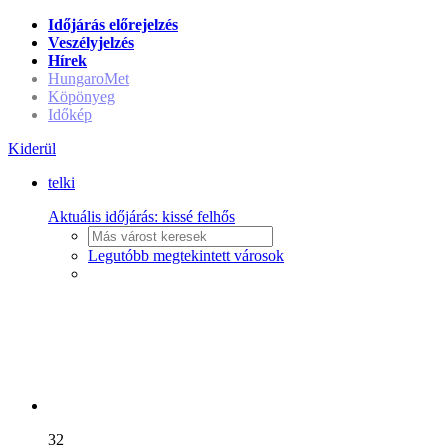
Időjárás előrejelzés
Veszélyjelzés
Hírek
HungaroMet
Köpönyeg
Időkép
Kiderül
telki
Aktuális időjárás:
kissé felhős
Legutóbb megtekintett városok
32