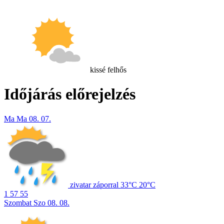
kissé felhős
Időjárás előrejelzés
Ma
Ma
08. 07.
zivatar záporral
33°C
20°C
1
57
55
Szombat
Szo
08. 08.