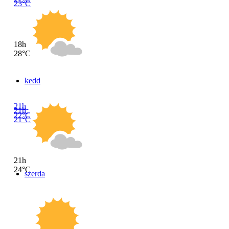
23°C
18h
28°C
kedd
21h
21h
22°C
21°C
21h
24°C
szerda