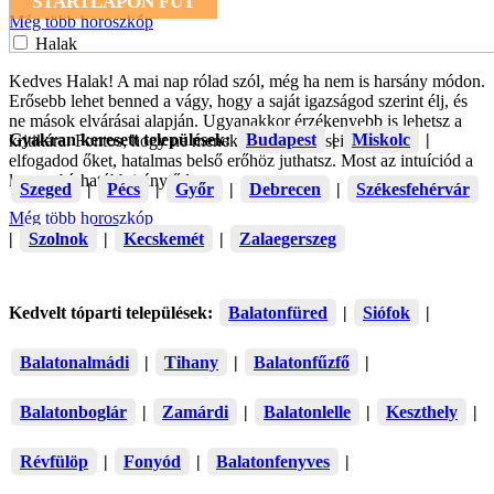
STARTLAPON FUT
Még több horoszkóp
Halak
Kedves Halak! A mai nap rólad szól, még ha nem is harsány módon.
Erősebb lehet benned a vágy, hogy a saját igazságod szerint élj, és
ne mások elvárásai alapján. Ugyanakkor érzékenyebb is lehetsz a
Gyakran keresett települések:
Budapest
|
Miskolc
|
kritikára. Fontos, hogy ne menekülj el az érzéseid elől. Ha
elfogadod őket, hatalmas belső erőhöz juthatsz. Most az intuíciód a
legmegbízhatóbb iránytűd.
Szeged
|
Pécs
|
Győr
|
Debrecen
|
Székesfehérvár
Még több horoszkóp
|
Szolnok
|
Kecskemét
|
Zalaegerszeg
Kedvelt tóparti települések:
Balatonfüred
|
Siófok
|
Balatonalmádi
|
Tihany
|
Balatonfűzfő
|
Balatonboglár
|
Zamárdi
|
Balatonlelle
|
Keszthely
|
Révfülöp
|
Fonyód
|
Balatonfenyves
|