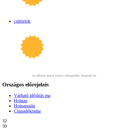
csütörtök
Az időjárási adatok forrása a HungaroMet Nonprofit Zrt.
Országos előrejelzés
Várható időjárás
ma
Holnap
Holnapután
Csapadék
radar
32
30