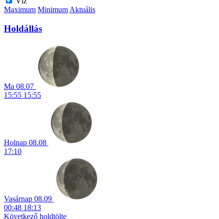
Víz
Maximum
Minimum
Aktuális
Holdállás
Ma
08.07
15:55
15:55
Holnap
08.08
17:10
Vasárnap
08.09
00:48
18:13
Következő holdtölte