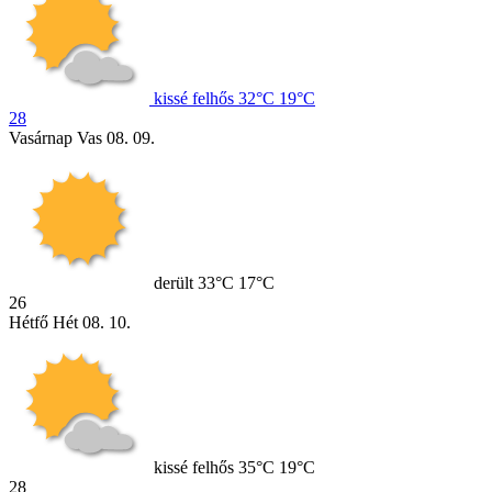
kissé felhős
32°C
19°C
28
Vasárnap
Vas
08. 09.
derült
33°C
17°C
26
Hétfő
Hét
08. 10.
kissé felhős
35°C
19°C
28