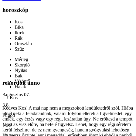
horoszkóp
Kos
Bika
Ikrek
Rák
Oroszlán
Szűz
Mérleg
Skorpió
Nyilas
Bak
Vízöntő
rekordok anno
Halak
Augusztus 07.
Kos
3,8
Kedves Kos! A mai nap nem a megszokott lendületedről szól. Hiába
ülnél neki a feladataidnak, valami folyton eltereli a figyelmedet: egy
Fügöd
emlék, egy érzés vagy egy régi, lezáratlan ügy. Ne erőltesd a tempót.
Most az visz előre, ha befelé figyelsz. Lehet, hogy egy régi sérelem
1987
kerül felszínre, de ez nem gyengeség, hanem gyógyulási lehetőség.
Ha mersz őszinte lenni magaddal, erősebben jössz ki ebből a napból.
39,8