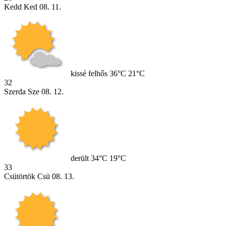
Kedd
Ked
08. 11.
kissé felhős
36°C
21°C
32
Szerda
Sze
08. 12.
derült
34°C
19°C
33
Csütörtök
Csü
08. 13.