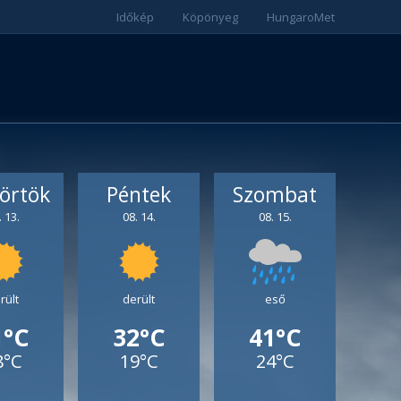
Időkép
Köpönyeg
HungaroMet
örtök
Péntek
Szombat
. 13.
08. 14.
08. 15.
rült
derült
eső
1°C
32°C
41°C
8°C
19°C
24°C