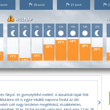
1
35
31
3
HOLNAP
H
h
0h
3h
6h
9h
12h
15h
18h
21h
34°C
33°C
29°C
28°C
25°C
C
18°C
17°C
13°C
és fátyol- és gomolyfelhő mellett. A dunántúli tájak fölé
lutánra ott is egyre inkább naposra fordul az idő.
leti szél nagy területen megélénkül, északkeleten,
rséklet 28 és 34 fok között valószínű. Késő este 17 és 28