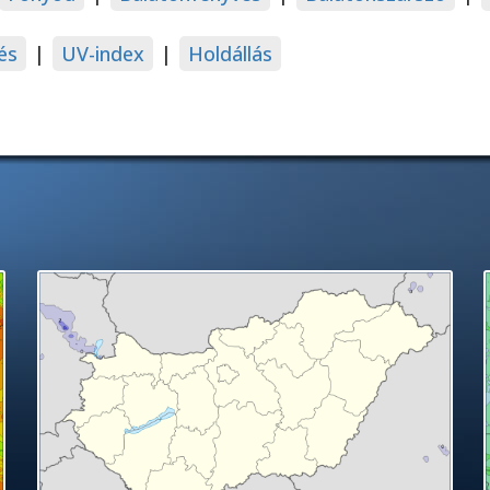
és
|
UV-index
|
Holdállás