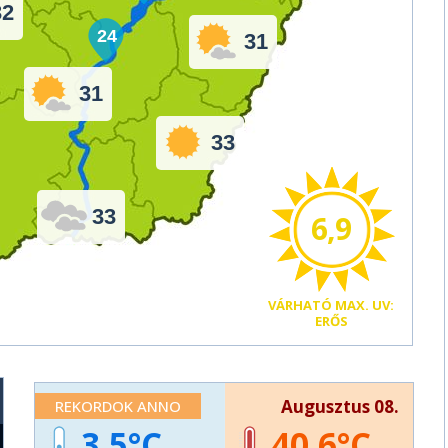
32
24
31
31
33
33
6,9
VÁRHATÓ
MAX. UV:
ERŐS
Augusztus 08.
REKORDOK ANNO
3,5
40,6