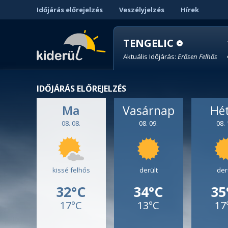
Időjárás előrejelzés
Veszélyjelzés
Hírek
TENGELIC
Aktuális Időjárás:
Erősen Felhős
IDŐJÁRÁS ELŐREJELZÉS
Ma
Vasárnap
Hé
08. 08.
08. 09.
08. 
kissé felhős
derült
der
32°C
34°C
35
17°C
13°C
17