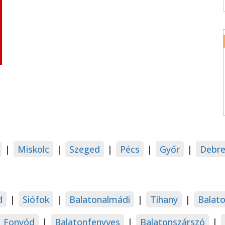
|
Miskolc
|
Szeged
|
Pécs
|
Győr
|
Debre
d
|
Siófok
|
Balatonalmádi
|
Tihany
|
Balat
Fonyód
|
Balatonfenyves
|
Balatonszárszó
|