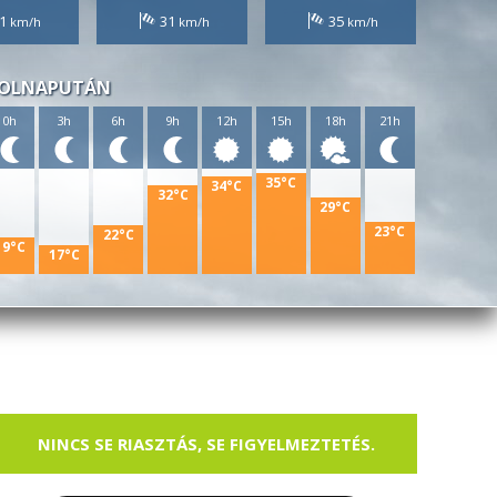
1
31
35
OLNAPUTÁN
0h
3h
6h
9h
12h
15h
18h
21h
35°C
34°C
32°C
29°C
23°C
22°C
19°C
17°C
NINCS SE RIASZTÁS, SE FIGYELMEZTETÉS.