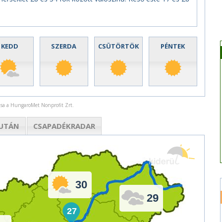
KEDD
SZERDA
CSÜTÖRTÖK
PÉNTEK
rása a HungaroMet Nonprofit Zrt.
UTÁN
CSAPADÉK
RADAR
30
29
27