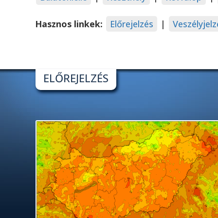
Hasznos linkek:
Előrejelzés
|
Veszélyjelz
ELŐREJELZÉS