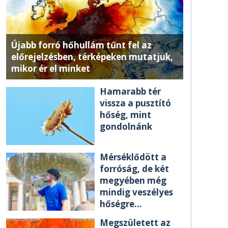
Újabb forró hőhullám tűnt fel az
előrejelzésben, térképeken mutatjuk,
mikor ér el minket
Hamarabb tér
vissza a pusztító
hőség, mint
gondolnánk
Mérséklődött a
forróság, de két
megyében még
mindig veszélyes
hőségre
figyelmeztetnek
Megszületett az