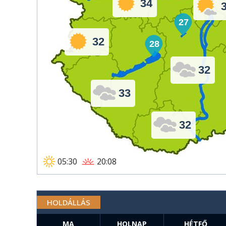
34
27
32
28
32
33
32
05:30
20:08
HOLDÁLLÁS
MA
HOLNAP
HÉTFŐ