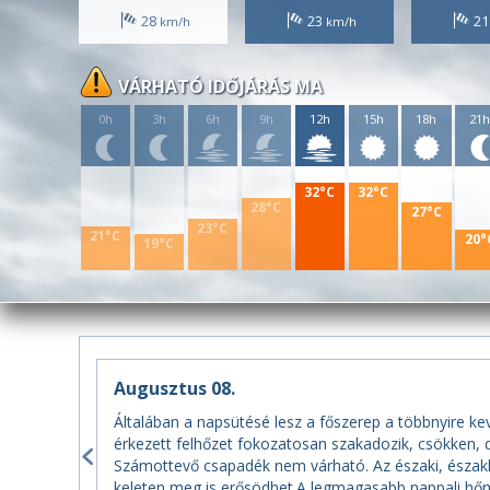
28
23
2
VÁRHATÓ IDŐJÁRÁS MA
0h
3h
6h
9h
12h
15h
18h
21
32°C
32°C
28°C
27°C
23°C
21°C
20°
19°C
Augusztus 08.
Általában a napsütésé lesz a főszerep a többnyire kev
érkezett felhőzet fokozatosan szakadozik, csökken, dé
Számottevő csapadék nem várható. Az északi, északke
keleten meg is erősödhet.A legmagasabb nappali hőmé