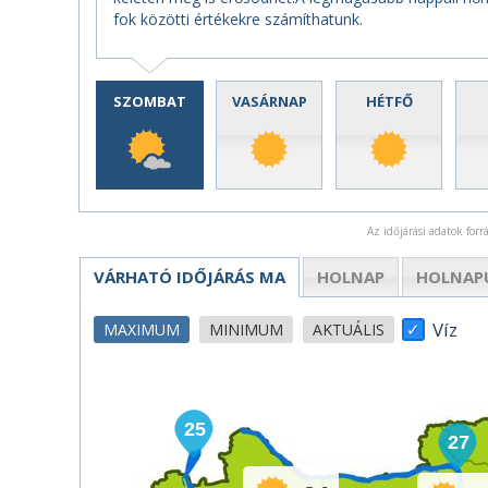
fok közötti értékekre számíthatunk.
SZOMBAT
VASÁRNAP
HÉTFŐ
Az időjárási adatok for
VÁRHATÓ IDŐJÁRÁS
MA
HOLNAP
HOLNAP
Víz
MAXIMUM
MINIMUM
AKTUÁLIS
25
27