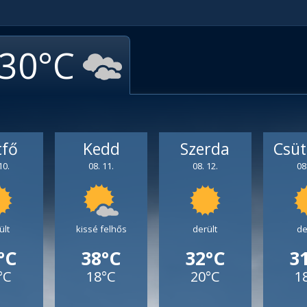
30
tfő
Kedd
Szerda
Csüt
10.
08. 11.
08. 12.
08
ült
kissé felhős
derült
de
°C
38°C
32°C
3
°C
18°C
20°C
1