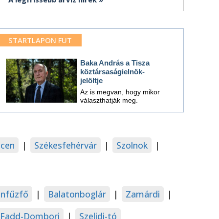
STARTLAPON FUT
Baka András a Tisza
köztársaságielnök-
jelöltje
Az is megvan, hogy mikor
választhatják meg.
cen
|
Székesfehérvár
|
Szolnok
|
onfűzfő
|
Balatonboglár
|
Zamárdi
|
Fadd-Dombori
|
Szelidi-tó