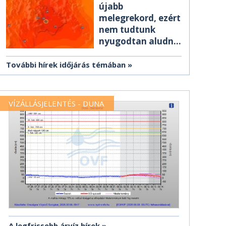
újabb
melegrekord, ezért
nem tudtunk
nyugodtan aludni
éjszaka
További hírek időjárás témában
VÍZÁLLÁSJELENTÉS - DUNA
A legfrissebb árvíz hírek