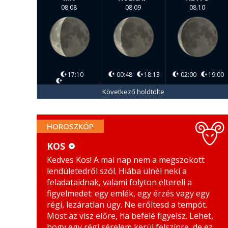
08.08
08.09
08.10
17:10
00:48
18:13
02:00
19:00
Következő holdtölte
HOROSZKÓP
KOS
Kedves Kos! A mai nap nem a megszokott
KOS
MÉRLEG
lendületedről szól. Hiába ülnél neki a
BIKA
SKORPIÓ
feladataidnak, valami folyton eltereli a
figyelmedet: egy emlék, egy érzés vagy egy
IKREK
NYILAS
régi, lezáratlan ügy. Ne erőltesd a tempót.
Most az visz előre, ha befelé figyelsz. Lehet,
RÁK
BAK
hogy egy régi sérelem kerül felszínre, de ez