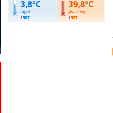
3,8
39,8
Fügöd
Jászberény
1987
1927