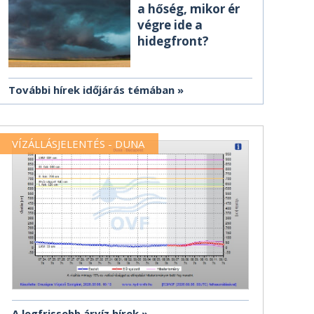
a hőség, mikor ér
végre ide a
hidegfront?
További hírek időjárás témában
VÍZÁLLÁSJELENTÉS - DUNA
A legfrissebb árvíz hírek