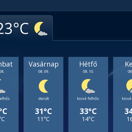
23
mbat
Vasárnap
Hétfő
K
08.
08. 09.
08. 10.
08
felhős
derült
kissé felhős
kissé
°C
31°C
33°C
3
°C
11°C
14°C
1