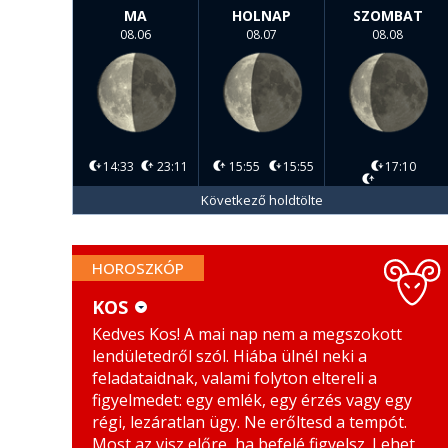
MA
HOLNAP
SZOMBAT
08.06
08.07
08.08
14:33
23:11
15:55
15:55
17:10
Következő holdtölte
HOROSZKÓP
KOS
Kedves Kos! A mai nap nem a megszokott
KOS
MÉRLEG
lendületedről szól. Hiába ülnél neki a
BIKA
SKORPIÓ
feladataidnak, valami folyton eltereli a
figyelmedet: egy emlék, egy érzés vagy egy
IKREK
NYILAS
régi, lezáratlan ügy. Ne erőltesd a tempót.
Most az visz előre, ha befelé figyelsz. Lehet,