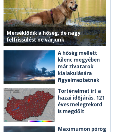
Mérséklődik a hőség, de nagy
felfrissülést ne várjunk
A hőség mellett
kilenc megyében
már zivatarok
kialakulására
figyelmeztetnek
Történelmet írt a
hazai időjárás, 121
éves melegrekord
is megdőlt
Maximumon pörög