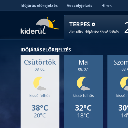
Időjárás előrejelzés
Veszélyjelzés
Hírek
TERPES
Aktuális Időjárás:
Kissé Felhős
IDŐJÁRÁS ELŐREJELZÉS
Csütörtök
Ma
Szo
08. 06.
08. 07.
08. 
kissé felhős
kissé felhős
kissé 
38°C
32°C
30
20°C
18°C
14