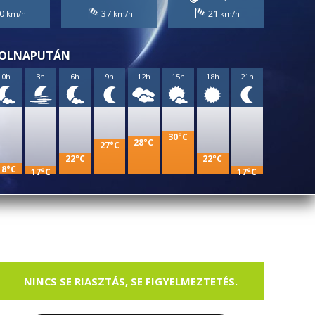
0
37
21
OLNAPUTÁN
0h
3h
6h
9h
12h
15h
18h
21h
30°C
28°C
27°C
22°C
22°C
18°C
17°C
17°C
NINCS SE RIASZTÁS, SE FIGYELMEZTETÉS.