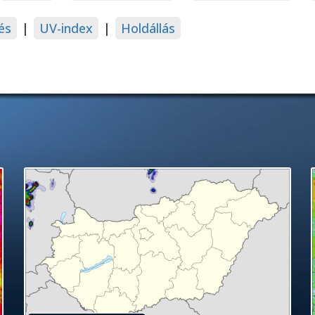
és
|
UV-index
|
Holdállás