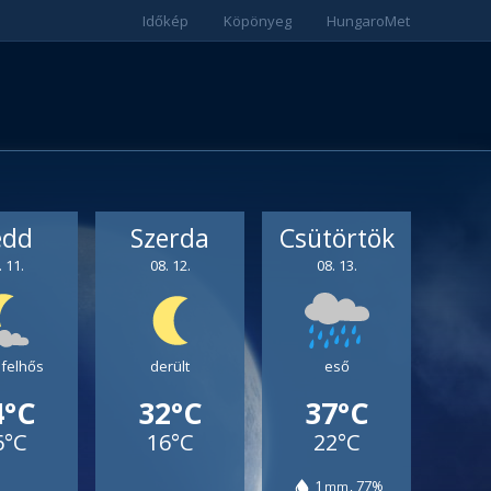
Időkép
Köpönyeg
HungaroMet
edd
Szerda
Csütörtök
. 11.
08. 12.
08. 13.
 felhős
derült
eső
4°C
32°C
37°C
6°C
16°C
22°C
1
77