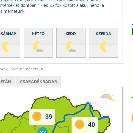
őmérséklet döntően 17 és 25 fok között alakul, néhol a
is mérhetünk.
ASÁRNAP
HÉTFŐ
KEDD
SZERDA
rása a HungaroMet Nonprofit Zrt.
UTÁN
CSAPADÉK
RADAR
39
40
27