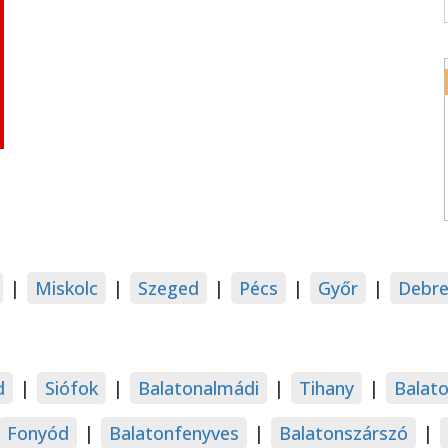
|
Miskolc
|
Szeged
|
Pécs
|
Győr
|
Debre
d
|
Siófok
|
Balatonalmádi
|
Tihany
|
Balat
Fonyód
|
Balatonfenyves
|
Balatonszárszó
|