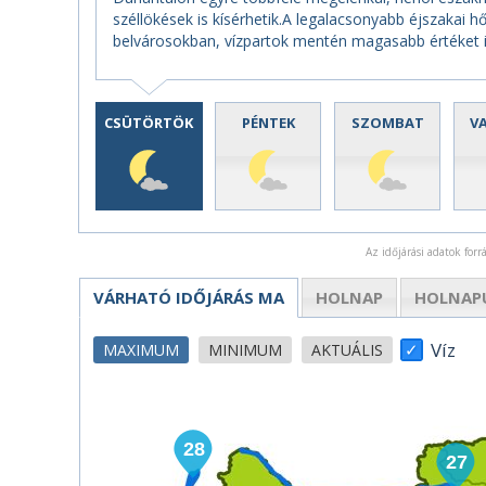
széllökések is kísérhetik.A legalacsonyabb éjszakai h
belvárosokban, vízpartok mentén magasabb értéket 
CSÜTÖRTÖK
PÉNTEK
SZOMBAT
V
Az időjárási adatok for
VÁRHATÓ IDŐJÁRÁS
MA
HOLNAP
HOLNAP
Víz
MAXIMUM
MINIMUM
AKTUÁLIS
28
27