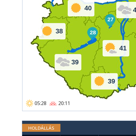
40
27
38
28
41
39
39
05:28
20:11
HOLDÁLLÁS