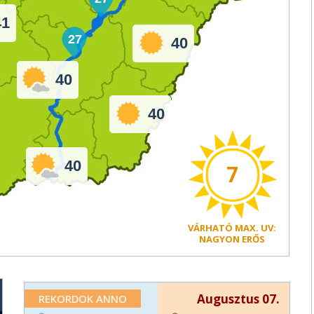
41
27
40
40
40
40
7
VÁRHATÓ
MAX. UV:
NAGYON ERŐS
Augusztus 07.
REKORDOK ANNO