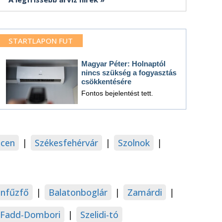
STARTLAPON FUT
Magyar Péter: Holnaptól
nincs szükség a fogyasztás
csökkentésére
Fontos bejelentést tett.
cen
|
Székesfehérvár
|
Szolnok
|
onfűzfő
|
Balatonboglár
|
Zamárdi
|
Fadd-Dombori
|
Szelidi-tó