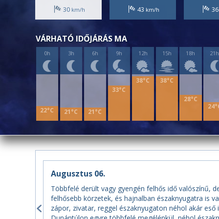
30
43
3
VÁRHATÓ IDŐJÁRÁS MA
0h
3h
6h
9h
12h
15h
18h
21
38°C
38°C
33°C
28°C
24°
22°C
21°C
21°C
Augusztus 06.
Többfelé derült vagy gyengén felhős idő valószínű, d
felhősebb körzetek, és hajnalban északnyugatra is v
zápor, zivatar, reggel északnyugaton néhol akár eső i
Dunántúlon egyre többfelé megélénkül, néhol északny