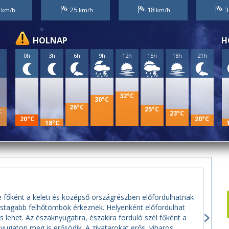
6
25
18
3
HOLNAP
H
h
0h
3h
6h
9h
12h
15h
18h
21h
32°C
30°C
26°C
25°C
C
23°C
20°C
20°C
18°C
e főként a keleti és középső országrészben előfordulhatnak
astagabb felhőtömbök érkeznek. Helyenként előfordulhat
s lehet. Az északnyugatira, északira forduló szél főként a
ugaton meg is erősödik. A zivatarokat erős, viharos