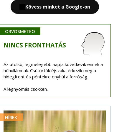
Kövess minket a Google-on
ORVOSMETEO
NINCS
FRONTHATÁS
Az utolsó, legmelegebb napja következik ennek a
hőhullámnak. Csütörtök éjszaka érkezik meg a
hidegfront és péntekre enyhül a forróság.
A légnyomás csökken.
HÍREK