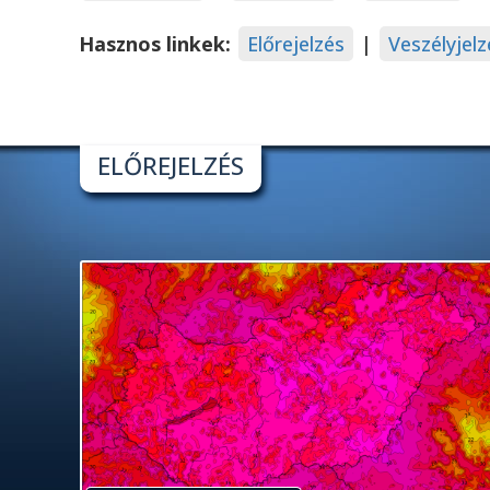
Hasznos linkek:
Előrejelzés
|
Veszélyjelz
ELŐREJELZÉS