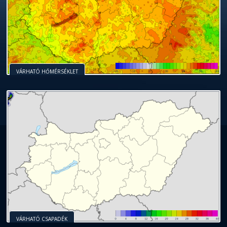
VÁRHATÓ HŐMÉRSÉKLET
VÁRHATÓ CSAPADÉK