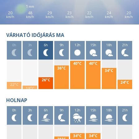
1
20
48
29
23
22
24
20
VÁRHATÓ IDŐJÁRÁS MA
0h
3h
6h
9h
12h
15h
18h
21h
40°C
40°C
36°C
34°C
26°C
24°C
22°C
19°C
HOLNAP
0h
3h
6h
9h
12h
15h
18h
21h
34°C
34°C