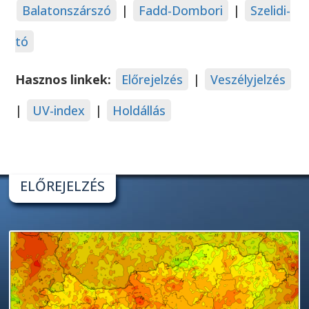
Balatonszárszó
|
Fadd-Dombori
|
Szelidi-
tó
Hasznos linkek:
Előrejelzés
|
Veszélyjelzés
|
UV-index
|
Holdállás
ELŐREJELZÉS