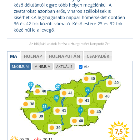
késő délutántól egyre több helyen megélénkül. A
zivatarokat azonban erős, viharos széllökések is
kísérhetik.A legmagasabb nappali hőmérséklet döntően
36 és 42 fok között várható. Késő estére 25 és 32 fok
közé hűl le a levegő.
Az időjárási adatok forrása a HungaroMet Nonprofit Zrt.
MA
HOLNAP
HOLNAPUTÁN
CSAPADÉK
Víz
MAXIMUM
MINIMUM
AKTUÁLIS
40
40
27
27
27
40
41
40
26
41
38
28
27
41
40
39
40
39
7,5
05:28
20:11