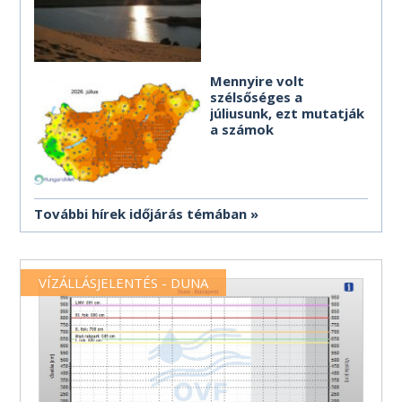
Mennyire volt
szélsőséges a
júliusunk, ezt mutatják
a számok
További hírek időjárás témában
VÍZÁLLÁSJELENTÉS - DUNA