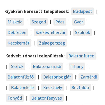
Gyakran keresett települések:
Budapest
|
Miskolc
|
Szeged
|
Pécs
|
Győr
|
Debrecen
|
Székesfehérvár
|
Szolnok
|
Kecskemét
|
Zalaegerszeg
Kedvelt tóparti települések:
Balatonfüred
|
Siófok
|
Balatonalmádi
|
Tihany
|
Balatonfűzfő
|
Balatonboglár
|
Zamárdi
|
Balatonlelle
|
Keszthely
|
Révfülöp
|
Fonyód
|
Balatonfenyves
|