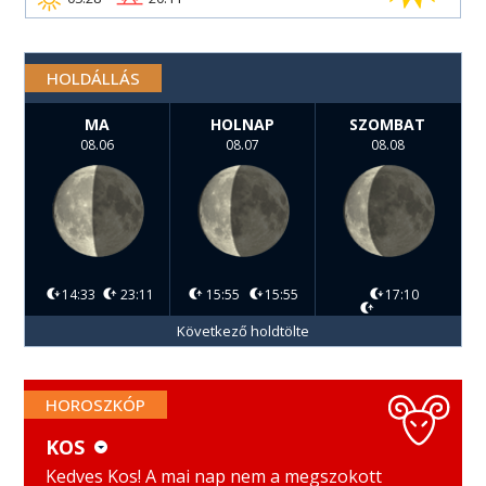
HOLDÁLLÁS
MA
HOLNAP
SZOMBAT
08.06
08.07
08.08
14:33
23:11
15:55
15:55
17:10
Következő holdtölte
HOROSZKÓP
KOS
KOS
MÉRLEG
Kedves Kos! A mai nap nem a megszokott