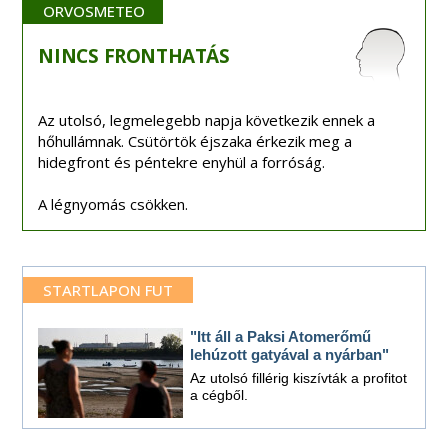
ORVOSMETEO
NINCS
FRONTHATÁS
Az utolsó, legmelegebb napja következik ennek a
hőhullámnak. Csütörtök éjszaka érkezik meg a
hidegfront és péntekre enyhül a forróság.
A légnyomás csökken.
STARTLAPON FUT
"Itt áll a Paksi Atomerőmű
lehúzott gatyával a nyárban"
Az utolsó fillérig kiszívták a profitot
a cégből.