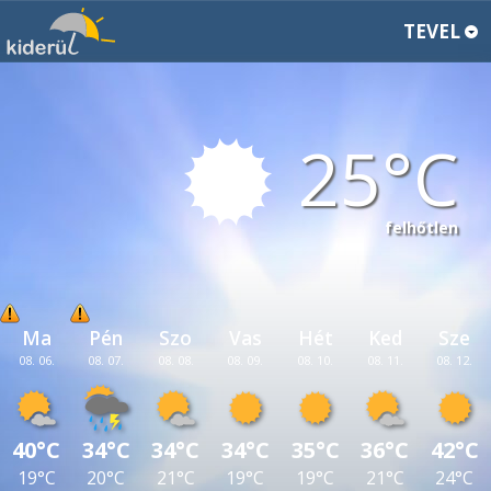
TEVEL
25
felhőtlen
Ma
Pén
Szo
Vas
Hét
Ked
Sze
08. 06.
08. 07.
08. 08.
08. 09.
08. 10.
08. 11.
08. 12.
40°C
34°C
34°C
34°C
35°C
36°C
42°C
19°C
20°C
21°C
19°C
19°C
21°C
24°C