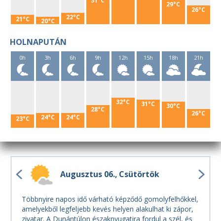
31°C
29°C
26°C
22°C
21°C
20°C
HOLNAPUTÁN
0h
3h
6h
9h
12h
15h
18h
21h
32°C
31°C
30°C
28°C
26°C
24°C
24°C
23°C
Augusztus 06.
Csütörtök
Többnyire napos idő várható képződő gomolyfelhőkkel,
amelyekből legfeljebb kevés helyen alakulhat ki zápor,
zivatar. A Dunántúlon északnyugatira fordul a szél, és