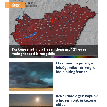
MÉG TÖBB HOROSZKÓP
MÉG TÖBB HOROSZKÓP
MÉG TÖBB HOROSZKÓP
MÉG TÖBB HOROSZKÓP
MÉG TÖBB HOROSZKÓP
merre érdemes haladnod.
HÍREK
MÉG TÖBB HOROSZKÓP
MÉG TÖBB HOROSZKÓP
MÉG TÖBB HOROSZKÓP
MÉG TÖBB HOROSZKÓP
MÉG TÖBB HOROSZKÓP
MÉG TÖBB HOROSZKÓP
Történelmet írt a hazai időjárás, 121 éves
melegrekord is megdőlt
Maximumon pörög a
hőség, mikor ér végre
ide a hidegfront?
Rekordmeleget kapunk
a hidegfront érkezése
előtt