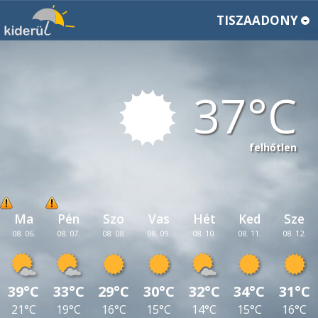
TISZAADONY
37
felhőtlen
Ma
Pén
Szo
Vas
Hét
Ked
Sze
08. 06.
08. 07.
08. 08.
08. 09.
08. 10.
08. 11.
08. 12.
39°C
33°C
29°C
30°C
32°C
34°C
31°C
21°C
19°C
16°C
15°C
14°C
15°C
16°C