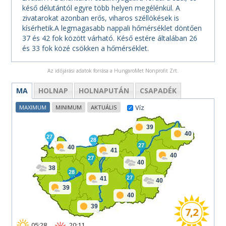
késő délutántól egyre több helyen megélénkül. A
zivatarokat azonban erős, viharos széllökések is
kísérhetik.A legmagasabb nappali hőmérséklet döntően
37 és 42 fok között várható. Késő estére általában 26
és 33 fok közé csökken a hőmérséklet.
Az időjárási adatok forrása a HungaroMet Nonprofit Zrt.
MA
HOLNAP
HOLNAPUTÁN
CSAPADÉK
Víz
MAXIMUM
MINIMUM
AKTUÁLIS
39
40
27
28
27
40
41
40
27
40
38
28
27
41
40
39
40
39
7,2
05:28
20:11