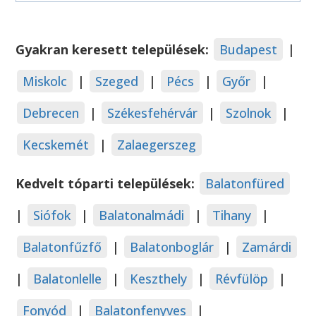
Gyakran keresett települések:
Budapest
|
Miskolc
|
Szeged
|
Pécs
|
Győr
|
Debrecen
|
Székesfehérvár
|
Szolnok
|
Kecskemét
|
Zalaegerszeg
Kedvelt tóparti települések:
Balatonfüred
|
Siófok
|
Balatonalmádi
|
Tihany
|
Balatonfűzfő
|
Balatonboglár
|
Zamárdi
|
Balatonlelle
|
Keszthely
|
Révfülöp
|
Fonyód
|
Balatonfenyves
|