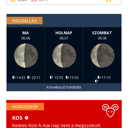
HOLDÁLLÁS
MA
HOLNAP
SZOMBAT
08.06
08.07
08.08
14:33
23:11
15:55
15:55
17:10
Következő holdtölte
HOROSZKÓP
KOS
KOS
MÉRLEG
Kedves Kos! A mai nap nem a megszokott