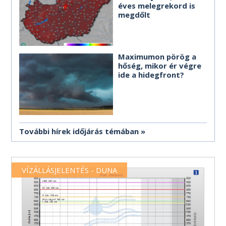
éves melegrekord is
megdőlt
Maximumon pörög a
hőség, mikor ér végre
ide a hidegfront?
További hírek időjárás témában
VÍZÁLLÁSJELENTÉS - DUNA