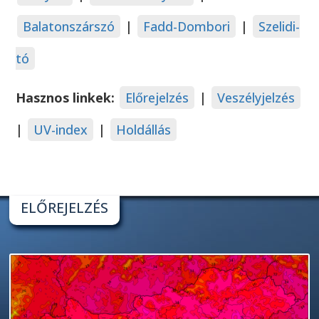
Balatonszárszó
|
Fadd-Dombori
|
Szelidi-
tó
Hasznos linkek:
Előrejelzés
|
Veszélyjelzés
|
UV-index
|
Holdállás
ELŐREJELZÉS