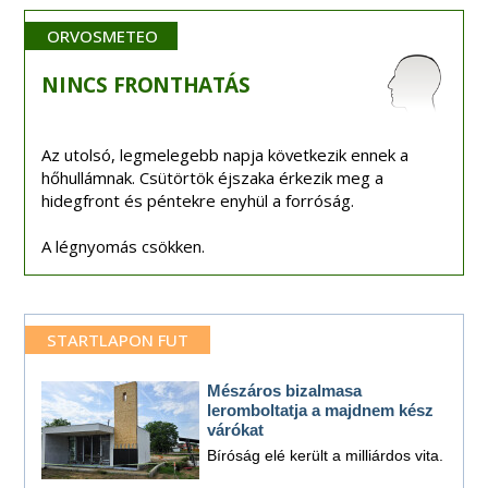
ORVOSMETEO
NINCS
FRONTHATÁS
Az utolsó, legmelegebb napja következik ennek a
hőhullámnak. Csütörtök éjszaka érkezik meg a
hidegfront és péntekre enyhül a forróság.
A légnyomás csökken.
STARTLAPON FUT
Mészáros bizalmasa
leromboltatja a majdnem kész
várókat
Bíróság elé került a milliárdos vita.