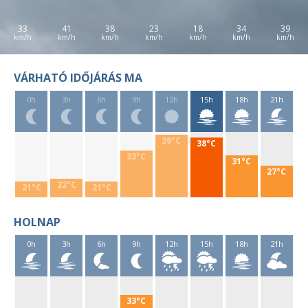
33
41
38
23
18
34
39
VÁRHATÓ IDŐJÁRÁS MA
0h
3h
6h
9h
12h
15h
18h
21h
39°C
38°C
33°C
31°C
27°C
22°C
21°C
21°C
HOLNAP
0h
3h
6h
9h
12h
15h
18h
21h
33°C