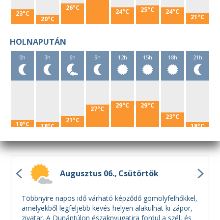
26°C
25°C
24°C
24°C
23°C
21°C
20°C
HOLNAPUTÁN
0h
3h
6h
9h
12h
15h
18h
21h
29°C
29°C
27°C
23°C
21°C
19°C
18°C
18°C
Augusztus 06.
Csütörtök
Többnyire napos idő várható képződő gomolyfelhőkkel,
amelyekből legfeljebb kevés helyen alakulhat ki zápor,
zivatar. A Dunántúlon északnyugatira fordul a szél, és