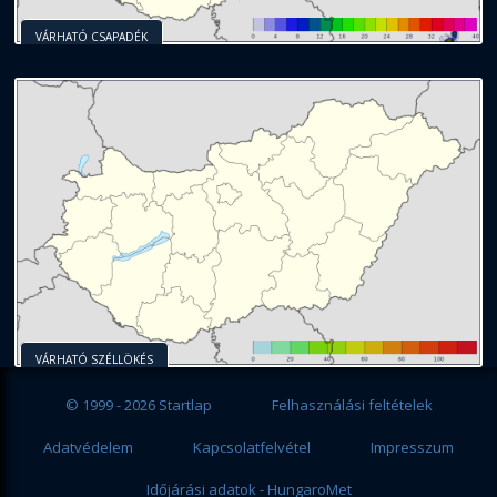
VÁRHATÓ CSAPADÉK
VÁRHATÓ SZÉLLÖKÉS
© 1999 - 2026 Startlap
Felhasználási feltételek
Adatvédelem
Kapcsolatfelvétel
Impresszum
Időjárási adatok - HungaroMet