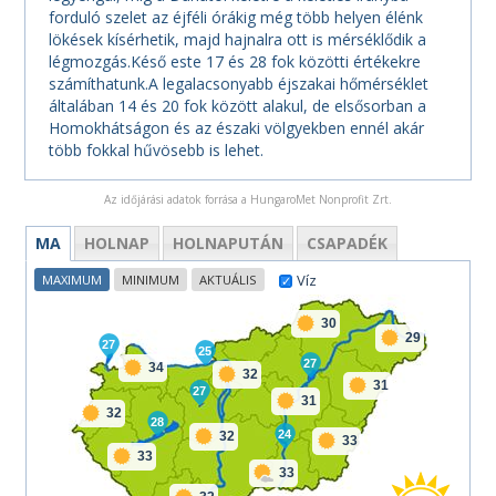
forduló szelet az éjféli órákig még több helyen élénk
lökések kísérhetik, majd hajnalra ott is mérséklődik a
légmozgás.Késő este 17 és 28 fok közötti értékekre
számíthatunk.A legalacsonyabb éjszakai hőmérséklet
általában 14 és 20 fok között alakul, de elsősorban a
Homokhátságon és az északi völgyekben ennél akár
több fokkal hűvösebb is lehet.
Az időjárási adatok forrása a HungaroMet Nonprofit Zrt.
MA
HOLNAP
HOLNAPUTÁN
CSAPADÉK
Víz
MAXIMUM
MINIMUM
AKTUÁLIS
30
29
27
25
27
34
32
31
27
31
32
28
24
32
33
33
33