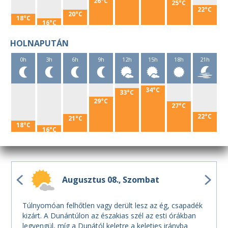
26°C
25°C
22°C
20°C
18°C
16°C
HOLNAPUTÁN
0h
3h
6h
9h
12h
15h
18h
21h
34°C
33°C
29°C
27°C
22°C
21°C
18°C
16°C
Augusztus 08.
Szombat
Túlnyomóan felhőtlen vagy derült lesz az ég, csapadék
kizárt. A Dunántúlon az északias szél az esti órákban
legyengül, míg a Dunától keletre a keleties irányba