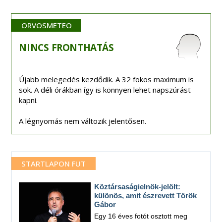
ORVOSMETEO
NINCS
FRONTHATÁS
Újabb melegedés kezdődik. A 32 fokos maximum is
sok. A déli órákban így is könnyen lehet napszúrást
kapni.
A légnyomás nem változik jelentősen.
STARTLAPON FUT
Köztársaságielnök-jelölt:
különös, amit észrevett Török
Gábor
Egy 16 éves fotót osztott meg