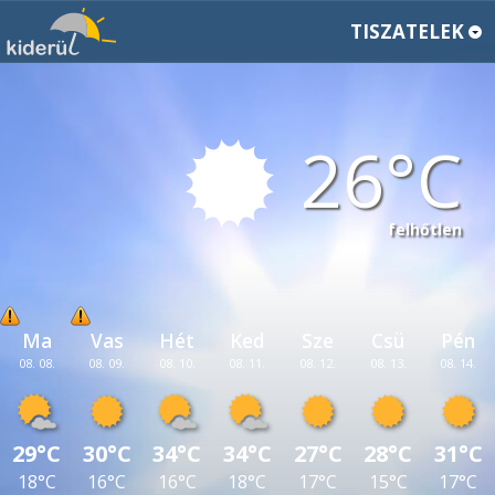
TISZATELEK
26
felhőtlen
Ma
Vas
Hét
Ked
Sze
Csü
Pén
08. 08.
08. 09.
08. 10.
08. 11.
08. 12.
08. 13.
08. 14.
29°C
30°C
34°C
34°C
27°C
28°C
31°C
18°C
16°C
16°C
18°C
17°C
15°C
17°C