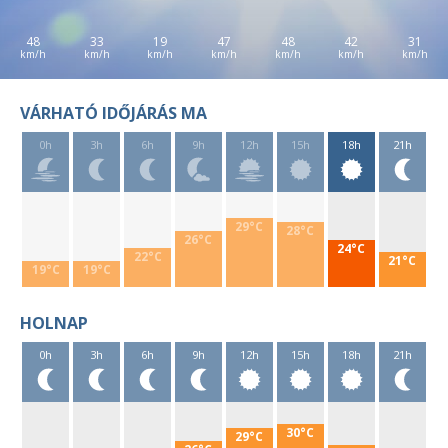
48
33
19
47
48
42
31
VÁRHATÓ IDŐJÁRÁS MA
0h
3h
6h
9h
12h
15h
18h
21h
29°C
28°C
26°C
24°C
22°C
21°C
19°C
19°C
HOLNAP
0h
3h
6h
9h
12h
15h
18h
21h
30°C
29°C