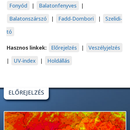
Fonyód
|
Balatonfenyves
|
Balatonszárszó
|
Fadd-Dombori
|
Szelidi-
tó
Hasznos linkek:
Előrejelzés
|
Veszélyjelzés
|
UV-index
|
Holdállás
ELŐREJELZÉS