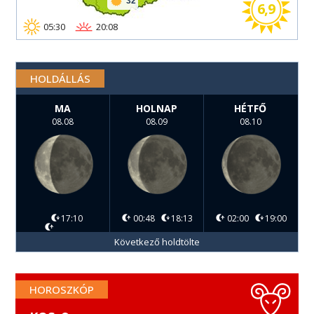
32
6,9
05:30
20:08
HOLDÁLLÁS
MA
HOLNAP
HÉTFŐ
08.08
08.09
08.10
17:10
00:48
18:13
02:00
19:00
Következő holdtölte
HOROSZKÓP