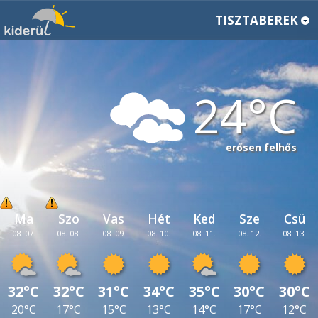
TISZTABEREK
24
erősen felhős
Ma
Szo
Vas
Hét
Ked
Sze
Csü
08. 07.
08. 08.
08. 09.
08. 10.
08. 11.
08. 12.
08. 13.
32°C
32°C
31°C
34°C
35°C
30°C
30°C
20°C
17°C
15°C
13°C
14°C
17°C
12°C