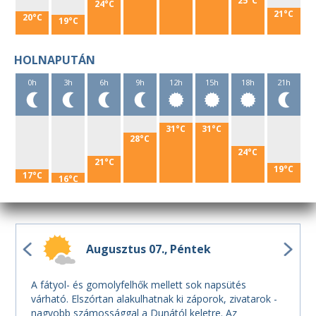
25°C
24°C
21°C
20°C
19°C
HOLNAPUTÁN
0h
3h
6h
9h
12h
15h
18h
21h
31°C
31°C
28°C
24°C
21°C
19°C
17°C
16°C
Augusztus 07.
Péntek
A fátyol- és gomolyfelhők mellett sok napsütés
várható. Elszórtan alakulhatnak ki záporok, zivatarok -
nagyobb számossággal a Dunától keletre. Az