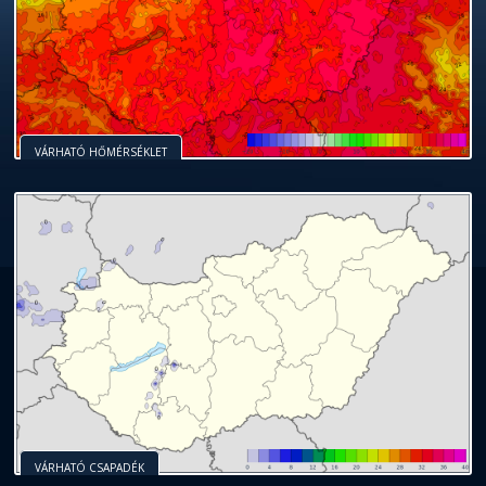
VÁRHATÓ HŐMÉRSÉKLET
VÁRHATÓ CSAPADÉK