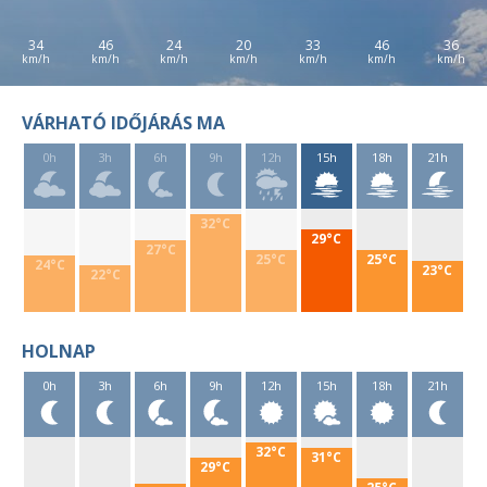
34
46
24
20
33
46
36
VÁRHATÓ IDŐJÁRÁS MA
0h
3h
6h
9h
12h
15h
18h
21h
32°C
29°C
27°C
25°C
25°C
24°C
23°C
22°C
HOLNAP
0h
3h
6h
9h
12h
15h
18h
21h
32°C
31°C
29°C