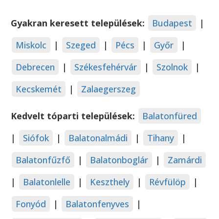
Gyakran keresett települések:
Budapest
|
Miskolc
|
Szeged
|
Pécs
|
Győr
|
Debrecen
|
Székesfehérvár
|
Szolnok
|
Kecskemét
|
Zalaegerszeg
Kedvelt tóparti települések:
Balatonfüred
|
Siófok
|
Balatonalmádi
|
Tihany
|
Balatonfűzfő
|
Balatonboglár
|
Zamárdi
|
Balatonlelle
|
Keszthely
|
Révfülöp
|
Fonyód
|
Balatonfenyves
|