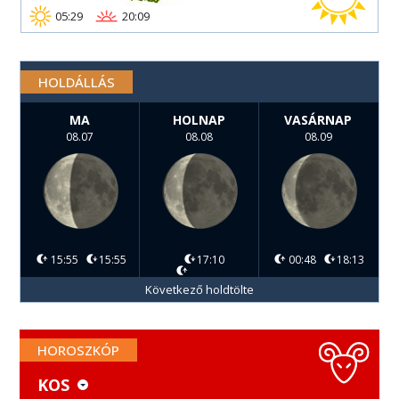
05:29
20:09
HOLDÁLLÁS
MA
HOLNAP
VASÁRNAP
08.07
08.08
08.09
15:55
15:55
17:10
00:48
18:13
Következő holdtölte
HOROSZKÓP
KOS
KOS
MÉRLEG