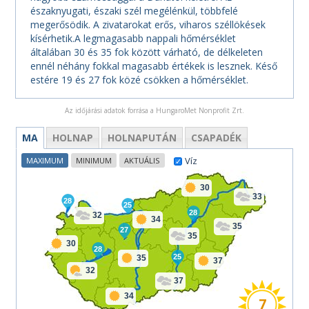
északnyugati, északi szél megélénkül, többfelé
megerősödik. A zivatarokat erős, viharos széllökések
kísérhetik.A legmagasabb nappali hőmérséklet
általában 30 és 35 fok között várható, de délkeleten
ennél néhány fokkal magasabb értékek is lesznek. Késő
estére 19 és 27 fok közé csökken a hőmérséklet.
Az időjárási adatok forrása a HungaroMet Nonprofit Zrt.
MA
HOLNAP
HOLNAPUTÁN
CSAPADÉK
Víz
MAXIMUM
MINIMUM
AKTUÁLIS
30
33
28
25
28
32
34
35
27
35
30
28
25
35
37
32
37
34
7