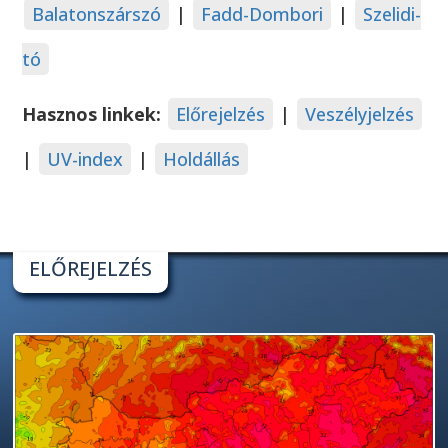
Balatonszárszó
|
Fadd-Dombori
|
Szelidi-
tó
Hasznos linkek:
Előrejelzés
|
Veszélyjelzés
|
UV-index
|
Holdállás
ELŐREJELZÉS