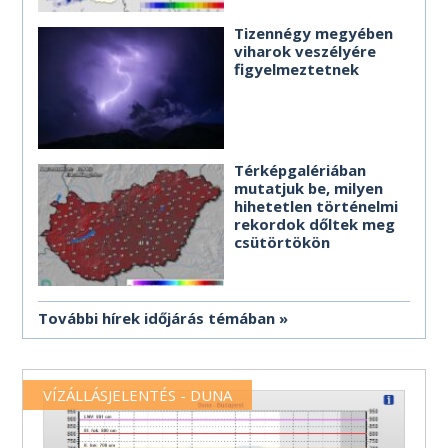
Tizennégy megyében
viharok veszélyére
figyelmeztetnek
Térképgalériában
mutatjuk be, milyen
hihetetlen történelmi
rekordok dőltek meg
csütörtökön
További hírek időjárás témában
VÍZÁLLÁSJELENTÉS - DUNA