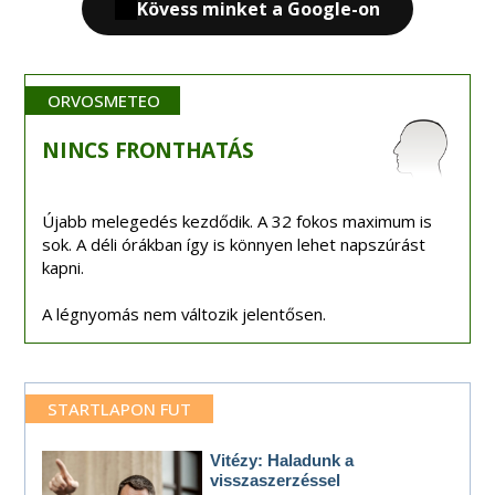
Kövess minket a Google-on
ORVOSMETEO
NINCS
FRONTHATÁS
Újabb melegedés kezdődik. A 32 fokos maximum is
sok. A déli órákban így is könnyen lehet napszúrást
kapni.
A légnyomás nem változik jelentősen.
STARTLAPON FUT
Vitézy: Haladunk a
visszaszerzéssel