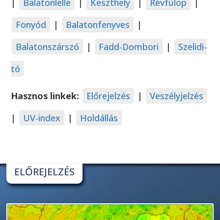
|
Balatonlelle
|
Keszthely
|
Révfülöp
|
Fonyód
|
Balatonfenyves
|
Balatonszárszó
|
Fadd-Dombori
|
Szelidi-
tó
Hasznos linkek:
Előrejelzés
|
Veszélyjelzés
|
UV-index
|
Holdállás
ELŐREJELZÉS