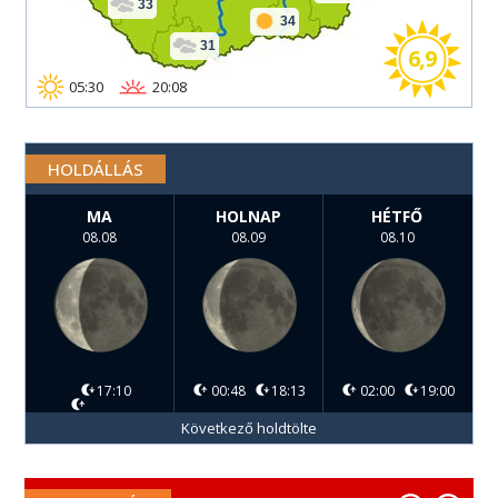
33
34
31
6,9
05:30
20:08
HOLDÁLLÁS
MA
HOLNAP
HÉTFŐ
08.08
08.09
08.10
17:10
00:48
18:13
02:00
19:00
Következő holdtölte