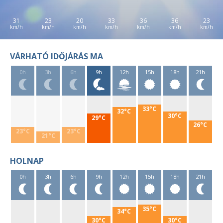
31
23
20
33
36
36
23
VÁRHATÓ IDŐJÁRÁS MA
0h
3h
6h
9h
12h
15h
18h
21h
33°C
32°C
30°C
29°C
26°C
23°C
23°C
21°C
HOLNAP
0h
3h
6h
9h
12h
15h
18h
21h
35°C
34°C
30°C
30°C