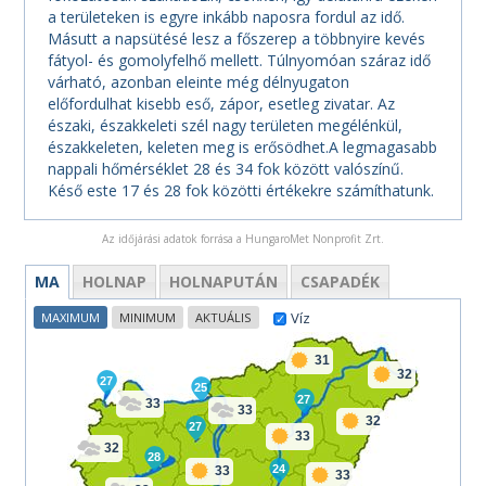
a területeken is egyre inkább naposra fordul az idő.
Másutt a napsütésé lesz a főszerep a többnyire kevés
fátyol- és gomolyfelhő mellett. Túlnyomóan száraz idő
várható, azonban eleinte még délnyugaton
előfordulhat kisebb eső, zápor, esetleg zivatar. Az
északi, északkeleti szél nagy területen megélénkül,
északkeleten, keleten meg is erősödhet.A legmagasabb
nappali hőmérséklet 28 és 34 fok között valószínű.
Késő este 17 és 28 fok közötti értékekre számíthatunk.
Az időjárási adatok forrása a HungaroMet Nonprofit Zrt.
MA
HOLNAP
HOLNAPUTÁN
CSAPADÉK
Víz
MAXIMUM
MINIMUM
AKTUÁLIS
31
32
27
25
27
33
33
32
27
33
32
28
24
33
33