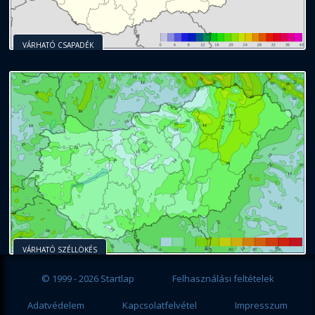
VÁRHATÓ CSAPADÉK
VÁRHATÓ SZÉLLÖKÉS
© 1999 - 2026 Startlap
Felhasználási feltételek
Adatvédelem
Kapcsolatfelvétel
Impresszum