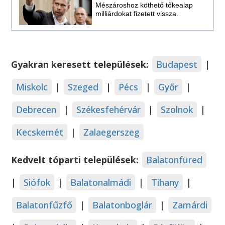
Mészároshoz köthető tőkealap
milliárdokat fizetett vissza.
Gyakran keresett települések:
Budapest
|
Miskolc
|
Szeged
|
Pécs
|
Győr
|
Debrecen
|
Székesfehérvár
|
Szolnok
|
Kecskemét
|
Zalaegerszeg
Kedvelt tóparti települések:
Balatonfüred
|
Siófok
|
Balatonalmádi
|
Tihany
|
Balatonfűzfő
|
Balatonboglár
|
Zamárdi