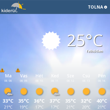
TOLNA
25
felhőtlen
Ma
Vas
Hét
Ked
Sze
Csü
Pén
08. 08.
08. 09.
08. 10.
08. 11.
08. 12.
08. 13.
08. 14.
33°C
35°C
36°C
37°C
35°C
32°C
40°C
21°C
19°C
17°C
17°C
21°C
20°C
21°C