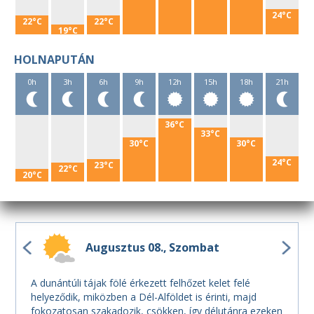
24°C
22°C
22°C
19°C
HOLNAPUTÁN
0h
3h
6h
9h
12h
15h
18h
21h
36°C
33°C
30°C
30°C
24°C
23°C
22°C
20°C
Augusztus 08.
Szombat
A dunántúli tájak fölé érkezett felhőzet kelet felé
helyeződik, miközben a Dél-Alföldet is érinti, majd
fokozatosan szakadozik, csökken, így délutánra ezeken