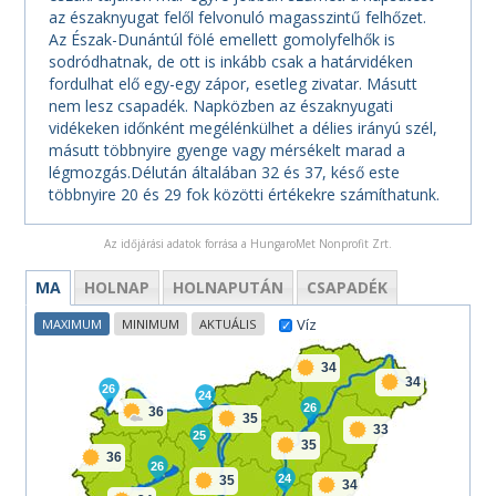
az északnyugat felől felvonuló magasszintű felhőzet.
Az Észak-Dunántúl fölé emellett gomolyfelhők is
sodródhatnak, de ott is inkább csak a határvidéken
fordulhat elő egy-egy zápor, esetleg zivatar. Másutt
nem lesz csapadék. Napközben az északnyugati
vidékeken időnként megélénkülhet a délies irányú szél,
másutt többnyire gyenge vagy mérsékelt marad a
légmozgás.Délután általában 32 és 37, késő este
többnyire 20 és 29 fok közötti értékekre számíthatunk.
Az időjárási adatok forrása a HungaroMet Nonprofit Zrt.
MA
HOLNAP
HOLNAPUTÁN
CSAPADÉK
Víz
MAXIMUM
MINIMUM
AKTUÁLIS
34
34
26
24
26
36
35
33
25
35
36
26
24
35
34