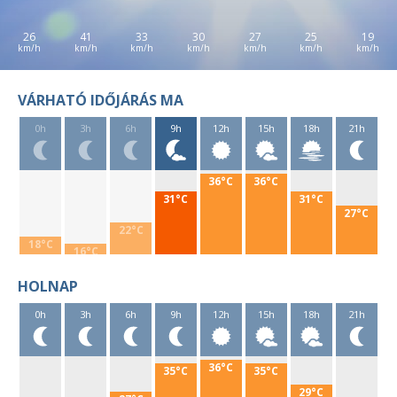
26
41
33
30
27
25
19
VÁRHATÓ IDŐJÁRÁS MA
0h
3h
6h
9h
12h
15h
18h
21h
36°C
36°C
31°C
31°C
27°C
22°C
18°C
16°C
HOLNAP
0h
3h
6h
9h
12h
15h
18h
21h
36°C
35°C
35°C
29°C