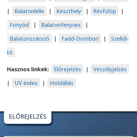
|
Balatonlelle
|
Keszthely
|
Révfülöp
|
Fonyód
|
Balatonfenyves
|
Balatonszárszó
|
Fadd-Dombori
|
Szelidi-
tó
Hasznos linkek:
Előrejelzés
|
Veszélyjelzés
|
UV-index
|
Holdállás
ELŐREJELZÉS