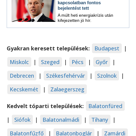
kapcsolatban fontos
bejelentést tett
A múlt heti energiakrízis után
kifejezetten jó hír.
Gyakran keresett települések:
Budapest
|
Miskolc
|
Szeged
|
Pécs
|
Győr
|
Debrecen
|
Székesfehérvár
|
Szolnok
|
Kecskemét
|
Zalaegerszeg
Kedvelt tóparti települések:
Balatonfüred
|
Siófok
|
Balatonalmádi
|
Tihany
|
Balatonfűzfő
|
Balatonboglár
|
Zamárdi