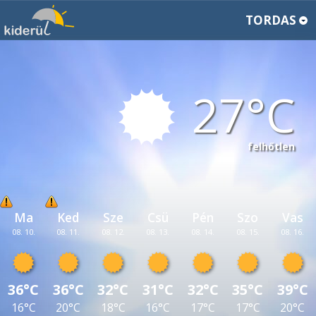
TORDAS
27
felhőtlen
Ma
Ked
Sze
Csü
Pén
Szo
Vas
08. 10.
08. 11.
08. 12.
08. 13.
08. 14.
08. 15.
08. 16.
36°C
36°C
32°C
31°C
32°C
35°C
39°C
16°C
20°C
18°C
16°C
17°C
17°C
20°C