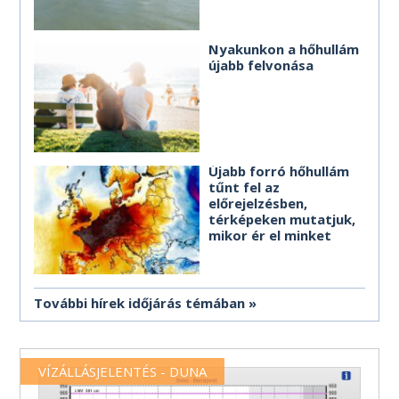
Nyakunkon a hőhullám
újabb felvonása
Újabb forró hőhullám
tűnt fel az
előrejelzésben,
térképeken mutatjuk,
mikor ér el minket
További hírek időjárás témában
VÍZÁLLÁSJELENTÉS - DUNA