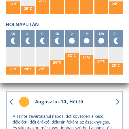
27°C
24°C
24°C
20°C
HOLNAPUTÁN
0h
3h
6h
9h
12h
15h
18h
21h
32°C
30°C
27°C
26°C
23°C
20°C
20°C
20°C
Augusztus 10.
Hétfő
A szinte zavartalanul napos időt követően a késő
délelőtti, déli óráktól délután főként az északnyugati,
északi tájakon már egyre jobban szűrheti a napsütést