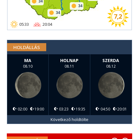
34
34
34
7,2
05:33
20:04
HOLDÁLLÁS
MA
HOLNAP
SZERDA
08.10
08.11
08.12
02:00
19:00
03:23
19:35
04:50
20:01
Következő holdtölte