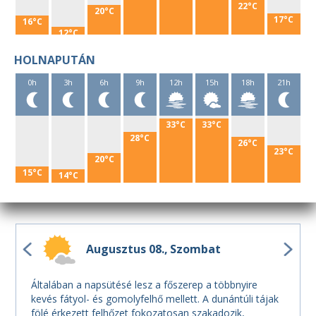
22°C
20°C
17°C
16°C
12°C
HOLNAPUTÁN
0h
3h
6h
9h
12h
15h
18h
21h
33°C
33°C
28°C
26°C
23°C
20°C
15°C
14°C
Augusztus 08.
Szombat
Általában a napsütésé lesz a főszerep a többnyire
kevés fátyol- és gomolyfelhő mellett. A dunántúli tájak
fölé érkezett felhőzet fokozatosan szakadozik,