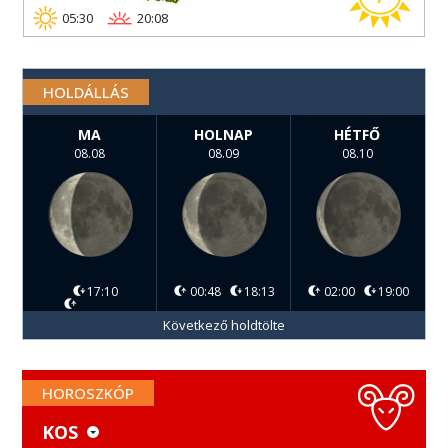
05:30
20:08
HOLDÁLLÁS
MA
HOLNAP
HÉTFŐ
08.08
08.09
08.10
17:10
00:48
18:13
02:00
19:00
Következő holdtölte
HOROSZKÓP
KOS
KOS
MÉRLEG