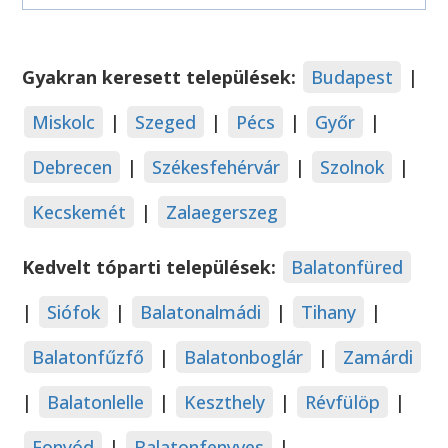
Gyakran keresett települések:
Budapest
|
Miskolc
|
Szeged
|
Pécs
|
Győr
|
Debrecen
|
Székesfehérvár
|
Szolnok
|
Kecskemét
|
Zalaegerszeg
Kedvelt tóparti települések:
Balatonfüred
|
Siófok
|
Balatonalmádi
|
Tihany
|
Balatonfűzfő
|
Balatonboglár
|
Zamárdi
|
Balatonlelle
|
Keszthely
|
Révfülöp
|
Fonyód
|
Balatonfenyves
|