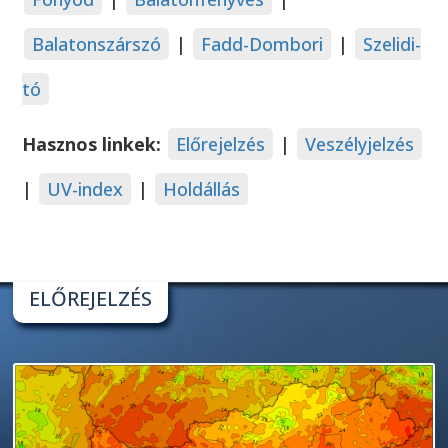
Balatonszárszó
|
Fadd-Dombori
|
Szelidi-
tó
Hasznos linkek:
Előrejelzés
|
Veszélyjelzés
|
UV-index
|
Holdállás
ELŐREJELZÉS