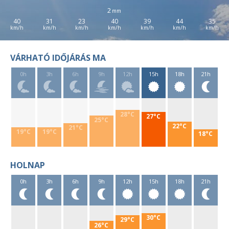
2
40
31
23
40
39
44
35
VÁRHATÓ IDŐJÁRÁS MA
0h
3h
6h
9h
12h
15h
18h
21h
28°C
27°C
25°C
22°C
21°C
19°C
19°C
18°C
HOLNAP
0h
3h
6h
9h
12h
15h
18h
21h
30°C
29°C
26°C