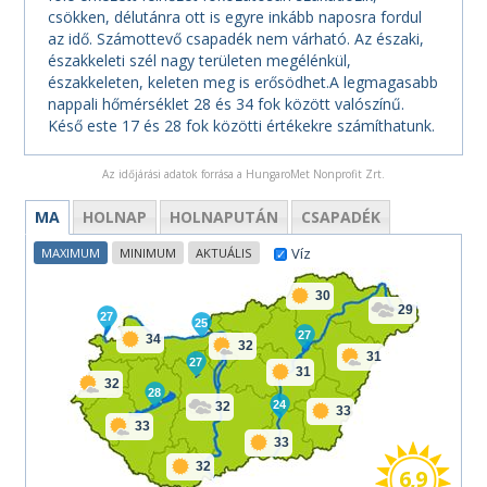
csökken, délutánra ott is egyre inkább naposra fordul
az idő. Számottevő csapadék nem várható. Az északi,
északkeleti szél nagy területen megélénkül,
északkeleten, keleten meg is erősödhet.A legmagasabb
nappali hőmérséklet 28 és 34 fok között valószínű.
Késő este 17 és 28 fok közötti értékekre számíthatunk.
Az időjárási adatok forrása a HungaroMet Nonprofit Zrt.
MA
HOLNAP
HOLNAPUTÁN
CSAPADÉK
Víz
MAXIMUM
MINIMUM
AKTUÁLIS
30
29
27
25
27
34
32
31
27
31
32
28
24
32
33
33
33
32
6,9