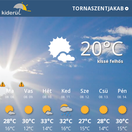
TORNASZENTJAKAB
20
kissé felhős
Ma
Vas
Hét
Ked
Sze
Csü
Pén
08. 08.
08. 09.
08. 10.
08. 11.
08. 12.
08. 13.
08. 14.
28°C
30°C
33°C
32°C
27°C
28°C
30°C
16°C
12°C
14°C
16°C
15°C
14°C
15°C