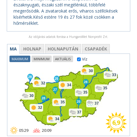
északnyugati, északi szél megélénkül, többfelé
megerősödik. A zivatarokat erős, viharos széllökések
kísérhetik.Késő estére 19 és 27 fok közé csökken a
hőmérséklet.
Az időjárási adatok forrása a HungaroMet Nonprofit Zrt.
MA
HOLNAP
HOLNAPUTÁN
CSAPADÉK
Víz
MAXIMUM
MINIMUM
AKTUÁLIS
30
33
28
25
28
32
34
35
27
35
30
28
25
35
37
32
37
34
6,9
05:29
20:09