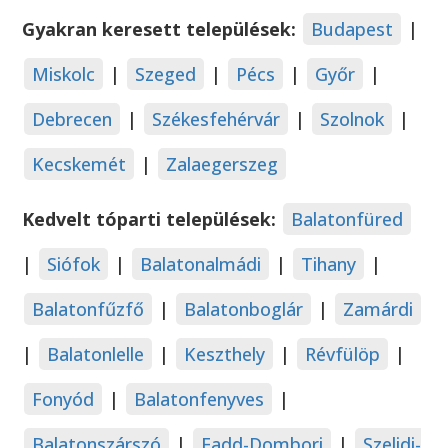
Gyakran keresett települések:
Budapest
|
Miskolc
|
Szeged
|
Pécs
|
Győr
|
Debrecen
|
Székesfehérvár
|
Szolnok
|
Kecskemét
|
Zalaegerszeg
Kedvelt tóparti települések:
Balatonfüred
|
Siófok
|
Balatonalmádi
|
Tihany
|
Balatonfűzfő
|
Balatonboglár
|
Zamárdi
|
Balatonlelle
|
Keszthely
|
Révfülöp
|
Fonyód
|
Balatonfenyves
|
Balatonszárszó
|
Fadd-Dombori
|
Szelidi-