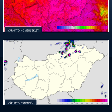
VÁRHATÓ HŐMÉRSÉKLET
VÁRHATÓ CSAPADÉK