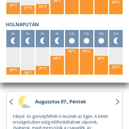
26°C
25°C
23°C
22°C
21°C
HOLNAPUTÁN
0h
3h
6h
9h
12h
15h
18h
21h
33°C
33°C
28°C
28°C
22°C
21°C
20°C
18°C
Augusztus 07.
Péntek
Fátyol- és gomolyfelhők is lesznek az égen. A keleti
országrészben estig előfordulhatnak záporok,
zivatarok, majd megszűnik a csapadék. Az