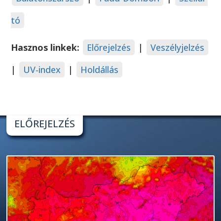
tó
Hasznos linkek:
Előrejelzés
|
Veszélyjelzés
|
UV-index
|
Holdállás
ELŐREJELZÉS