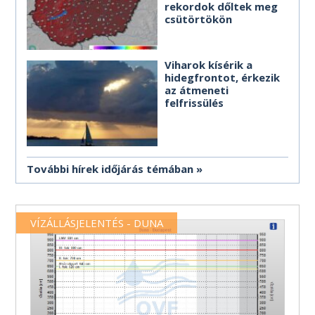
rekordok dőltek meg
csütörtökön
Viharok kísérik a
hidegfrontot, érkezik
az átmeneti
felfrissülés
További hírek időjárás témában
VÍZÁLLÁSJELENTÉS - DUNA