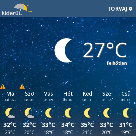
TORVAJ
27
felhőtlen
Ma
Szo
Vas
Hét
Ked
Sze
Csü
08. 07.
08. 08.
08. 09.
08. 10.
08. 11.
08. 12.
08. 13.
32°C
32°C
33°C
34°C
35°C
33°C
31°C
23°C
20°C
18°C
18°C
21°C
20°C
19°C