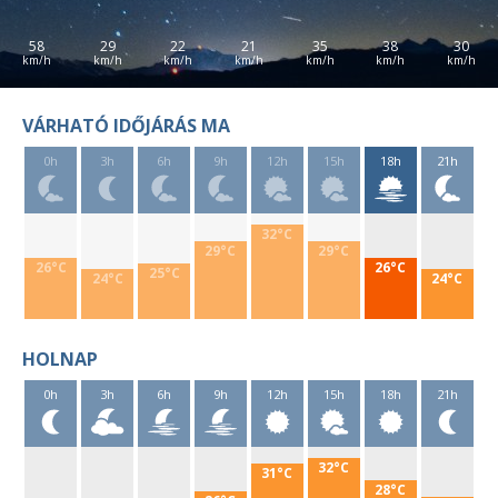
58
29
22
21
35
38
30
VÁRHATÓ IDŐJÁRÁS MA
0h
3h
6h
9h
12h
15h
18h
21h
32°C
29°C
29°C
26°C
26°C
25°C
24°C
24°C
HOLNAP
0h
3h
6h
9h
12h
15h
18h
21h
32°C
31°C
28°C