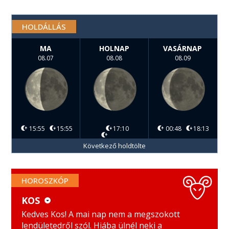
HOLDÁLLÁS
MA
HOLNAP
VASÁRNAP
08.07
08.08
08.09
15:55
15:55
17:10
00:48
18:13
Következő holdtölte
HOROSZKÓP
KOS
KOS
MÉRLEG
Kedves Kos! A mai nap nem a megszokott
lendületedről szól. Hiába ülnél neki a
BIKA
SKORPIÓ