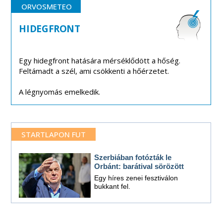
ORVOSMETEO
HIDEGFRONT
Egy hidegfront hatására mérséklődött a hőség.
Feltámadt a szél, ami csökkenti a hőérzetet.
A légnyomás emelkedik.
STARTLAPON FUT
Szerbiában fotózták le
Orbánt: barátival sörözött
Egy híres zenei fesztiválon
bukkant fel.