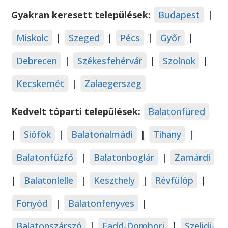
Gyakran keresett települések:
Budapest
|
Miskolc
|
Szeged
|
Pécs
|
Győr
|
Debrecen
|
Székesfehérvár
|
Szolnok
|
Kecskemét
|
Zalaegerszeg
Kedvelt tóparti települések:
Balatonfüred
|
Siófok
|
Balatonalmádi
|
Tihany
|
Balatonfűzfő
|
Balatonboglár
|
Zamárdi
|
Balatonlelle
|
Keszthely
|
Révfülöp
|
Fonyód
|
Balatonfenyves
|
Balatonszárszó
|
Fadd-Dombori
|
Szelidi-