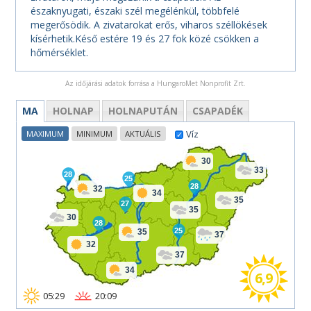
északnyugati, északi szél megélénkül, többfelé
megerősödik. A zivatarokat erős, viharos széllökések
kísérhetik.Késő estére 19 és 27 fok közé csökken a
hőmérséklet.
Az időjárási adatok forrása a HungaroMet Nonprofit Zrt.
MA
HOLNAP
HOLNAPUTÁN
CSAPADÉK
Víz
MAXIMUM
MINIMUM
AKTUÁLIS
30
33
28
25
28
32
34
35
27
35
30
28
25
35
37
32
37
34
6,9
05:29
20:09