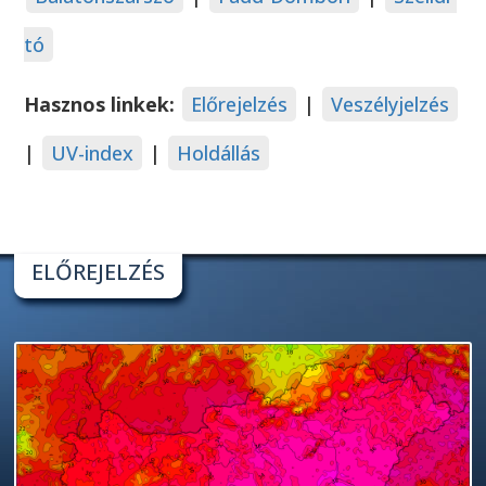
tó
Hasznos linkek:
Előrejelzés
|
Veszélyjelzés
|
UV-index
|
Holdállás
ELŐREJELZÉS