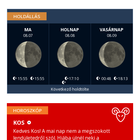
HOLDÁLLÁS
MA
HOLNAP
VASÁRNAP
08.07
08.08
08.09
15:55
15:55
17:10
00:48
18:13
Következő holdtölte
HOROSZKÓP
KOS
KOS
MÉRLEG
Kedves Kos! A mai nap nem a megszokott
lendületedről szól. Hiába ülnél neki a
BIKA
SKORPIÓ