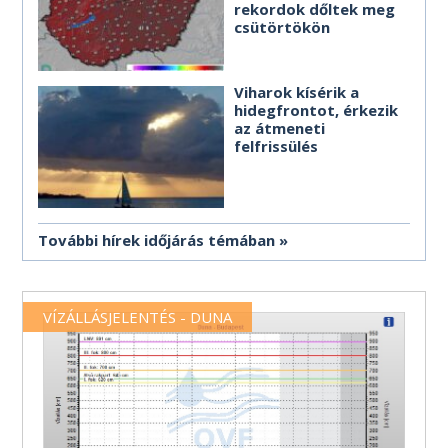
rekordok dőltek meg
csütörtökön
Viharok kísérik a
hidegfrontot, érkezik
az átmeneti
felfrissülés
További hírek időjárás témában
VÍZÁLLÁSJELENTÉS - DUNA