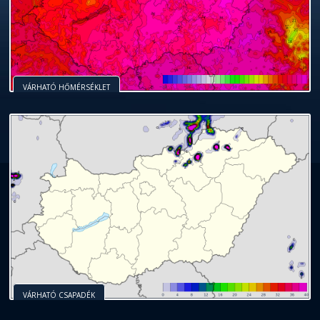
VÁRHATÓ HŐMÉRSÉKLET
VÁRHATÓ CSAPADÉK