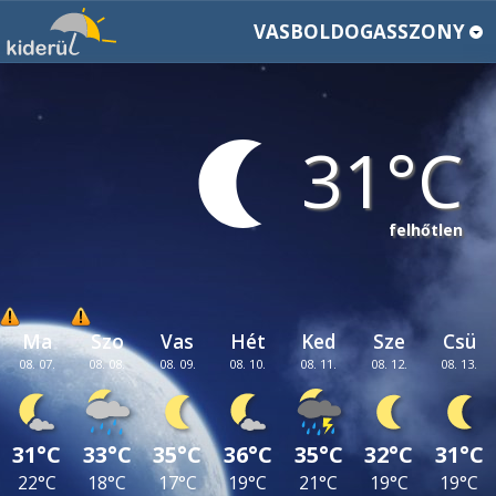
VASBOLDOGASSZONY
31
felhőtlen
Ma
Szo
Vas
Hét
Ked
Sze
Csü
08. 07.
08. 08.
08. 09.
08. 10.
08. 11.
08. 12.
08. 13.
31°C
33°C
35°C
36°C
35°C
32°C
31°C
22°C
18°C
17°C
19°C
21°C
19°C
19°C