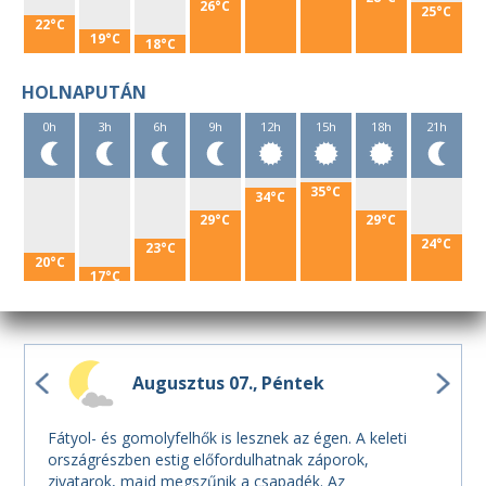
26°C
25°C
22°C
19°C
18°C
HOLNAPUTÁN
0h
3h
6h
9h
12h
15h
18h
21h
35°C
34°C
29°C
29°C
24°C
23°C
20°C
17°C
Augusztus 07.
Péntek
Fátyol- és gomolyfelhők is lesznek az égen. A keleti
országrészben estig előfordulhatnak záporok,
zivatarok, majd megszűnik a csapadék. Az