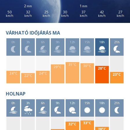
2
1
50
32
25
30
37
42
27
VÁRHATÓ IDŐJÁRÁS MA
0h
3h
6h
9h
12h
15h
18h
21h
31°C
30°C
29°C
28°C
24°C
24°C
23°C
22°C
HOLNAP
0h
3h
6h
9h
12h
15h
18h
21h
33°C
32°C
28°C