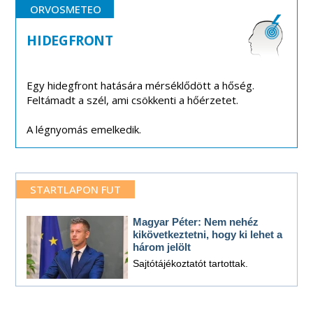
ORVOSMETEO
HIDEGFRONT
Egy hidegfront hatására mérséklődött a hőség.
Feltámadt a szél, ami csökkenti a hőérzetet.
A légnyomás emelkedik.
STARTLAPON FUT
Magyar Péter: Nem nehéz
kikövetkeztetni, hogy ki lehet a
három jelölt
Sajtótájékoztatót tartottak.