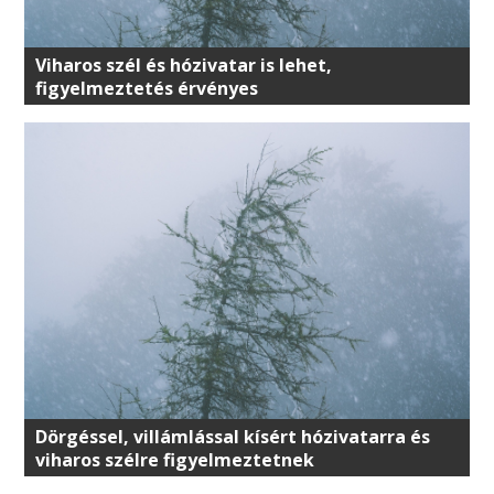
Viharos szél és hózivatar is lehet,
figyelmeztetés érvényes
Dörgéssel, villámlással kísért hózivatarra és
viharos szélre figyelmeztetnek