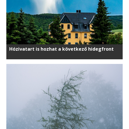
Hózivatart is hozhat a következő hidegfront