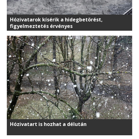
Hózivatarok kísérik a hidegbetörést,
figyelmeztetés érvényes
Hózivatart is hozhat a délután