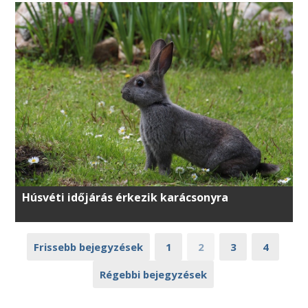
Húsvéti időjárás érkezik karácsonyra
Frissebb bejegyzések
1
2
3
4
Régebbi bejegyzések