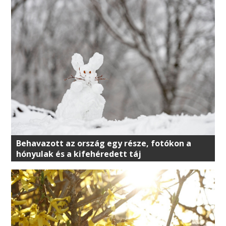
Behavazott az ország egy része, fotókon a
hónyulak és a kifehéredett táj