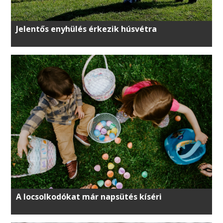
Jelentős enyhülés érkezik húsvétra
A locsolkodókat már napsütés kíséri