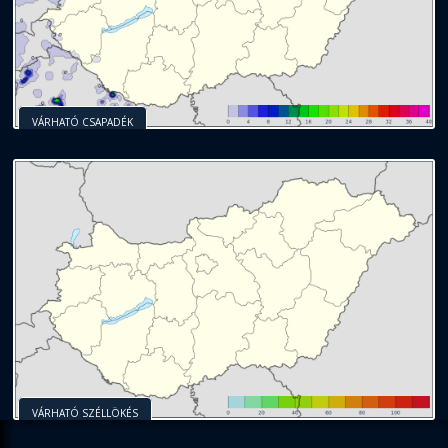
VÁRHATÓ CSAPADÉK
VÁRHATÓ SZÉLLÖKÉS