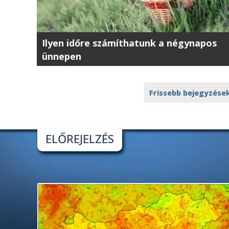
Ilyen időre számíthatunk a négynapos
ünnepen
Frissebb bejegyzése
ELŐREJELZÉS