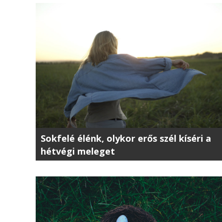
Sokfelé élénk, olykor erős szél kíséri a
hétvégi meleget