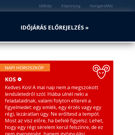
Időkép
Köpönyeg
HungaroMet
IDŐJÁRÁS ELŐREJELZÉS »
NAPI HOROSZKÓP
KOS
Kedves Kos! A mai nap nem a megszokott
KOS
MÉRLEG
lendületedről szól. Hiába ülnél neki a
BIKA
SKORPIÓ
feladataidnak, valami folyton eltereli a
figyelmedet: egy emlék, egy érzés vagy egy
IKREK
NYILAS
régi, lezáratlan ügy. Ne erőltesd a tempót.
Most az visz előre, ha befelé figyelsz. Lehet,
RÁK
BAK
hogy egy régi sérelem kerül felszínre, de ez
nem gyengeség, hanem gyógyulási