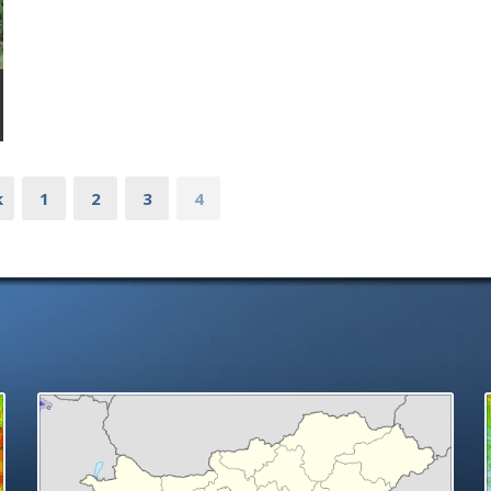
k
1
2
3
4