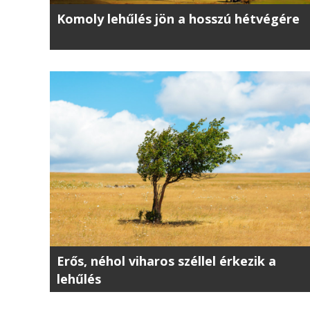
Komoly lehűlés jön a hosszú hétvégére
Erős, néhol viharos széllel érkezik a
lehűlés