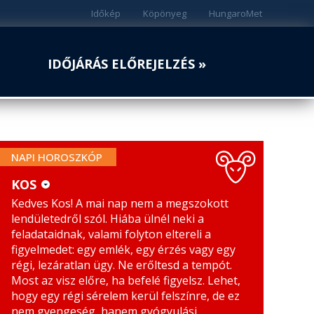
Időkép
Köpönyeg
HungaroMet
IDŐJÁRÁS ELŐREJELZÉS »
NAPI HOROSZKÓP
KOS
Kedves Kos! A mai nap nem a megszokott
KOS
MÉRLEG
lendületedről szól. Hiába ülnél neki a
BIKA
SKORPIÓ
feladataidnak, valami folyton eltereli a
figyelmedet: egy emlék, egy érzés vagy egy
IKREK
NYILAS
régi, lezáratlan ügy. Ne erőltesd a tempót.
Most az visz előre, ha befelé figyelsz. Lehet,
RÁK
BAK
hogy egy régi sérelem kerül felszínre, de ez
nem gyengeség, hanem gyógyulási