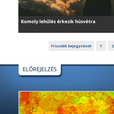
Komoly lehűlés érkezik húsvétra
Frissebb bejegyzések
1
2
ELŐREJELZÉS