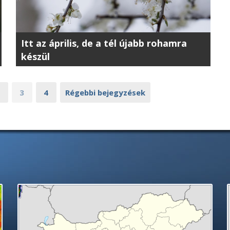
Itt az április, de a tél újabb rohamra
készül
3
4
Régebbi bejegyzések