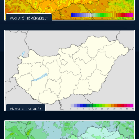
VÁRHATÓ HŐMÉRSÉKLET
VÁRHATÓ CSAPADÉK