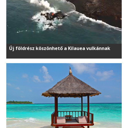
Új földrész köszönhető a Kilauea vulkánnak