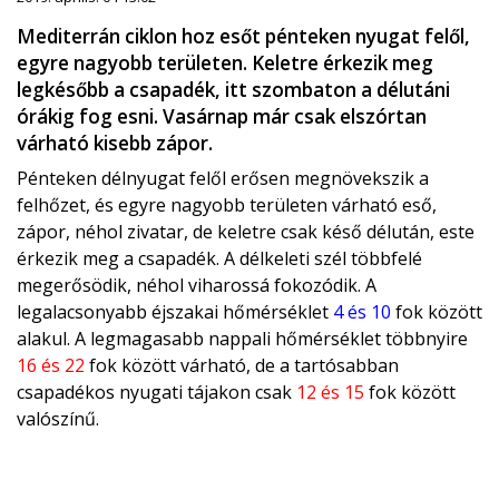
Mediterrán ciklon hoz esőt pénteken nyugat felől,
egyre nagyobb területen. Keletre érkezik meg
legkésőbb a csapadék, itt szombaton a délutáni
órákig fog esni. Vasárnap már csak elszórtan
várható kisebb zápor.
Pénteken délnyugat felől erősen megnövekszik a
felhőzet, és egyre nagyobb területen várható eső,
zápor, néhol zivatar, de keletre csak késő délután, este
érkezik meg a csapadék. A délkeleti szél többfelé
megerősödik, néhol viharossá fokozódik. A
legalacsonyabb éjszakai hőmérséklet
4 és 10
fok között
alakul. A legmagasabb nappali hőmérséklet többnyire
16 és 22
fok között várható, de a tartósabban
csapadékos nyugati tájakon csak
12 és 15
fok között
valószínű.