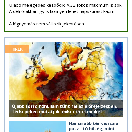
Újabb melegedés kezdődik. A 32 fokos maximum is sok.
A déli órákban így is könnyen lehet napszúrást kapni.
A légnyomás nem változik jelentősen.
HÍREK
Újabb forró hőhullám tűnt fel az előrejelzésben,
térképeken mutatjuk, mikor ér el minket
Hamarabb tér vissza a
pusztító hőség, mint