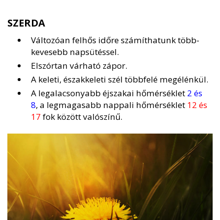
SZERDA
Változóan felhős időre számíthatunk több-
kevesebb napsütéssel.
Elszórtan várható zápor.
A keleti, északkeleti szél többfelé megélénkül.
A legalacsonyabb éjszakai hőmérséklet
2 és
8
, a legmagasabb nappali hőmérséklet
12 és
17
fok között valószínű.