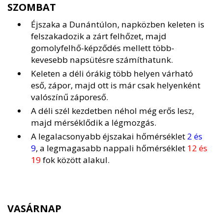
SZOMBAT
Éjszaka a Dunántúlon, napközben keleten is
felszakadozik a zárt felhőzet, majd
gomolyfelhő-képződés mellett több-
kevesebb napsütésre számíthatunk.
Keleten a déli órákig több helyen várható
eső, zápor, majd ott is már csak helyenként
valószínű záporeső.
A déli szél kezdetben néhol még erős lesz,
majd mérséklődik a légmozgás.
A legalacsonyabb éjszakai hőmérséklet
2 és
9
, a legmagasabb nappali hőmérséklet
12 és
19
fok között alakul.
VASÁRNAP