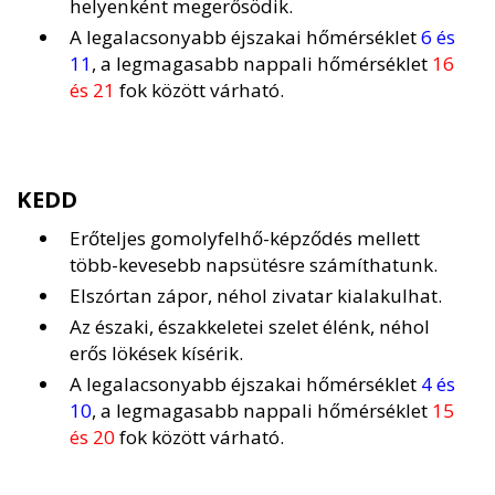
helyenként megerősödik.
A legalacsonyabb éjszakai hőmérséklet
6 és
11
, a legmagasabb nappali hőmérséklet
16
és 21
fok között várható.
KEDD
Erőteljes gomolyfelhő-képződés mellett
több-kevesebb napsütésre számíthatunk.
Elszórtan zápor, néhol zivatar kialakulhat.
Az északi, északkeletei szelet élénk, néhol
erős lökések kísérik.
A legalacsonyabb éjszakai hőmérséklet
4 és
10
, a legmagasabb nappali hőmérséklet
15
és 20
fok között várható.