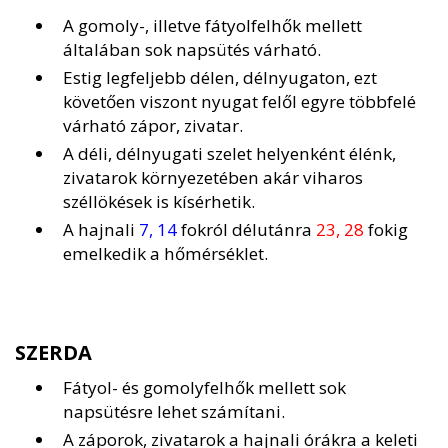
A gomoly-, illetve fátyolfelhők mellett
általában sok napsütés várható.
Estig legfeljebb délen, délnyugaton, ezt
követően viszont nyugat felől egyre többfelé
várható zápor, zivatar.
A déli, délnyugati szelet helyenként élénk,
zivatarok környezetében akár viharos
széllökések is kísérhetik.
A hajnali
7, 14
fokról délutánra
23, 28
fokig
emelkedik a hőmérséklet.
SZERDA
Fátyol- és gomolyfelhők mellett sok
napsütésre lehet számítani.
A záporok, zivatarok a hajnali órákra a keleti