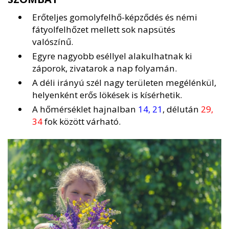
Erőteljes gomolyfelhő-képződés és némi
fátyolfelhőzet mellett sok napsütés
valószínű.
Egyre nagyobb eséllyel alakulhatnak ki
záporok, zivatarok a nap folyamán.
A déli irányú szél nagy területen megélénkül,
helyenként erős lökések is kísérhetik.
A hőmérséklet hajnalban
14, 21
, délután
29,
34
fok között várható.