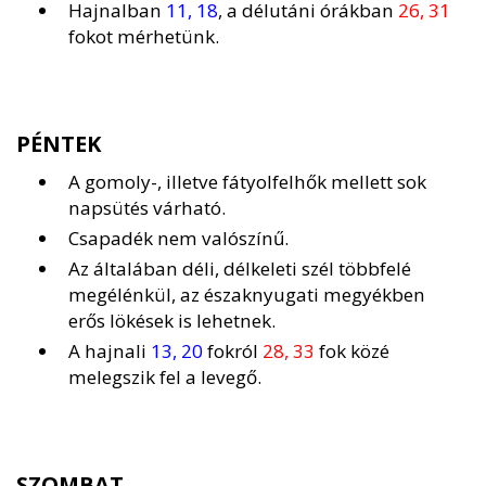
Hajnalban
11, 18
, a délutáni órákban
26, 31
fokot mérhetünk.
PÉNTEK
A gomoly-, illetve fátyolfelhők mellett sok
napsütés várható.
Csapadék nem valószínű.
Az általában déli, délkeleti szél többfelé
megélénkül, az északnyugati megyékben
erős lökések is lehetnek.
A hajnali
13, 20
fokról
28, 33
fok közé
melegszik fel a levegő.
SZOMBAT