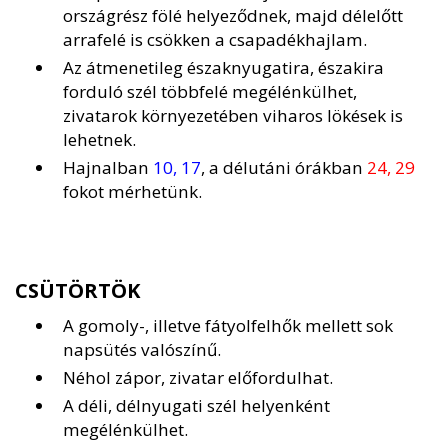
országrész fölé helyeződnek, majd délelőtt
arrafelé is csökken a csapadékhajlam.
Az átmenetileg északnyugatira, északira
forduló szél többfelé megélénkülhet,
zivatarok környezetében viharos lökések is
lehetnek.
Hajnalban
10, 17
, a délutáni órákban
24, 29
fokot mérhetünk.
CSÜTÖRTÖK
A gomoly-, illetve fátyolfelhők mellett sok
napsütés valószínű.
Néhol zápor, zivatar előfordulhat.
A déli, délnyugati szél helyenként
megélénkülhet.