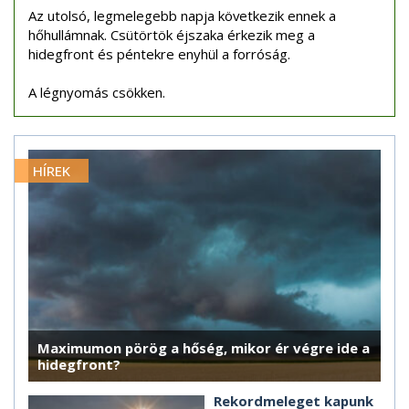
Az utolsó, legmelegebb napja következik ennek a
hőhullámnak. Csütörtök éjszaka érkezik meg a
hidegfront és péntekre enyhül a forróság.
A légnyomás csökken.
HÍREK
Maximumon pörög a hőség, mikor ér végre ide a
hidegfront?
Rekordmeleget kapunk