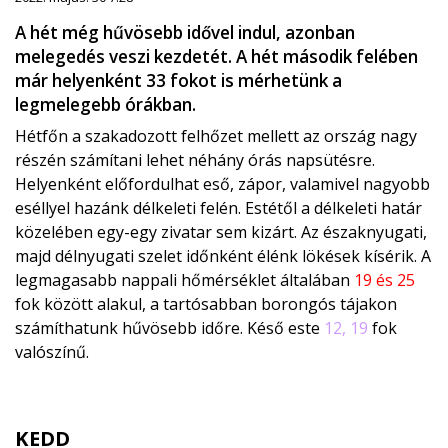
A hét még hűvösebb idővel indul, azonban
melegedés veszi kezdetét. A hét második felében
már helyenként 33 fokot is mérhetünk a
legmelegebb órákban.
Hétfőn a szakadozott felhőzet mellett az ország nagy
részén számítani lehet néhány órás napsütésre.
Helyenként előfordulhat eső, zápor, valamivel nagyobb
eséllyel hazánk délkeleti felén. Estétől a délkeleti határ
közelében egy-egy zivatar sem kizárt. Az északnyugati,
majd délnyugati szelet időnként élénk lökések kísérik. A
legmagasabb nappali hőmérséklet általában
19 és 25
fok között alakul, a tartósabban borongós tájakon
számíthatunk hűvösebb időre. Késő este
12, 19
fok
valószínű.
KEDD