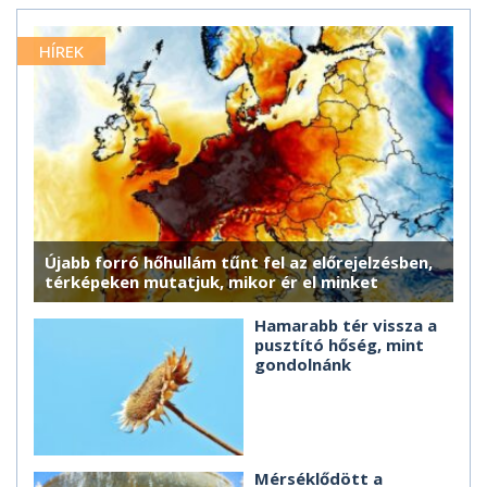
HÍREK
Újabb forró hőhullám tűnt fel az előrejelzésben,
térképeken mutatjuk, mikor ér el minket
Hamarabb tér vissza a
pusztító hőség, mint
gondolnánk
Mérséklődött a