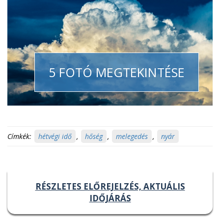
5 FOTÓ MEGTEKINTÉSE
Címkék:
hétvégi idő
,
hőség
,
melegedés
,
nyár
RÉSZLETES ELŐREJELZÉS, AKTUÁLIS
IDŐJÁRÁS