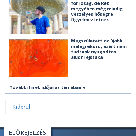
forróság, de két
megyében még mindig
veszélyes hőségre
figyelmeztetnek
Megszületett az újabb
melegrekord, ezért nem
tudtunk nyugodtan
aludni éjszaka
További hírek időjárás témában
Kiderül
ELŐREJELZÉS