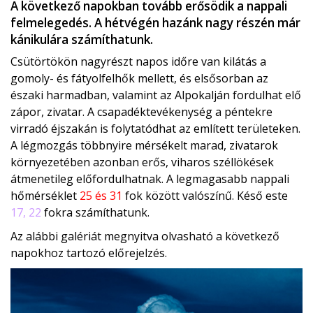
A következő napokban tovább erősödik a nappali
felmelegedés. A hétvégén hazánk nagy részén már
kánikulára számíthatunk.
Csütörtökön nagyrészt napos időre van kilátás a
gomoly- és fátyolfelhők mellett, és elsősorban az
északi harmadban, valamint az Alpokalján fordulhat elő
zápor, zivatar. A csapadéktevékenység a péntekre
virradó éjszakán is folytatódhat az említett területeken.
A légmozgás többnyire mérsékelt marad, zivatarok
környezetében azonban erős, viharos széllökések
átmenetileg előfordulhatnak. A legmagasabb nappali
hőmérséklet
25 és 31
fok között valószínű. Késő este
17, 22
fokra számíthatunk.
Az alábbi galériát megnyitva olvasható a következő
napokhoz tartozó előrejelzés.