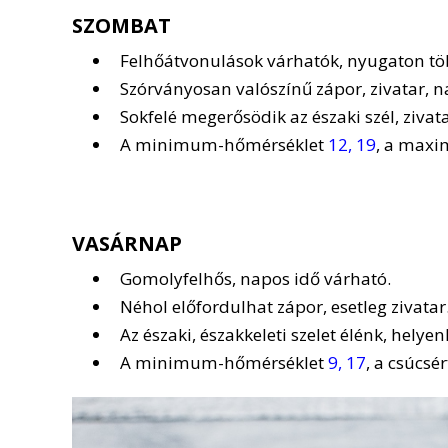
SZOMBAT
Felhőátvonulások várhatók, nyugaton töb
Szórványosan valószínű zápor, zivatar, na
Sokfelé megerősödik az északi szél, zivat
A minimum-hőmérséklet
12, 19
, a max
VASÁRNAP
Gomolyfelhős, napos idő várható.
Néhol előfordulhat zápor, esetleg zivatar
Az északi, északkeleti szelet élénk, helyen
A minimum-hőmérséklet
9, 17
, a csúcsé