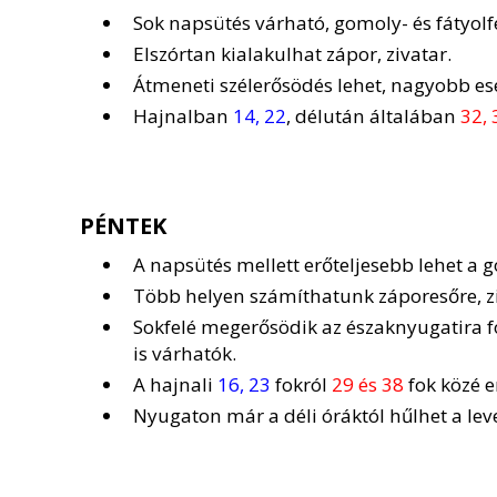
Sok napsütés várható, gomoly- és fátyolf
Elszórtan kialakulhat zápor, zivatar.
Átmeneti szélerősödés lehet, nagyobb es
Hajnalban
14, 22
, délután általában
32, 
PÉNTEK
A napsütés mellett erőteljesebb lehet a g
Több helyen számíthatunk záporesőre, ziv
Sokfelé megerősödik az északnyugatira fo
is várhatók.
A hajnali
16, 23
fokról
29 és 38
fok közé 
Nyugaton már a déli óráktól hűlhet a lev