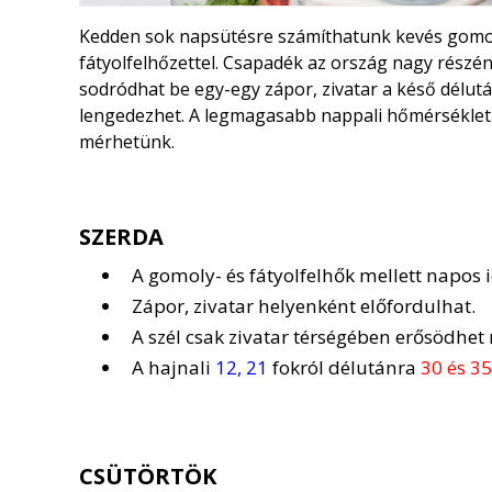
Kedden sok napsütésre számíthatunk kevés gomol
fátyolfelhőzettel. Csapadék az ország nagy részén 
sodródhat be egy-egy zápor, zivatar a késő délutáni
lengedezhet. A legmagasabb nappali hőmérsékle
mérhetünk.
SZERDA
A gomoly- és fátyolfelhők mellett napos i
Zápor, zivatar helyenként előfordulhat.
A szél csak zivatar térségében erősödhet
A hajnali
12, 21
fokról délutánra
30 és 35
CSÜTÖRTÖK