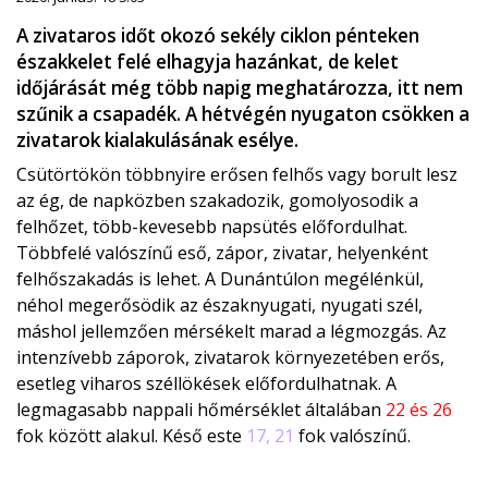
A zivataros időt okozó sekély ciklon pénteken
északkelet felé elhagyja hazánkat, de kelet
időjárását még több napig meghatározza, itt nem
szűnik a csapadék. A hétvégén nyugaton csökken a
zivatarok kialakulásának esélye.
Csütörtökön többnyire erősen felhős vagy borult lesz
az ég, de napközben szakadozik, gomolyosodik a
felhőzet, több-kevesebb napsütés előfordulhat.
Többfelé valószínű eső, zápor, zivatar, helyenként
felhőszakadás is lehet. A Dunántúlon megélénkül,
néhol megerősödik az északnyugati, nyugati szél,
máshol jellemzően mérsékelt marad a légmozgás. Az
intenzívebb záporok, zivatarok környezetében erős,
esetleg viharos széllökések előfordulhatnak. A
legmagasabb nappali hőmérséklet általában
22 és 26
fok között alakul. Késő este
17, 21
fok valószínű.