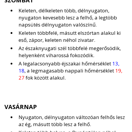
SZOMBAT
Keleten, délkeleten több, délnyugaton,
nyugaton kevesebb lesz a felhő, a legtöbb
napsütés délnyugaton valószínű.
Keleten többfelé, másutt elszórtan alakul ki
eső, zápor, keleten néhol zivatar.
Az északnyugati szél többfelé megerősödik,
helyenként viharossá fokozódik.
A legalacsonyabb éjszakai hőmérséklet
13,
18
, a legmagasabb nappali hőmérséklet
19,
27
fok között alakul.
VASÁRNAP
Nyugaton, délnyugaton változóan felhős lesz
az ég, másutt több lesz a felhő.