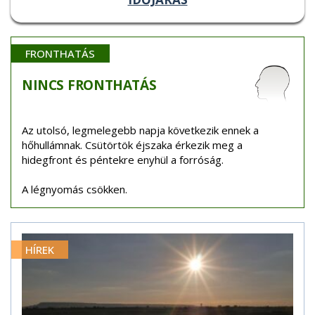
FRONTHATÁS
NINCS
FRONTHATÁS
Az utolsó, legmelegebb napja következik ennek a
hőhullámnak. Csütörtök éjszaka érkezik meg a
hidegfront és péntekre enyhül a forróság.
A légnyomás csökken.
HÍREK