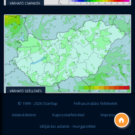
VÁRHATÓ CSAPADÉK
VÁRHATÓ SZÉLLÖKÉS
© 1999 - 2026 Startlap
Felhasználási feltételek
Adatvédelem
Kapcsolatfelvétel
Impresszum

Időjárási adatok - HungaroMet