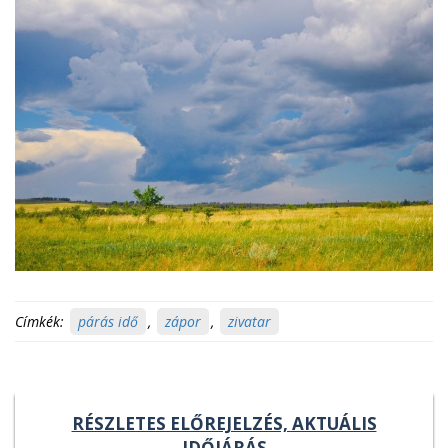
Címkék:
párás idő
,
zápor
,
zivatar
RÉSZLETES ELŐREJELZÉS, AKTUÁLIS
IDŐJÁRÁS