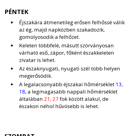
PÉNTEK
Éjszakára átmenetileg erősen felhőssé válik
az ég, majd napközben szakadozik,
gomolyosodik a felhőzet.
Keleten többfelé, másutt szórványosan
várható eső, zápor, főként északkeleten
zivatar is lehet.
Az északnyugati, nyugati szél több helyen
megerősödik.
A legalacsonyabb éjszakai hőmérséklet
13,
18
, a legmagasabb nappali hőmérséklet
általában
21, 27
fok között alakul, de
északon néhol hűvösebb is lehet.