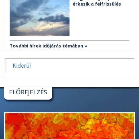
érkezik a felfrissülés
További hírek időjárás témában
Kiderül
ELŐREJELZÉS