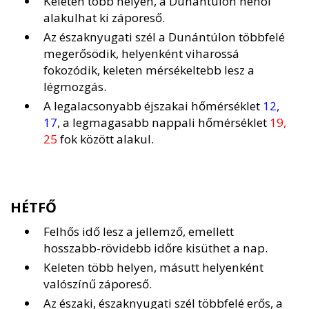
Keleten több helyen, a Dunántúlon néhol
alakulhat ki záporeső.
Az északnyugati szél a Dunántúlon többfelé
megerősödik, helyenként viharossá
fokozódik, keleten mérsékeltebb lesz a
légmozgás.
A legalacsonyabb éjszakai hőmérséklet
12,
17
, a legmagasabb nappali hőmérséklet
19,
25
fok között alakul.
HÉTFŐ
Felhős idő lesz a jellemző, emellett
hosszabb-rövidebb időre kisüthet a nap.
Keleten több helyen, másutt helyenként
valószínű záporeső.
Az északi, északnyugati szél többfelé erős, a