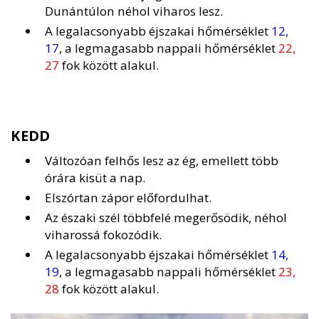
Dunántúlon néhol viharos lesz.
A legalacsonyabb éjszakai hőmérséklet
12,
17
, a legmagasabb nappali hőmérséklet
22,
27
fok között alakul.
KEDD
Változóan felhős lesz az ég, emellett több
órára kisüt a nap.
Elszórtan zápor előfordulhat.
Az északi szél többfelé megerősödik, néhol
viharossá fokozódik.
A legalacsonyabb éjszakai hőmérséklet
14,
19
, a legmagasabb nappali hőmérséklet
23,
28
fok között alakul.