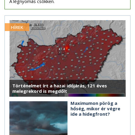
A légnyomás csökken.
HÍREK
Történelmet írt a hazai időjárás, 121 éves
melegrekord is megdőlt
Maximumon pörög a
hőség, mikor ér végre
ide a hidegfront?