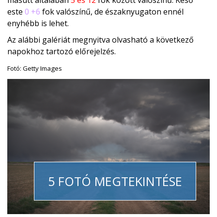
másutt általában
5 és 12
fok között valószínű. Késő
este
0 +6
fok valószínű, de északnyugaton ennél
enyhébb is lehet.
Az alábbi galériát megnyitva olvasható a következő
napokhoz tartozó előrejelzés.
Fotó: Getty Images
5 FOTÓ MEGTEKINTÉSE