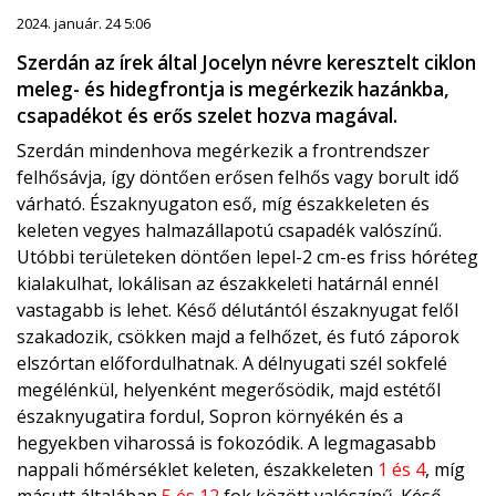
2024. január. 24 5:06
Szerdán az írek által Jocelyn névre keresztelt ciklon
meleg- és hidegfrontja is megérkezik hazánkba,
csapadékot és erős szelet hozva magával.
Szerdán mindenhova megérkezik a frontrendszer
felhősávja, így döntően erősen felhős vagy borult idő
várható. Északnyugaton eső, míg északkeleten és
keleten vegyes halmazállapotú csapadék valószínű.
Utóbbi területeken döntően lepel-2 cm-es friss hóréteg
kialakulhat, lokálisan az északkeleti határnál ennél
vastagabb is lehet. Késő délutántól északnyugat felől
szakadozik, csökken majd a felhőzet, és futó záporok
elszórtan előfordulhatnak. A délnyugati szél sokfelé
megélénkül, helyenként megerősödik, majd estétől
északnyugatira fordul, Sopron környékén és a
hegyekben viharossá is fokozódik. A legmagasabb
nappali hőmérséklet keleten, északkeleten
1 és 4
, míg