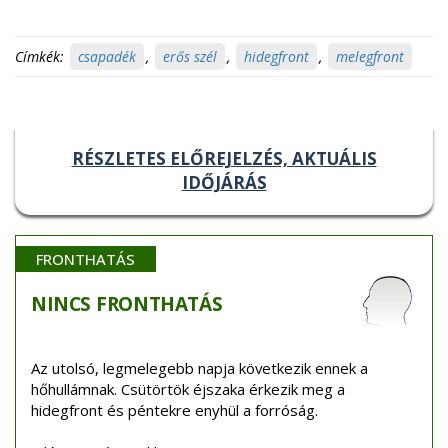
Címkék:
csapadék
,
erős szél
,
hidegfront
,
melegfront
RÉSZLETES ELŐREJELZÉS, AKTUÁLIS
IDŐJÁRÁS
FRONTHATÁS
NINCS
FRONTHATÁS
Az utolsó, legmelegebb napja következik ennek a
hőhullámnak. Csütörtök éjszaka érkezik meg a
hidegfront és péntekre enyhül a forróság.