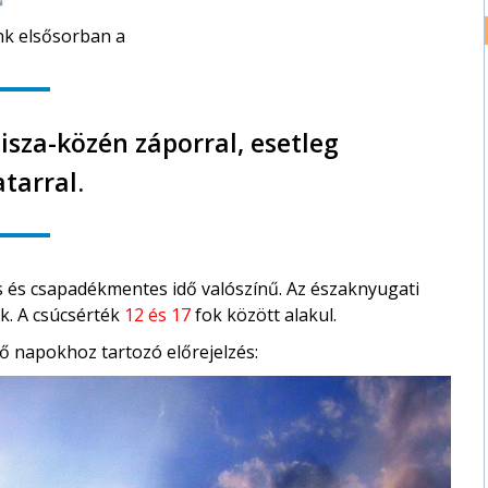
nk elsősorban a
sza-közén záporral, esetleg
atarral.
s és csapadékmentes idő valószínű. Az északnyugati
k. A csúcsérték
12 és 17
fok között alakul.
ő napokhoz tartozó előrejelzés: