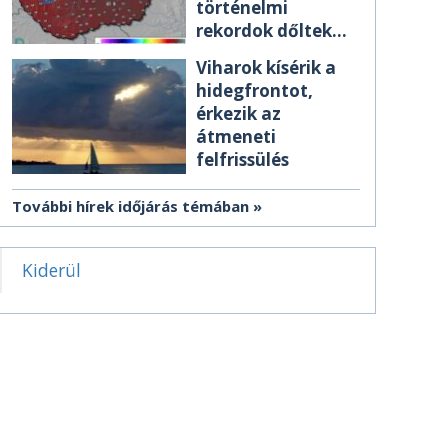
történelmi
rekordok dőltek
meg csütörtökön
Viharok kísérik a
hidegfrontot,
érkezik az
átmeneti
felfrissülés
További hírek időjárás témában
Kiderül