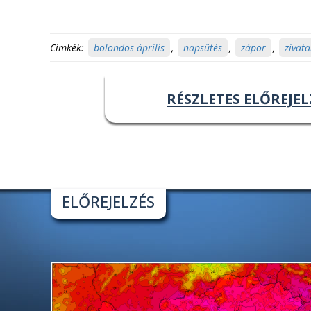
Címkék:
bolondos április
,
napsütés
,
zápor
,
zivata
RÉSZLETES ELŐREJEL
ELŐREJELZÉS