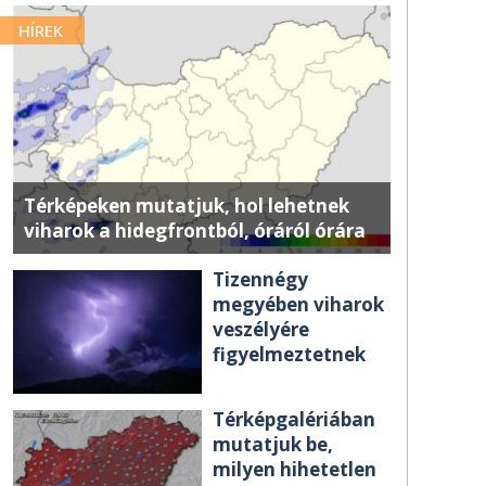
HÍREK
Térképeken mutatjuk, hol lehetnek
viharok a hidegfrontból, óráról órára
Tizennégy
megyében viharok
veszélyére
figyelmeztetnek
Térképgalériában
mutatjuk be,
milyen hihetetlen