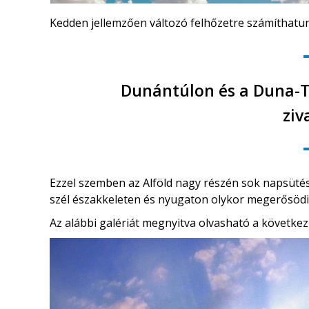
Kedden jellemzően változó felhőzetre számíthatu
Dunántúlon és a Duna-Ti
ziv
Ezzel szemben az Alföld nagy részén sok napsüté
szél északkeleten és nyugaton olykor megerősödi
Az alábbi galériát megnyitva olvasható a következ