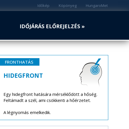
Időkép
Köpönyeg
HungaroMet
IDŐJÁRÁS ELŐREJELZÉS »
FRONTHATÁS
HIDEGFRONT
Egy hidegfront hatására mérséklődött a hőség.
Feltámadt a szél, ami csökkenti a hőérzetet.
A légnyomás emelkedik.