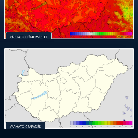
VÁRHATÓ HŐMÉRSÉKLET
VÁRHATÓ CSAPADÉK