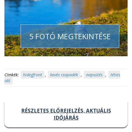
5 FOTÓ MEGTEKINTÉSE
Címkék:
hidegfront
,
kevés csapadék
,
napsütés
,
télies
idő
RÉSZLETES ELŐREJELZÉS, AKTUÁLIS
IDŐJÁRÁS