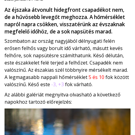
Az éjszaka átvonult hidegfront csapadékot nem,
de a hűvösebb levegőt meghozza. A hőmérséklet
napról napra csökken, visszatérünk az évszaknak
megfelelő időhöz, de a sok napsütés marad.
Szombaton az ország nagyjából délnyugati felén
erősen felhős vagy borult idő várható, másutt kevés
felhőre, sok napsütésre számíthatunk. Késő délután,
este északkelet felé terjed a felhőzet. Csapadék nem
valószínű. Az északias szél többnyire mérsékelt marad.
A legmagasabb nappali hőmérséklet
5 és 10
fok között
valószínű. Késő este
-3, +3
fok várható.
Az alábbi galériát megnyitva olvasható a következő
napokhoz tartozó előrejelzés: