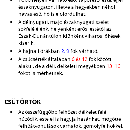
északnyugaton, illetve a hegyekben néhol
havas eső, hó is előfordulhat.
A délnyugati, majd északnyugati szelet
sokfelé élénk, helyenként erős, estétől az
Észak-Dunántúlon időnként viharos lökések
kísérik.
A hajnali órákban
2, 9
fok várható.
A csúcsérték általában
6 és 12
fok között
alakul, de a déli, délkeleti megyékben
13, 16
fokot is mérhetnek.
CSÜTÖRTÖK
Az összefüggőbb felhőzet délkelet felé
húzódik, este el is hagyja hazánkat, mögötte
felhőátvonulások várhatók, gomolyfelhőkkel,