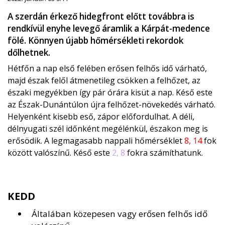
A szerdán érkező hidegfront előtt továbbra is
rendkívül enyhe levegő áramlik a Kárpát-medence
fölé. Könnyen újabb hőmérsékleti rekordok
dőlhetnek.
Hétfőn a nap első felében erősen felhős idő várható,
majd észak felől átmenetileg csökken a felhőzet, az
északi megyékben így pár órára kisüt a nap. Késő este
az Észak-Dunántúlon újra felhőzet-növekedés várható.
Helyenként kisebb eső, zápor előfordulhat. A déli,
délnyugati szél időnként megélénkül, északon meg is
erősödik. A legmagasabb nappali hőmérséklet
8, 14
fok
között valószínű. Késő este
2, 8
fokra számíthatunk.
KEDD
Általában közepesen vagy erősen felhős idő