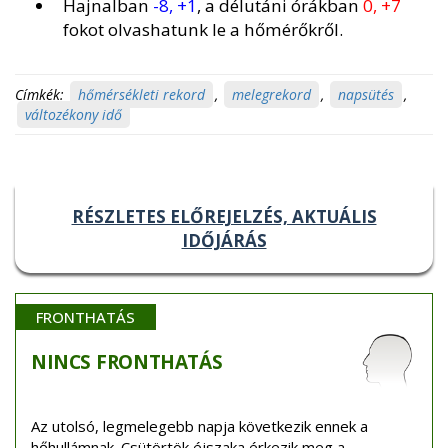
Hajnalban
-8, +1
, a délutáni órákban
0, +7
fokot olvashatunk le a hőmérőkről.
Címkék:
hőmérsékleti rekord
,
melegrekord
,
napsütés
,
változékony idő
RÉSZLETES ELŐREJELZÉS, AKTUÁLIS
IDŐJÁRÁS
FRONTHATÁS
NINCS
FRONTHATÁS
Az utolsó, legmelegebb napja következik ennek a
hőhullámnak. Csütörtök éjszaka érkezik meg a