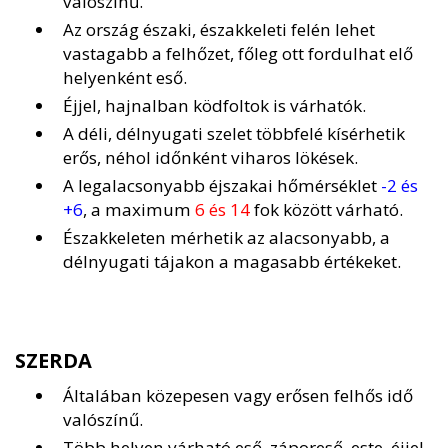
valószínű.
Az ország északi, északkeleti felén lehet
vastagabb a felhőzet, főleg ott fordulhat elő
helyenként eső.
Éjjel, hajnalban ködfoltok is várhatók.
A déli, délnyugati szelet többfelé kísérhetik
erős, néhol időnként viharos lökések.
A legalacsonyabb éjszakai hőmérséklet
-2 és
+6
, a maximum
6 és 14
fok között várható.
Északkeleten mérhetik az alacsonyabb, a
délnyugati tájakon a magasabb értékeket.
SZERDA
Általában közepesen vagy erősen felhős idő
valószínű.
Több helyen várható eső, záporeső, este, éjjel