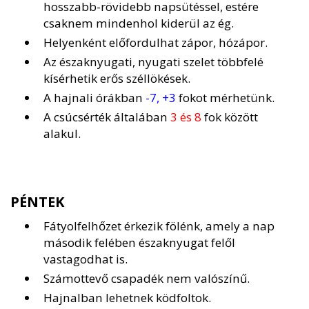
hosszabb-rövidebb napsütéssel, estére
csaknem mindenhol kiderül az ég.
Helyenként előfordulhat zápor, hózápor.
Az északnyugati, nyugati szelet többfelé
kísérhetik erős széllökések.
A hajnali órákban
-7, +3
fokot mérhetünk.
A csúcsérték általában
3 és 8
fok között
alakul.
PÉNTEK
Fátyolfelhőzet érkezik fölénk, amely a nap
második felében északnyugat felől
vastagodhat is.
Számottevő csapadék nem valószínű.
Hajnalban lehetnek ködfoltok.