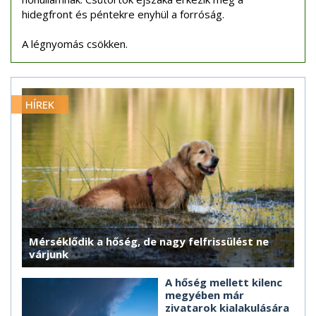
hidegfront és péntekre enyhül a forróság.
A légnyomás csökken.
HÍREK
Mérséklődik a hőség, de nagy felfrissülést ne
várjunk
A hőség mellett kilenc
megyében már
zivatarok kialakulására