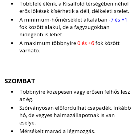
Többfelé élénk, a Kisalföld térségében néhol
erős lökések kísérhetik a déli, délkeleti szelet.
A minimum-hőmérséklet általában
-7 és +1
fok között alakul, de a fagyzugokban
hidegebb is lehet.
A maximum többnyire
0 és +6
fok között
várható.
SZOMBAT
Többnyire közepesen vagy erősen felhős lesz
az ég.
Szórványosan előfordulhat csapadék. Inkább
hó, de vegyes halmazállapotnak is van
esélye.
Mérsékelt marad a légmozgás.