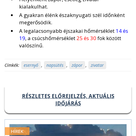
kialakulhat.
A gyakran élénk északnyugati szél időnként
megerősödik.
A legalacsonyabb éjszakai hőmérséklet
14 és
19
, a csúcshőmérséklet
25 és 30
fok között
valószínű.
Címkék:
esernyő
,
napsütés
,
zápor
,
zivatar
RÉSZLETES ELŐREJELZÉS, AKTUÁLIS
IDŐJÁRÁS
HÍREK