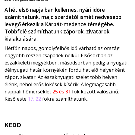
A hét első napjaiban kellemes, nyári időre
számíthatunk, majd szerdától ismét nedvesebb
levegő érkezik a Kárpát-medence térségébe.
Többfelé számíthatunk záporok, zivatarok
kialakulására.
Hétfőn napos, gomolyfelhős idő várható az ország
nagyobb részén csapadék nélkül. Elsősorban az
északkeleti megyékben, másodsorban pedig a nyugati,
délnyugati határ környékén fordulhat elő helyenként
zápor, zivatar. Az északnyugati szelet több helyen
élénk, néhol erős lökések kísérik. A legmagasabb
nappali hőmérséklet
25 és 31
fok között valószínű.
Késő este
17, 22
fokra számíthatunk.
KEDD