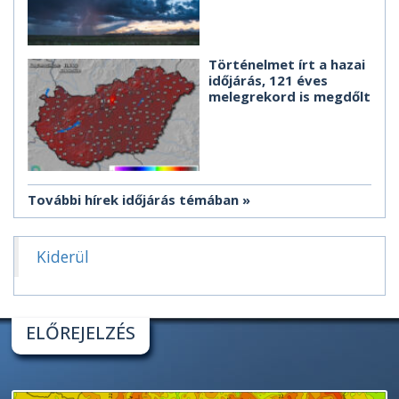
Történelmet írt a hazai
időjárás, 121 éves
melegrekord is megdőlt
További hírek időjárás témában
Kiderül
ELŐREJELZÉS