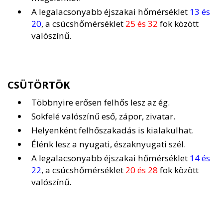
A legalacsonyabb éjszakai hőmérséklet
13 és
20
, a csúcshőmérséklet
25 és 32
fok között
valószínű.
CSÜTÖRTÖK
Többnyire erősen felhős lesz az ég.
Sokfelé valószínű eső, zápor, zivatar.
Helyenként felhőszakadás is kialakulhat.
Élénk lesz a nyugati, északnyugati szél.
A legalacsonyabb éjszakai hőmérséklet
14 és
22
, a csúcshőmérséklet
20 és 28
fok között
valószínű.