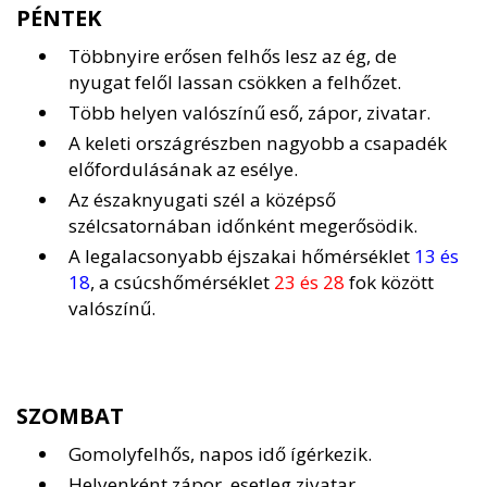
PÉNTEK
Többnyire erősen felhős lesz az ég, de
nyugat felől lassan csökken a felhőzet.
Több helyen valószínű eső, zápor, zivatar.
A keleti országrészben nagyobb a csapadék
előfordulásának az esélye.
Az északnyugati szél a középső
szélcsatornában időnként megerősödik.
A legalacsonyabb éjszakai hőmérséklet
13 és
18
, a csúcshőmérséklet
23 és 28
fok között
valószínű.
SZOMBAT
Gomolyfelhős, napos idő ígérkezik.
Helyenként zápor, esetleg zivatar