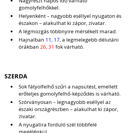
Nagyrészt napos idő várható
gomolyfelhőkkel.
Helyenként – nagyobb eséllyel nyugaton és
északon – alakulhat ki zápor, zivatar.
A légmozgás többnyire mérsékelt marad.
Hajnalban
11, 17
, a legmelegebb délutáni
órákban
26, 31
fok várható.
SZERDA
Sok fátyolfelhő szűri a napsütést, emellett
erőteljes gomolyfelhő-képződés is várható.
Szórványosan – legnagyobb eséllyel az
északi országrészben – alakulhat ki zápor,
zivatar.
A nyugatira forduló szél többfelé
megélénkül.