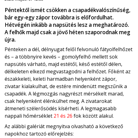
Péntektől ismét csökken a csapadékvalószínűség,
bár egy-egy zápor továbbra is előfordulhat.
Hétvégén inkább a napsütés lesz a meghatározó.
A felhők majd csak a jövő héten szaporodnak meg
újra.
Pénteken a dél, délnyugat felől felvonuló fátyolfelhőzet
és – a többnyire kevés – gomolyfelhő mellett sok
napsütés várható, majd estétől, késő estétől délen,
délkeleten elkezd megvastagodni a felhőzet. Főként az
északkeleti, keleti harmadban helyenként zápor,
zivatar kialakulhat, de estére mindenütt megszűnik a
csapadék. A légmozgás nagyrészt mérsékelt marad,
csak helyenként élénkülhet meg. A zivatarokat
átmeneti szélerősödés kísérheti. A legmagasabb
nappali hőmérséklet
21 és 26
fok között alakul.
Az alábbi galériát megnyitva olvasható a következő
napokhoz tartozó előrejelzés: