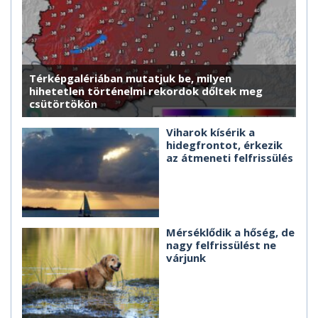
Térképgalériában mutatjuk be, milyen
hihetetlen történelmi rekordok dőltek meg
csütörtökön
Viharok kísérik a
hidegfrontot, érkezik
az átmeneti felfrissülés
Mérséklődik a hőség, de
nagy felfrissülést ne
várjunk