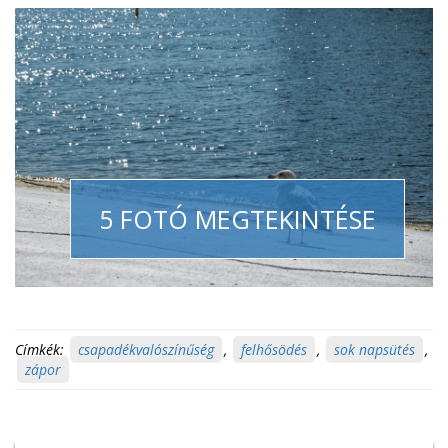
5 FOTÓ MEGTEKINTÉSE
Címkék:
csapadékvalószínűség
,
felhősödés
,
sok napsütés
,
zápor