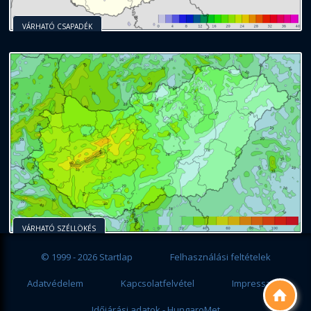
VÁRHATÓ CSAPADÉK
VÁRHATÓ SZÉLLÖKÉS
© 1999 - 2026 Startlap
Felhasználási feltételek
Adatvédelem
Kapcsolatfelvétel
Impresszum

Időjárási adatok - HungaroMet