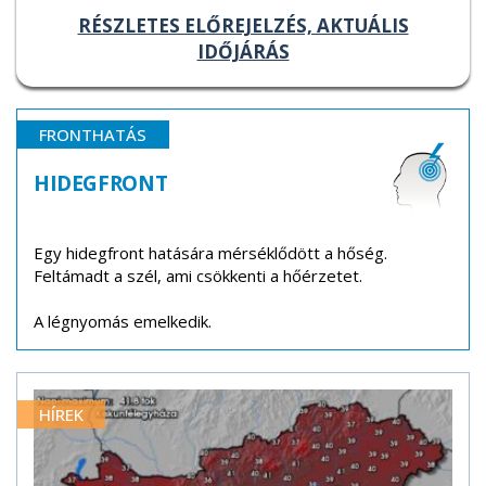
RÉSZLETES ELŐREJELZÉS, AKTUÁLIS
IDŐJÁRÁS
FRONTHATÁS
HIDEGFRONT
Egy hidegfront hatására mérséklődött a hőség.
Feltámadt a szél, ami csökkenti a hőérzetet.
A légnyomás emelkedik.
HÍREK