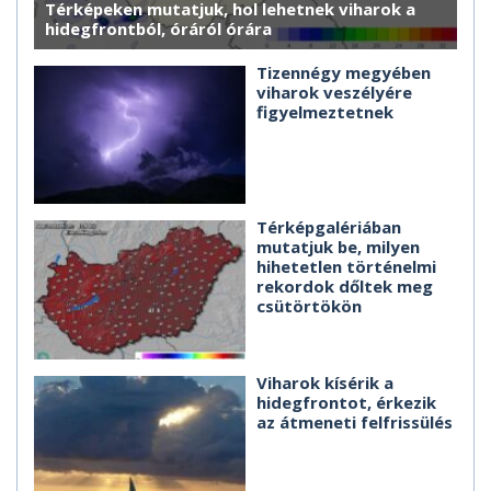
Térképeken mutatjuk, hol lehetnek viharok a
hidegfrontból, óráról órára
Tizennégy megyében
viharok veszélyére
figyelmeztetnek
Térképgalériában
mutatjuk be, milyen
hihetetlen történelmi
rekordok dőltek meg
csütörtökön
Viharok kísérik a
hidegfrontot, érkezik
az átmeneti felfrissülés