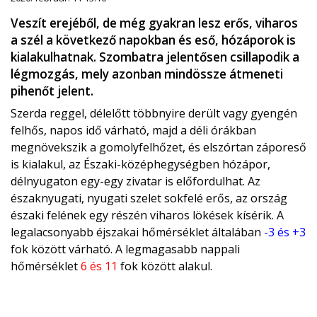
Veszít erejéből, de még gyakran lesz erős, viharos
a szél a következő napokban és eső, hózáporok is
kialakulhatnak. Szombatra jelentősen csillapodik a
légmozgás, mely azonban mindössze átmeneti
pihenőt jelent.
Szerda reggel, délelőtt többnyire derült vagy gyengén
felhős, napos idő várható, majd a déli órákban
megnövekszik a gomolyfelhőzet, és elszórtan záporeső
is kialakul, az Északi-középhegységben hózápor,
délnyugaton egy-egy zivatar is előfordulhat. Az
északnyugati, nyugati szelet sokfelé erős, az ország
északi felének egy részén viharos lökések kísérik. A
legalacsonyabb éjszakai hőmérséklet általában
-3 és +3
fok között várható. A legmagasabb nappali
hőmérséklet
6 és 11
fok között alakul.