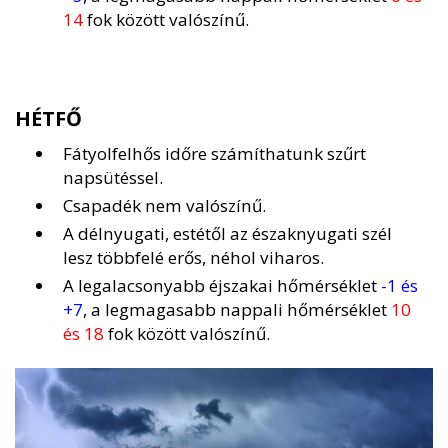
14
fok között valószínű.
HÉTFŐ
Fátyolfelhős időre számíthatunk szűrt
napsütéssel.
Csapadék nem valószínű.
A délnyugati, estétől az északnyugati szél
lesz többfelé erős, néhol viharos.
A legalacsonyabb éjszakai hőmérséklet
-1 és
+7
, a legmagasabb nappali hőmérséklet
10
és 18
fok között valószínű.