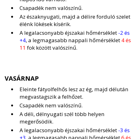
Csapadék nem valószínű.
Az északnyugati, majd a délire forduló szelet
élénk lökések kísérik.
A legalacsonyabb éjszakai hőmérséklet
-2 és
+4
, a legmagasabb nappali hőmérséklet
4 és
11
fok között valószínű.
VASÁRNAP
Eleinte fátyolfelhős lesz az ég, majd délután
megvastagszik a felhőzet.
Csapadék nem valószínű.
A déli, délnyugati szél több helyen
megerősödik.
A legalacsonyabb éjszakai hőmérséklet
-3 és
+3
, a legmagasabb nappali hőmérséklet
6 és