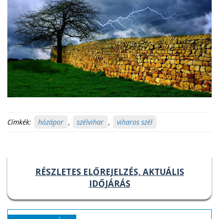
Címkék:
hózápor
,
szélvihar
,
viharos szél
RÉSZLETES ELŐREJELZÉS, AKTUÁLIS
IDŐJÁRÁS