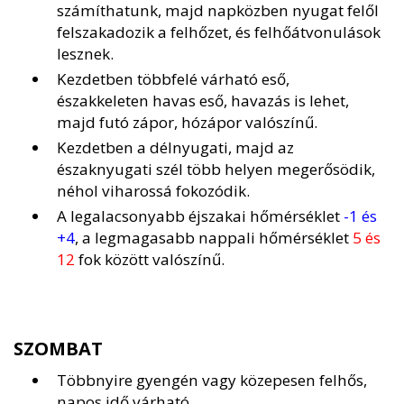
számíthatunk, majd napközben nyugat felől
felszakadozik a felhőzet, és felhőátvonulások
lesznek.
Kezdetben többfelé várható eső,
északkeleten havas eső, havazás is lehet,
majd futó zápor, hózápor valószínű.
Kezdetben a délnyugati, majd az
északnyugati szél több helyen megerősödik,
néhol viharossá fokozódik.
A legalacsonyabb éjszakai hőmérséklet
-1 és
+4
, a legmagasabb nappali hőmérséklet
5 és
12
fok között valószínű.
SZOMBAT
Többnyire gyengén vagy közepesen felhős,
napos idő várható.