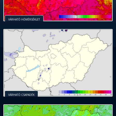
VÁRHATÓ HŐMÉRSÉKLET
VÁRHATÓ CSAPADÉK