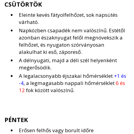
CSÜTÖRTÖK
Eleinte kevés fátyolfelhőzet, sok napsütés
várható.
Napközben csapadék nem valószínű. Estétől
azonban északnyugat felől megnövekszik a
felhőzet, és nyugaton szórványosan
alakulhat ki eső, záporeső.
A délnyugati, majd a déli szél helyenként
megerősödik.
A legalacsonyabb éjszakai hőmérséklet
+1 és
-4
, a legmagasabb nappali hőmérséklet
6 és
12
fok között valószínű.
PÉNTEK
Erősen felhős vagy borult időre