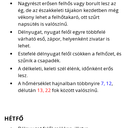
Nagyrészt erősen felhős vagy borult lesz az
ég, de az északkeleti tájakon kezdetben még
vékony lehet a felhőtakaró, ott szűrt
napsütés is valószínű.
Délnyugat, nyugat felől egyre többfelé
várható eső, zápor, helyenként zivatar is
lehet.
Estefelé délnyugat felől csökken a felhőzet, és
szűnik a csapadék.
A délkeleti, keleti szél élénk, időnként erős
lesz.
A hőmérséklet hajnalban többnyire
7, 12
,
délután
13, 22
fok között valószínű.
HÉTFŐ