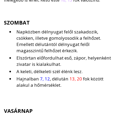
melegebb is lehet. Késő este
10, 13
fok valószínű.
SZOMBAT
Napközben délnyugat felől szakadozik,
csökken, illetve gomolyosodik a felhőzet.
Emellett délutántól délnyugat felől
magasszintű felhőzet érkezik.
Elszórtan előfordulhat eső, zápor, helyenként
zivatar is kialakulhat.
A keleti, délkeleti szél élénk lesz.
Hajnalban
7, 12
, délután
13, 20
fok között
alakul a hőmérséklet.
VASÁRNAP