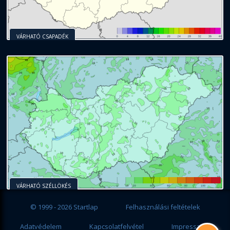
VÁRHATÓ CSAPADÉK
VÁRHATÓ SZÉLLÖKÉS
© 1999 - 2026 Startlap
Felhasználási feltételek
Adatvédelem
Kapcsolatfelvétel
Impresszum