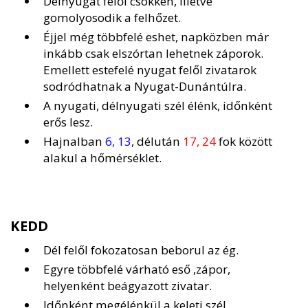
Délnyugat felől csökken, illetve
gomolyosodik a felhőzet.
Éjjel még többfelé eshet, napközben már
inkább csak elszórtan lehetnek záporok.
Emellett estefelé nyugat felől zivatarok
sodródhatnak a Nyugat-Dunántúlra.
A nyugati, délnyugati szél élénk, időnként
erős lesz.
Hajnalban
6, 13
, délután
17, 24
fok között
alakul a hőmérséklet.
KEDD
Dél felől fokozatosan beborul az ég.
Egyre többfelé várható eső ,zápor,
helyenként beágyazott zivatar.
Időnként megélénkül a keleti szél.