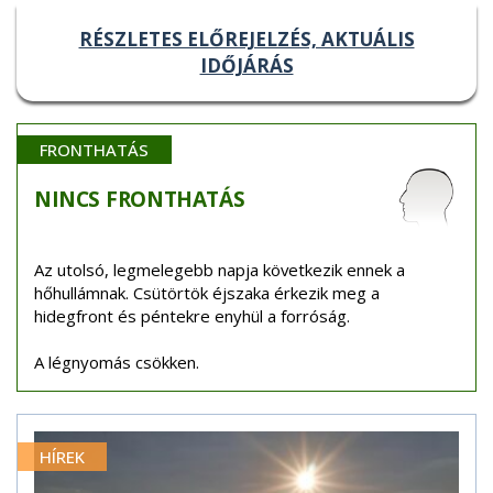
RÉSZLETES ELŐREJELZÉS, AKTUÁLIS
IDŐJÁRÁS
FRONTHATÁS
NINCS
FRONTHATÁS
Az utolsó, legmelegebb napja következik ennek a
hőhullámnak. Csütörtök éjszaka érkezik meg a
hidegfront és péntekre enyhül a forróság.
A légnyomás csökken.
HÍREK