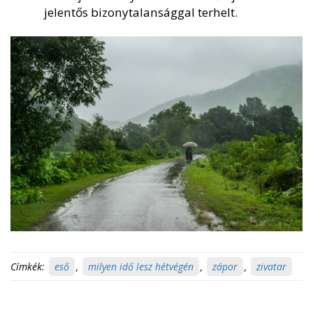
jelentős bizonytalansággal terhelt.
Címkék:
eső
,
milyen idő lesz hétvégén
,
zápor
,
zivatar