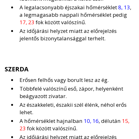
A legalacsonyabb éjszakai hőmérséklet
8, 13
,
a legmagasabb nappali hőmérséklet pedig
17, 23
fok között valószínű.
Az időjárási helyzet miatt az előrejelzés
jelentős bizonytalansággal terhelt.
SZERDA
Erősen felhős vagy borult lesz az ég.
Többfelé valószínű eső, zápor, helyenként
beágyazott zivatar.
Az északkeleti, északii szél élénk, néhol erős
lehet.
A hőmérséklet hajnalban
10, 16
, délután
15,
23
fok között valószínű.
Az időjárási helyzet miatt az előrejelzés