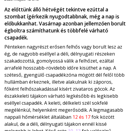
Az előttünk álló hétvégét tekintve ezúttal a
szombat ígérkezik nyugodtabbnak, még a nap is
előbukkanhat. Vasárnap azonban jellemzően borult
égboltra számíthatunk és többfelé várható
csapadék.
Pénteken nagyrészt erősen felhős vagy borult lesz az
ég, de nagyobb eséllyel a déli, délnyugati részeken
szakadozottá, gomolyossá válik a felhőzet, ezáltal
arrafelé hosszabb-rövidebb időre kisüthet a nap. A
széteső, gyengülő csapadékzóna mögött dél felől több
hullámban érkeznek, illetve alakulnak ki záporos,
főként felhőszakadással kísért zivataros gócok. Az
északkeleti tájakon várható legkésőbb és legkisebb
eséllyel csapadék. A keleti, délkeleti szél sokfelé
megélénkül, helyenként megerősödik. A legmagasabb
nappali hőmérséklet általában
12 és 17
fok között
alakul, de a déli, délnyugati tájakon ennél kissé