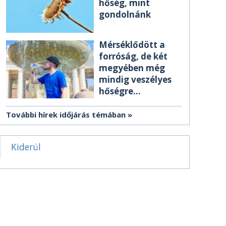
hőség, mint
gondolnánk
Mérséklődött a
forróság, de két
megyében még
mindig veszélyes
hőségre
figyelmeztetnek
További hírek időjárás témában
Kiderül