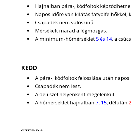
Hajnalban pára-, ködfoltok képződhetne
Napos időre van kilátás fátyolfelhőkkel,
Csapadék nem valószínű.
Mérsékelt marad a légmozgás.
A minimum-hőmérséklet
5 és 14
, a csúc
KEDD
A pára-, ködfoltok feloszlása után napos 
Csapadék nem lesz.
A déli szél helyenként megélénkül.
A hőmérséklet hajnalban
7, 15
, délután
2