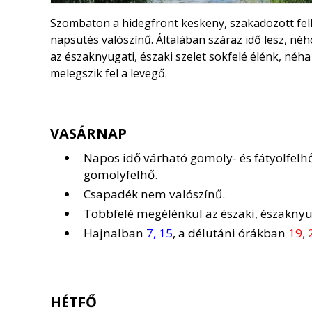
Szombaton a hidegfront keskeny, szakadozott felhő
napsütés valószínű. Általában száraz idő lesz, né
az északnyugati, északi szelet sokfelé élénk, néha
melegszik fel a levegő.
VASÁRNAP
Napos idő várható gomoly- és fátyolfelhő
gomolyfelhő.
Csapadék nem valószínű.
Többfelé megélénkül az északi, északnyug
Hajnalban
7, 15
, a délutáni órákban
19, 
HÉTFŐ