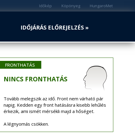
Időkép
Köpönyeg
HungaroMet
IDŐJÁRÁS ELŐREJELZÉS »
FRONTHATÁS
NINCS
FRONTHATÁS
Tovább melegszik az idő. Front nem várható pár
napig. Kedden egy front hatásásra kisebb lehűlés
érkezik, ami ismét mérsékli majd a hőséget.
A légnyomás csökken.