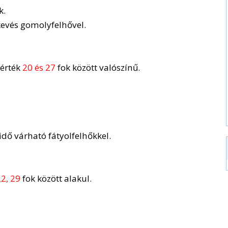
k.
 kevés gomolyfelhővel.
sérték
20 és 27
fok között valószínű.
idő várható fátyolfelhőkkel.
2, 29
fok között alakul.