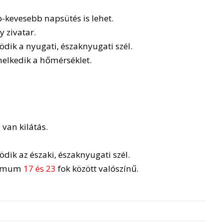
b-kevesebb napsütés is lehet.
 zivatar.
dik a nyugati, északnyugati szél.
elkedik a hőmérséklet.
van kilátás.
ik az északi, északnyugati szél.
ximum
17 és 23
fok között valószínű.