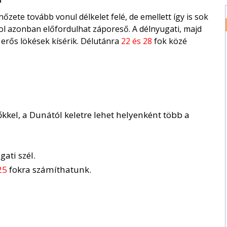
zete tovább vonul délkelet felé, de emellett így is sok
hol azonban előfordulhat záporeső. A délnyugati, majd
 erős lökések kísérik. Délutánra
22 és 28
fok közé
kkel, a Dunától keletre lehet helyenként több a
ati szél.
25
fokra számíthatunk.