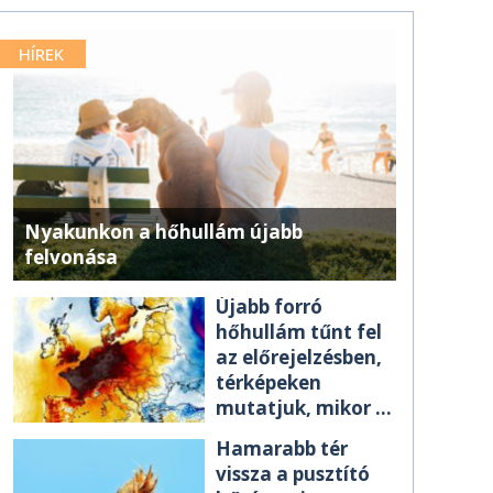
HÍREK
Nyakunkon a hőhullám újabb
felvonása
Újabb forró
hőhullám tűnt fel
az előrejelzésben,
térképeken
mutatjuk, mikor ér
el minket
Hamarabb tér
vissza a pusztító