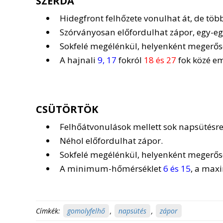
SZERDA
Hidegfront felhőzete vonulhat át, de töb
Szórványosan előfordulhat zápor, egy-egy
Sokfelé megélénkül, helyenként megerősö
A hajnali
9, 17
fokról
18 és 27
fok közé em
CSÜTÖRTÖK
Felhőátvonulások mellett sok napsütésre 
Néhol előfordulhat zápor.
Sokfelé megélénkül, helyenként megerősöd
A minimum-hőmérséklet
6 és 15
, a ma
Címkék:
gomolyfelhő
,
napsütés
,
zápor