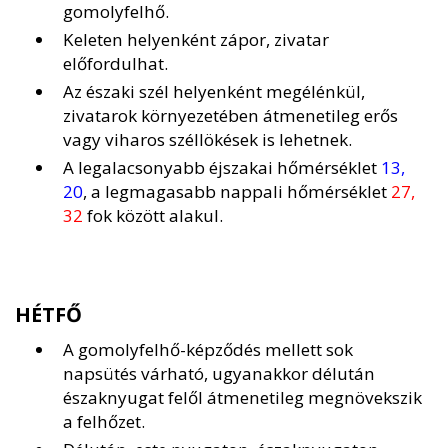
gomolyfelhő.
Keleten helyenként zápor, zivatar
előfordulhat.
Az északi szél helyenként megélénkül,
zivatarok környezetében átmenetileg erős
vagy viharos széllökések is lehetnek.
A legalacsonyabb éjszakai hőmérséklet
13,
20
, a legmagasabb nappali hőmérséklet
27,
32
fok között alakul.
HÉTFŐ
A gomolyfelhő-képződés mellett sok
napsütés várható, ugyanakkor délután
északnyugat felől átmenetileg megnövekszik
a felhőzet.