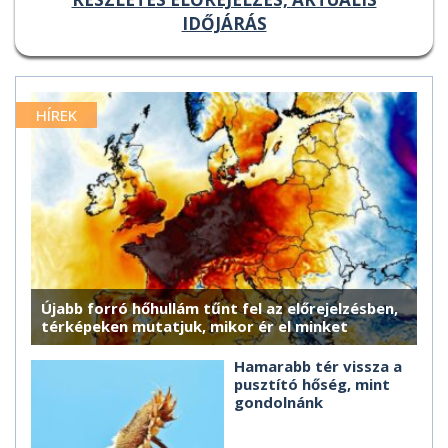
IDŐJÁRÁS
HÍREK
Újabb forró hőhullám tűnt fel az előrejelzésben,
térképeken mutatjuk, mikor ér el minket
Hamarabb tér vissza a
pusztító hőség, mint
gondolnánk