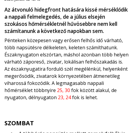
Az átvonuló hidegfront hatására kissé mérséklődik
a nappali felmelegedés, de a július elsején
szokásos hőmérsékletnél hűvösebbre nem kell
számítanunk a következő napokban sem.
Pénteken közepesen vagy erősen felhős idő várható,
több napsütésre délkeleten, keleten számíthatunk.
Északnyugaton elszórtan, máshol azonban több helyen
várható záporeső, zivatar, lokálisan felhőszakadás is.
Az északnyugatira forduló szél megélénkül, helyenként
megerősödik, zivatarok környezetében átmenetileg
viharossá fokozódik. A legmagasabb nappali
hőmérséklet többnyire
25, 30
fok között alakul, de
nyugaton, délnyugaton
23, 24
fok is lehet.
SZOMBAT