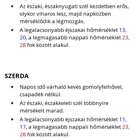
Az északi, északnyugati szél kezdetben erős,
olykor viharos lesz, majd napközben
mérséklődik a légmozgás.
A legalacsonyabb éjszakai hőmérséklet
13,
20
, a legmagasabb nappali hőmérséklet
23,
28
fok között alakul.
SZERDA
Napos idő várható kevés gomolyfelhővel,
csapadék nélkül.
Az északi, északkeleti szél többnyire
mérsékelt marad.
A legalacsonyabb éjszakai hőmérséklet
11,
17
, a legmagasabb nappali hőmérséklet
23,
28
fok között alakul.