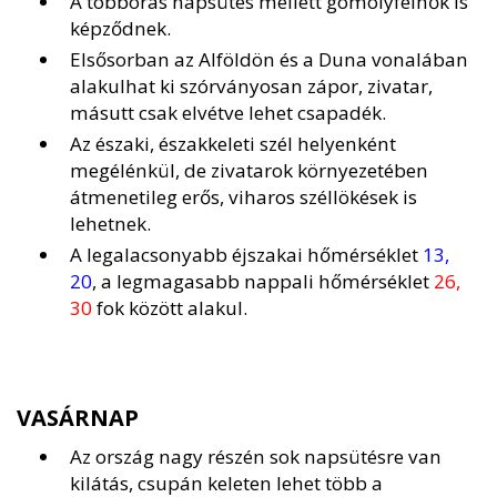
A többórás napsütés mellett gomolyfelhők is
képződnek.
Elsősorban az Alföldön és a Duna vonalában
alakulhat ki szórványosan zápor, zivatar,
másutt csak elvétve lehet csapadék.
Az északi, északkeleti szél helyenként
megélénkül, de zivatarok környezetében
átmenetileg erős, viharos széllökések is
lehetnek.
A legalacsonyabb éjszakai hőmérséklet
13,
20
, a legmagasabb nappali hőmérséklet
26,
30
fok között alakul.
VASÁRNAP
Az ország nagy részén sok napsütésre van
kilátás, csupán keleten lehet több a