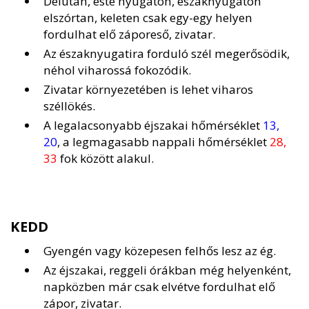
Délután, este nyugaton, északnyugaton
elszórtan, keleten csak egy-egy helyen
fordulhat elő záporeső, zivatar.
Az északnyugatira forduló szél megerősödik,
néhol viharossá fokozódik.
Zivatar környezetében is lehet viharos
széllökés.
A legalacsonyabb éjszakai hőmérséklet
13,
20
, a legmagasabb nappali hőmérséklet
28,
33
fok között alakul.
KEDD
Gyengén vagy közepesen felhős lesz az ég.
Az éjszakai, reggeli órákban még helyenként,
napközben már csak elvétve fordulhat elő
zápor, zivatar.