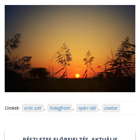
Címkék:
erős szél
,
hidegfront
,
nyári idő
,
zivatar
RÉSZLETES ELŐREJELZÉS, AKTUÁLIS