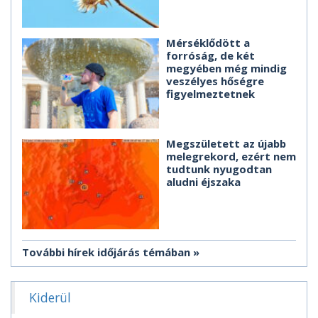
Mérséklődött a
forróság, de két
megyében még mindig
veszélyes hőségre
figyelmeztetnek
Megszületett az újabb
melegrekord, ezért nem
tudtunk nyugodtan
aludni éjszaka
További hírek időjárás témában
Kiderül