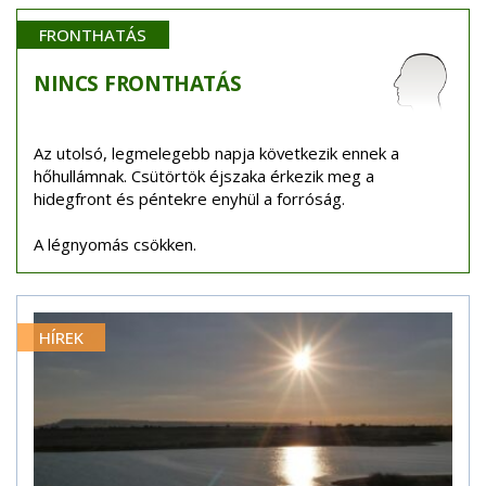
FRONTHATÁS
NINCS
FRONTHATÁS
Az utolsó, legmelegebb napja következik ennek a
hőhullámnak. Csütörtök éjszaka érkezik meg a
hidegfront és péntekre enyhül a forróság.
A légnyomás csökken.
HÍREK