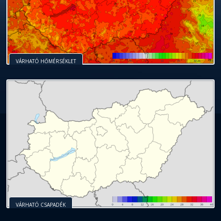
VÁRHATÓ HŐMÉRSÉKLET
VÁRHATÓ CSAPADÉK