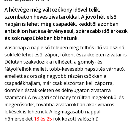
A hétvége még változékony idővel telik,
szombaton heves zivatarokkal. A jövő hét első
napján is lehet még csapadék, keddtől azonban
anticiklon hatása érvényesül, szárazabb idő érkezik
és sok napsütésben bízhatunk.
Vasárnap a nap első felében még felhős idő valószínű,
sokfelé lehet eső, zápor, főként északkeleten zivatar is.
Délután szakadozik a felhőzet, a gomoly- és
fátyolfelhők mellett több-kevesebb napsütés várható,
emellett az ország nagyobb részén csökken a
csapadékhajlam, már csak elszórtan kell záporra,
döntően északkeleten és délnyugaton zivatarra
számítani. A nyugati szél nagy terülten megélénkül és
megerősödik, továbbá zivatarokban akár viharos
lökések is lehetnek. A legmagasabb nappali
hőmérséklet
18 és 25
fok között valószínű.