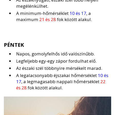
megélénkülhet.
A minimum-hőmérséklet
10 és 17
, a
maximum
21 és 28
fok között alakul.
PÉNTEK
Napos, gomolyfelhős idő valószínűbb.
Legfeljebb egy-egy zápor fordulhat elő.
Az északi szél többnyire mérsékelt marad.
A legalacsonyabb éjszakai hőmérséklet
10 és
17
, a legmagasabb nappali hőmérséklet
22
és 28
fok között alakul.