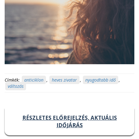
Címkék:
anticiklon
,
heves zivatar
,
nyugodtabb idő
,
változás
RÉSZLETES ELŐREJELZÉS, AKTUÁLIS
IDŐJÁRÁS