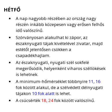
HÉTFŐ
A nap nagyobb részében az ország nagy
részén inkább közepesen vagy erősen felhős
idő valószínű.
Szórványosan alakulhat ki zápor, az
északnyugati tájak kivételével zivatar, majd
estétől jelentősen csökken a
csapadékhajlam.
Az északnyugati, nyugati szél sokfelé
megerősödik, helyenként viharos széllökések
is lehetnek.
A minimum-hőmérséklet többnyire
11, 16
fok között alakul, de a szélvédett délnyugati
tájakon
10 fok alatt
is lehet.
A csúcsérték
18, 24
fok között valószínű.