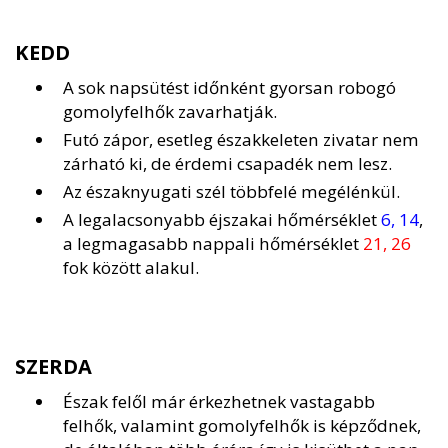
KEDD
A sok napsütést időnként gyorsan robogó
gomolyfelhők zavarhatják.
Futó zápor, esetleg északkeleten zivatar nem
zárható ki, de érdemi csapadék nem lesz.
Az északnyugati szél többfelé megélénkül.
A legalacsonyabb éjszakai hőmérséklet
6, 14
,
a legmagasabb nappali hőmérséklet
21, 26
fok között alakul.
SZERDA
Észak felől már érkezhetnek vastagabb
felhők, valamint gomolyfelhők is képződnek,