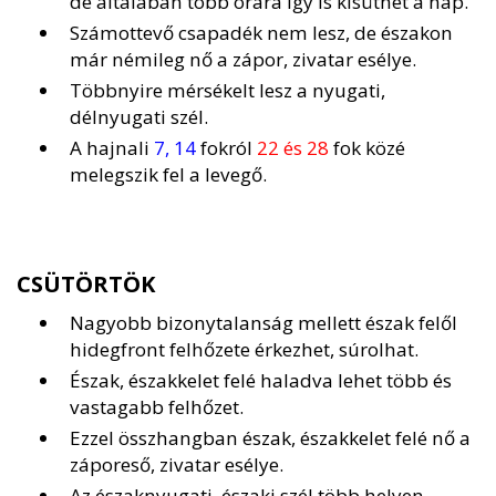
de általában több órára így is kisüthet a nap.
Számottevő csapadék nem lesz, de északon
már némileg nő a zápor, zivatar esélye.
Többnyire mérsékelt lesz a nyugati,
délnyugati szél.
A hajnali
7, 14
fokról
22 és 28
fok közé
melegszik fel a levegő.
CSÜTÖRTÖK
Nagyobb bizonytalanság mellett észak felől
hidegfront felhőzete érkezhet, súrolhat.
Észak, északkelet felé haladva lehet több és
vastagabb felhőzet.
Ezzel összhangban észak, északkelet felé nő a
záporeső, zivatar esélye.
Az északnyugati, északi szél több helyen